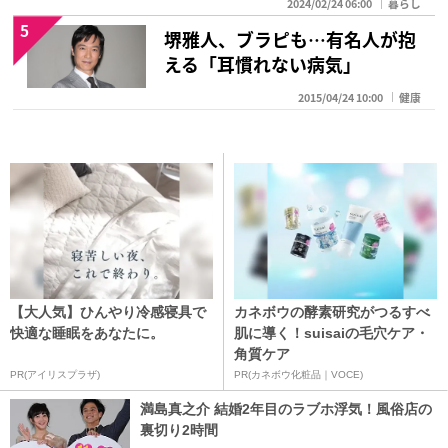
2024/02/24 06:00
暮らし
5
堺雅人、ブラピも…有名人が抱
える「耳慣れない病気」
2015/04/24 10:00
健康
【大人気】ひんやり冷感寝具で
カネボウの酵素研究がつるすべ
快適な睡眠をあなたに。
肌に導く！suisaiの毛穴ケア・
角質ケア
PR(アイリスプラザ)
PR(カネボウ化粧品｜VOCE)
満島真之介 結婚2年目のラブホ浮気！風俗店の
裏切り2時間