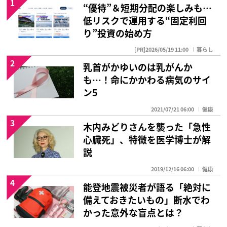
1
“優待”＆短期分配の楽しみも…
低リスクで運用する“固定利回
り”投資の始め方
[PR]2026/05/19 11:00
暮らし
2
乳首がかゆいのは乳がんか
も…！命にかかわる病気のサイ
ン5
2021/07/21 06:00
健康
3
木内みどりさんを襲った「急性
心臓死」、特徴を医学博士が解
説
2019/12/16 06:00
健康
4
能登地震被災者が語る「絶対に
備えておきたいもの」断水でわ
かった意外な盲点とは？