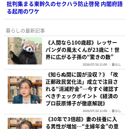
批判集まる東幹久のセクハラ防止啓発 内閣府語
る起用のワケ
暮らしの最新記事
《人間なら100歳超》レッサー
パンダの風太くんが23歳に！世
界に広がる子孫の“驚きの数”
2026/07/16 11:00
暮らし
《知らぬ間に国が没収？》「改
正郵政民営化法」成立で注目さ
れる“消滅貯金”…今すぐ確認す
べきチェックポイント《経済の
プロ荻原博子が徹底解説》
2026/07/10 11:00
暮らし
《30年で3倍超》妻の扶養に入
る男性が増加…“主婦年金”の意