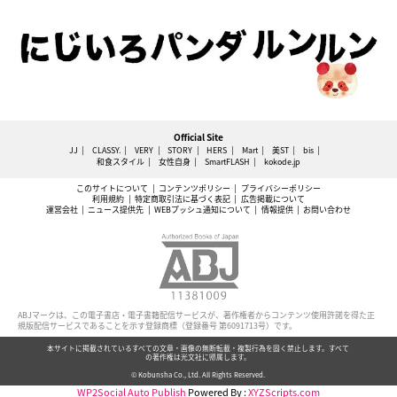
Official Site
JJ
CLASSY.
VERY
STORY
HERS
Mart
美ST
bis
和食スタイル
女性自身
SmartFLASH
kokode.jp
このサイトについて
コンテンツポリシー
プライバシーポリシー
利用規約
特定商取引法に基づく表記
広告掲載について
運営会社
ニュース提供先
WEBプッシュ通知について
情報提供
お問い合わせ
ABJマークは、この電子書店・電子書籍配信サービスが、著作権者からコンテンツ使用許諾を得た正
規版配信サービスであることを示す登録商標（登録番号 第6091713号）です。
本サイトに掲載されているすべての文章・画像の無断転載・複製行為を固く禁止します。すべて
の著作権は光文社に帰属します。
© Kobunsha Co., Ltd. All Rights Reserved.
WP2Social Auto Publish
Powered By :
XYZScripts.com