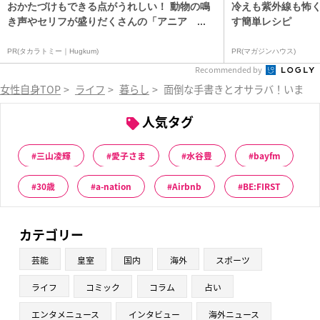
おかたづけもできる点がうれしい！ 動物の鳴
冷えも紫外線も怖
き声やセリフが盛りだくさんの「アニア ...
す簡単レシピ
PR(タカラトミー｜Hugkum)
PR(マガジンハウス)
Recommended by
女性自身TOP
>
ライフ
>
暮らし
>
面倒な手書きとオサラバ！いまス
人気タグ
三山凌輝
愛子さま
水谷豊
bayfm
30歳
a-nation
Airbnb
BE:FIRST
カテゴリー
芸能
皇室
国内
海外
スポーツ
ライフ
コミック
コラム
占い
エンタメニュース
インタビュー
海外ニュース