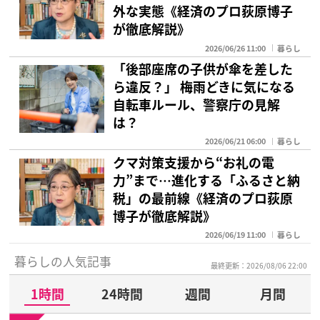
外な実態《経済のプロ荻原博子
が徹底解説》
2026/06/26 11:00
暮らし
「後部座席の子供が傘を差した
ら違反？」 梅雨どきに気になる
自転車ルール、警察庁の見解
は？
2026/06/21 06:00
暮らし
クマ対策支援から“お礼の電
力”まで…進化する「ふるさと納
税」の最前線《経済のプロ荻原
博子が徹底解説》
2026/06/19 11:00
暮らし
暮らしの人気記事
最終更新：2026/08/06 22:00
1時間
24時間
週間
月間