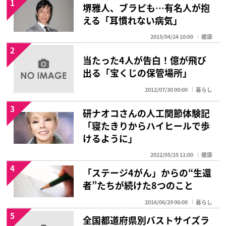
1
堺雅人、ブラピも…有名人が抱
える「耳慣れない病気」
2015/04/24 10:00
健康
2
当たった4人が告白！億が飛び
出る「宝くじの保管場所」
2012/07/30 00:00
暮らし
3
研ナオコさんの人工関節体験記
「寝たきりからハイヒールで歩
けるように」
2022/05/25 11:00
健康
4
「ステージ4がん」からの“生還
者”たちが続けた8つのこと
2016/06/29 06:00
暮らし
5
全国都道府県別バストサイズラ