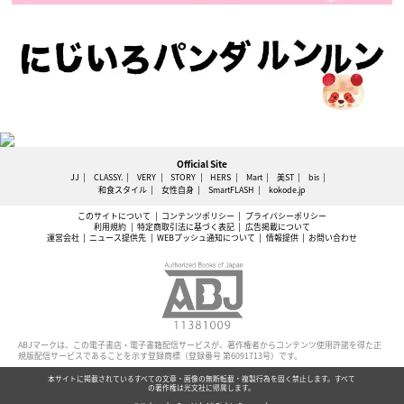
Official Site
JJ
CLASSY.
VERY
STORY
HERS
Mart
美ST
bis
和食スタイル
女性自身
SmartFLASH
kokode.jp
このサイトについて
コンテンツポリシー
プライバシーポリシー
利用規約
特定商取引法に基づく表記
広告掲載について
運営会社
ニュース提供先
WEBプッシュ通知について
情報提供
お問い合わせ
ABJマークは、この電子書店・電子書籍配信サービスが、著作権者からコンテンツ使用許諾を得た正
規版配信サービスであることを示す登録商標（登録番号 第6091713号）です。
本サイトに掲載されているすべての文章・画像の無断転載・複製行為を固く禁止します。すべて
の著作権は光文社に帰属します。