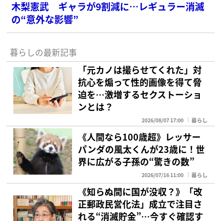
木梨憲武 ギャラが9割減に…レギュラー消滅
の“意外な影響”
暮らしの最新記事
「元カノは撮らせてくれた」対
抗心を煽って性的画像を得て脅
迫を…激増するセクストーショ
ンとは？
2026/08/07 17:00
暮らし
《人間なら100歳超》レッサー
パンダの風太くんが23歳に！世
界に広がる子孫の“驚きの数”
2026/07/16 11:00
暮らし
《知らぬ間に国が没収？》「改
正郵政民営化法」成立で注目さ
れる“消滅貯金”…今すぐ確認す