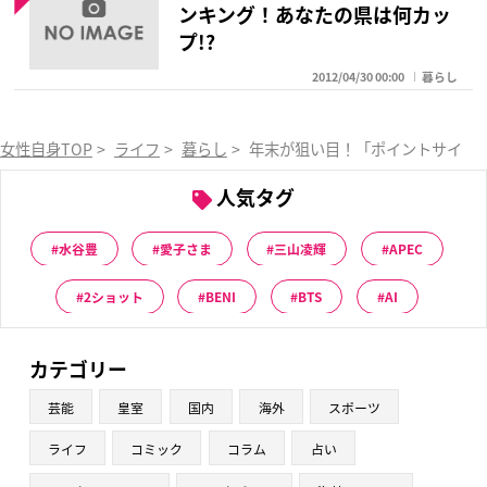
ンキング！あなたの県は何カッ
プ!?
2012/04/30 00:00
暮らし
女性自身TOP
>
ライフ
>
暮らし
>
年末が狙い目！「ポイントサイト
人気タグ
水谷豊
愛子さま
三山凌輝
APEC
2ショット
BENI
BTS
AI
カテゴリー
芸能
皇室
国内
海外
スポーツ
ライフ
コミック
コラム
占い