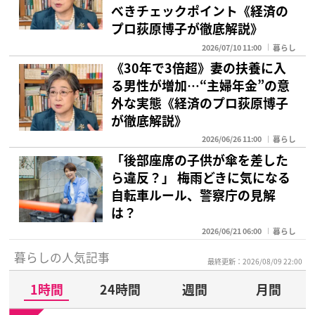
べきチェックポイント《経済の
プロ荻原博子が徹底解説》
2026/07/10 11:00
暮らし
《30年で3倍超》妻の扶養に入
る男性が増加…“主婦年金”の意
外な実態《経済のプロ荻原博子
が徹底解説》
2026/06/26 11:00
暮らし
「後部座席の子供が傘を差した
ら違反？」 梅雨どきに気になる
自転車ルール、警察庁の見解
は？
2026/06/21 06:00
暮らし
暮らしの人気記事
最終更新：2026/08/09 22:00
1時間
24時間
週間
月間