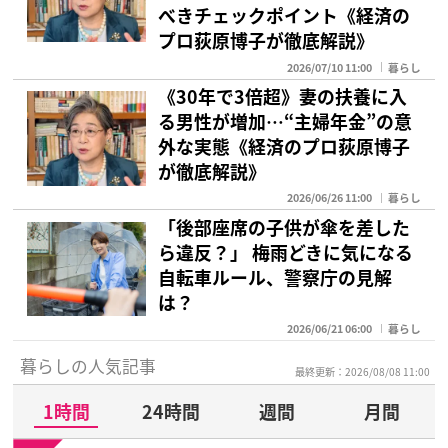
べきチェックポイント《経済の
プロ荻原博子が徹底解説》
2026/07/10 11:00
暮らし
《30年で3倍超》妻の扶養に入
る男性が増加…“主婦年金”の意
外な実態《経済のプロ荻原博子
が徹底解説》
2026/06/26 11:00
暮らし
「後部座席の子供が傘を差した
ら違反？」 梅雨どきに気になる
自転車ルール、警察庁の見解
は？
2026/06/21 06:00
暮らし
暮らしの人気記事
最終更新：2026/08/08 11:00
1時間
24時間
週間
月間