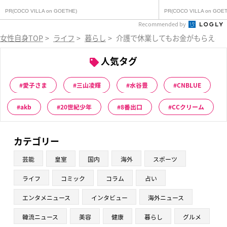
PR(COCO VILLA on GOETHE)
PR(COCO VILLA on GOET
Recommended by
女性自身TOP
>
ライフ
>
暮らし
>
介護で休業してもお金がもらえる
人気タグ
愛子さま
三山凌輝
水谷豊
CNBLUE
akb
20世紀少年
8番出口
CCクリーム
カテゴリー
芸能
皇室
国内
海外
スポーツ
ライフ
コミック
コラム
占い
エンタメニュース
インタビュー
海外ニュース
韓流ニュース
美容
健康
暮らし
グルメ