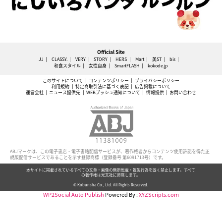
Official Site
JJ
CLASSY.
VERY
STORY
HERS
Mart
美ST
bis
和食スタイル
女性自身
SmartFLASH
kokode.jp
このサイトについて
コンテンツポリシー
プライバシーポリシー
利用規約
特定商取引法に基づく表記
広告掲載について
運営会社
ニュース提供先
WEBプッシュ通知について
情報提供
お問い合わせ
ABJマークは、この電子書店・電子書籍配信サービスが、著作権者からコンテンツ使用許諾を得た正
規版配信サービスであることを示す登録商標（登録番号 第6091713号）です。
本サイトに掲載されているすべての文章・画像の無断転載・複製行為を固く禁止します。すべて
の著作権は光文社に帰属します。
© Kobunsha Co., Ltd. All Rights Reserved.
WP2Social Auto Publish
Powered By :
XYZScripts.com