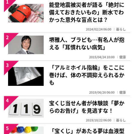
1
能登地震被災者が語る「絶対に
備えておきたいもの」断水でわ
かった意外な盲点とは？
2024/02/24 06:00
暮らし
2
堺雅人、ブラピも…有名人が抱
える「耳慣れない病気」
2015/04/24 10:00
健康
3
「アルミホイル指輪」をここに
巻けば、体の不調抑えられるか
も
2019/06/26 06:00
健康
4
宝くじ当せん者が体験談「夢か
らのお告げ」を見逃すな！
2019/10/22 06:00
暮らし
5
「宝くじ」があたる夢は血液型