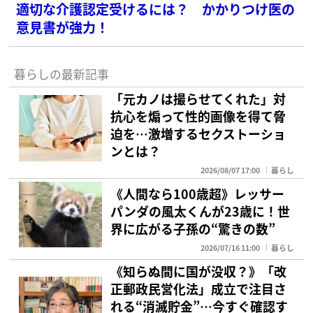
適切な介護認定受けるには？ かかりつけ医の
意見書が強力！
暮らしの最新記事
「元カノは撮らせてくれた」対
抗心を煽って性的画像を得て脅
迫を…激増するセクストーショ
ンとは？
2026/08/07 17:00
暮らし
《人間なら100歳超》レッサー
パンダの風太くんが23歳に！世
界に広がる子孫の“驚きの数”
2026/07/16 11:00
暮らし
《知らぬ間に国が没収？》「改
正郵政民営化法」成立で注目さ
れる“消滅貯金”…今すぐ確認す