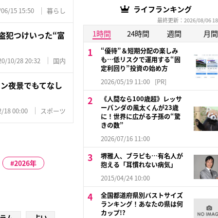
ライフランキング
/06/15 15:50
暮らし
最終更新：2026/08/06 18
1時間
24時間
週間
月間
盗犯つけいった“富
“優待”＆短期分配の楽しみ
も…低リスクで運用する“固
20/10/28 20:32
国内
定利回り”投資の始め方
2026/05/19 11:00
[PR]
マン夜景でもてなし
《人間なら100歳超》レッサ
ーパンダの風太くんが23歳
/18 00:00
スポーツ
に！世界に広がる子孫の“驚
きの数”
2026/07/16 11:00
堺雅人、ブラピも…有名人が
2026年
抱える「耳慣れない病気」
2015/04/24 10:00
全国都道府県別バストサイズ
ランキング！あなたの県は何
カップ!?
ラム
占い