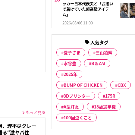
ッカー日本代表夫と「お揃い
で着けていた超高級アイテ
ム」
2026/08/06 11:00
人気タグ
愛子さま
三山凌輝
水谷豊
B＆ZAI
2025年
BUMP OF CHICKEN
CBX
3Dプリンター
175R
A型肝炎
18歳選挙権
もっと見る
100回泣くこと
用、理不尽クレー
語る“激ヤバ住