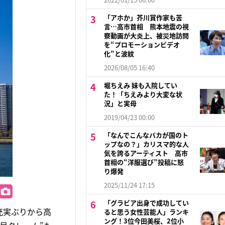
「アホか」芥川賞作家も苦
言…高市首相 熊本地震の視
察動画が大炎上、被災地訪問
を“プロモーションビデオ
化”と波紋
2026/08/05 16:40
堀ちえみ 妹も入院してい
た！「ちえみより大変な状
況」と実母
2019/04/23 00:00
「なんでこんなバカが国のト
ップなの？」カリスマ的な人
気を誇るアーティスト 高市
首相の“洋服選び”投稿に怒
り爆発
2025/11/24 17:15
「グラビア出身で成功してい
充実ぶりから高
ると思う女性芸能人」ランキ
ング！3位今田美桜、2位小