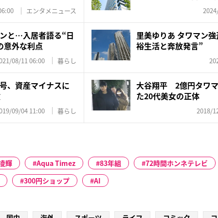
民”【...
06:00
エンタメニュース
2024
ンと…入居者語る“日
里美ゆりあ タワマン強
の意外な利点
裕生活と奔放発言”
021/08/11 06:00
暮らし
20
号、資産マイナスに
大谷翔平 2億円タワ
徴
た20代美女の正体
019/09/04 11:00
暮らし
2018/12
凌輝
Aqua Timez
83年組
72時間ホンネテレビ
300円ショップ
AI
国内
海外
スポーツ
ライフ
コミック
コ