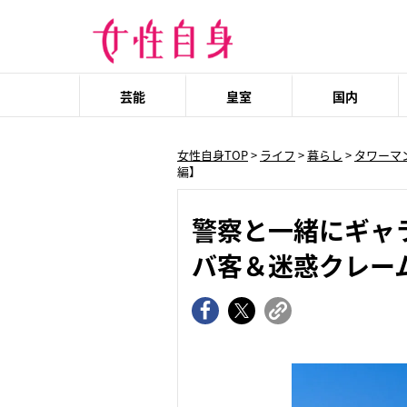
芸能
皇室
国内
女性自身TOP
>
ライフ
>
暮らし
>
タワーマ
編】
警察と一緒にギャ
バ客＆迷惑クレー