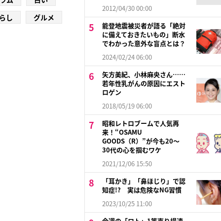
2012/04/30 00:00
らし
グルメ
能登地震被災者が語る「絶対
に備えておきたいもの」断水
でわかった意外な盲点とは？
2024/02/24 06:00
矢方美紀、小林麻央さん……
若年性乳がんの原因にエスト
ロゲン
2018/05/19 06:00
昭和レトロブームで人気再
来！“OSAMU
GOODS（R）”が今も20～
30代の心を掴むワケ
2021/12/06 15:50
「耳かき」「鼻ほじり」で認
知症!? 実は危険なNG習慣
2023/10/25 11:00
今週の「ロト」1等売り場速