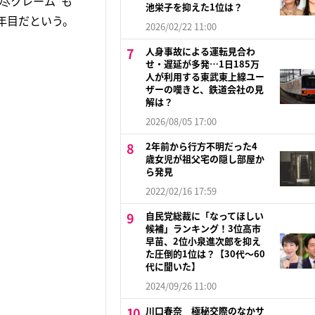
尽クレーム”も
池栄子を抑えた1位は？
年目だという。
2026/02/22 11:00
人身事故による運転見合わ
せ・遅延が多発…1日185万
人が利用する東武東上線ユー
ザーの嘆きと、鉄道会社の見
解は？
2026/08/05 17:00
2年前から行方不明だった4
歳女児が祖父宅の隠し部屋か
ら発見
2022/02/16 17:59
自民党総裁に「なってほしい
候補」ランキング！3位高市
早苗、2位小泉進次郎を抑え
た圧倒的1位は？【30代〜60
代に聞いた】
2024/09/26 11:00
川口春奈 極秘交際のなかサ