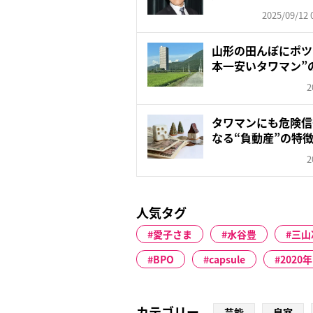
す...
2025/09/12 
山形の田んぼにポツ
本一安いタワマン”
2
タワマンにも危険信
なる“負動産”の特
2
人気タグ
愛子さま
水谷豊
三山
BPO
capsule
2020年
カテゴリー
芸能
皇室