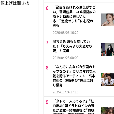
の値上げは聞き捨
「動画をあげれる勇気がすご
い」宮崎麗果 コメ欄開放の
筋トレ動画に厳しい反
応…“激痩せぶり”に心配の
声も
2026/08/06 16:25
堀ちえみ 妹も入院してい
た！「ちえみより大変な状
況」と実母
2019/04/23 00:00
「なんでこんなバカが国のト
ップなの？」カリスマ的な人
気を誇るアーティスト 高市
首相の“洋服選び”投稿に怒
り爆発
2025/11/24 17:15
「タトゥー入ってる？」“紅
白出場”朝ドラヒロインの近
影が波紋…結婚直後に“意味