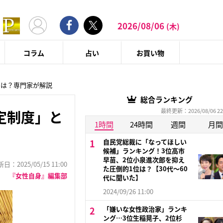
2026/08/06
(木)
コラム
占い
お買い物
とは？専門家が解説
総合ランキング
最終更新：2026/08/06 22
定制度」と
1時間
24時間
週間
月間
自民党総裁に「なってほしい
候補」ランキング！3位高市
早苗、2位小泉進次郎を抑え
：2025/05/15 11:00
た圧倒的1位は？【30代〜60
『女性自身』編集部
代に聞いた】
2024/09/26 11:00
「嫌いな女性政治家」ランキ
ング…3位生稲晃子、2位杉