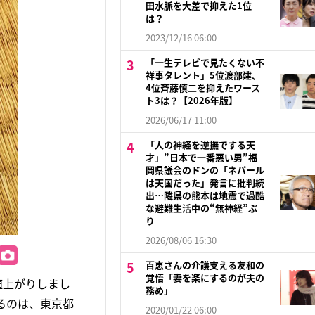
田水脈を大差で抑えた1位
は？
2023/12/16 06:00
「一生テレビで見たくない不
祥事タレント」5位渡部建、
4位斉藤慎二を抑えたワース
ト3は？【2026年版】
2026/06/17 11:00
「人の神経を逆撫でする天
才」”日本で一番悪い男”福
岡県議会のドンの「ネパール
は天国だった」発言に批判続
出…隣県の熊本は地震で過酷
な避難生活中の“無神経”ぶ
り
2026/08/06 16:30
百恵さんの介護支える友和の
覚悟「妻を楽にするのが夫の
値上がりしまし
務め」
るのは、東京都
2020/01/22 06:00