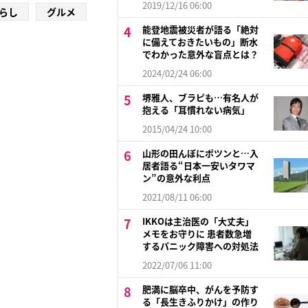
2019/12/16 06:00
らし
グルメ
能登地震被災者が語る「絶対
に備えておきたいもの」断水
でわかった意外な盲点とは？
2024/02/24 06:00
堺雅人、ブラピも…有名人が
抱える「耳慣れない病気」
2015/04/24 10:00
山形の田んぼにポツンと…入
居者語る“日本一安いタワマ
ン”の意外な利点
2021/08/11 06:00
IKKOは主治医の「大丈夫」
メモをお守りに 患者数急増
するパニック障害への対処法
2022/07/06 11:00
肥満に脳卒中、がんを予防す
る「長生きふりかけ」の作り