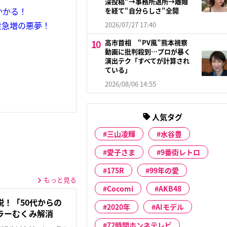
深投稿”→事務所退所→離婚
かかる！
を経て“自分らしさ”全開
産急増の悪夢！
2026/07/27 17:40
高市首相 “PV風”熊本視察
動画に批判殺到…プロが暴く
演出テク「すべてが計算され
ている」
2026/08/06 14:55
人気タグ
三山凌輝
水谷豊
愛子さま
9番街レトロ
175R
99年の愛
もっと見る
Cocomi
AKB48
！「50代からの
2020年
AIモデル
ラーむくみ解消
72時間ホンネテレビ