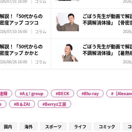
026/07/31 16:00
コラム
2026
解説！「50代からの
ごぼう先生が動画で解説
密度アップ コツコ
不調解消体操」【骨密度
（...
026/07/10 16:00
コラム
2026
解説！「50代からの
ごぼう先生が動画で解説
密度アップ かかと
不調解消体操」【暑熱
筋...
026/06/26 16:00
コラム
2026
凌輝
Aぇ! group
BECK
Blu-ray
［Alexan
e
B＆ZAI
Berryz工房
国内
海外
スポーツ
ライフ
コミック
コ