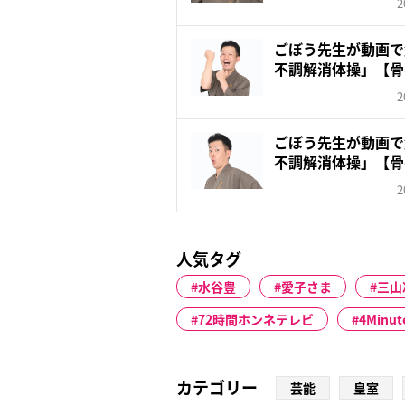
2
ごぼう先生が動画で
不調解消体操」【骨
ツ...
2
ごぼう先生が動画で
不調解消体操」【骨
で...
2
人気タグ
水谷豊
愛子さま
三山
72時間ホンネテレビ
4Minut
カテゴリー
芸能
皇室