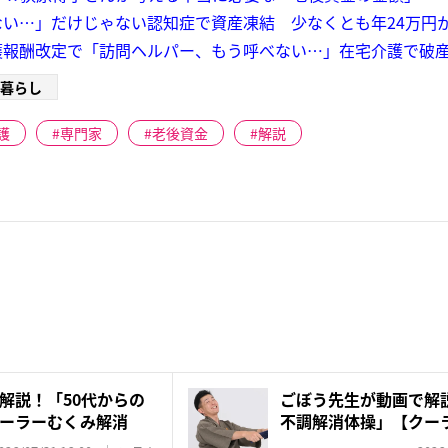
い…」だけじゃない認知症で資産凍結 少なくとも年24万円
護報酬改定で「訪問ヘルパー、もう呼べない…」在宅介護で破
暮らし
護
専門家
老後資金
解説
解説！「50代からの
ごぼう先生が動画で解説
ーラーむくみ解消
不調解消体操」【クー
タ...