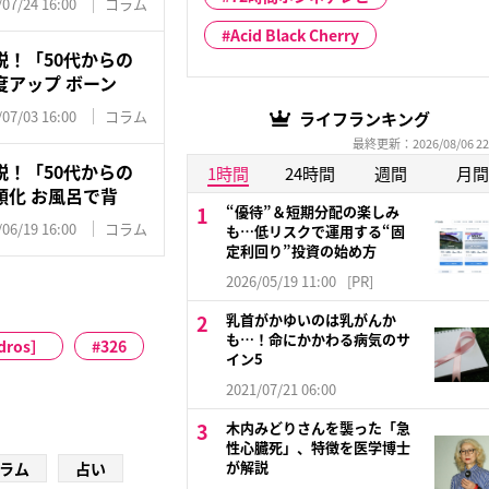
/07/24 16:00
コラム
Acid Black Cherry
！「50代からの
アップ ボーン
/07/03 16:00
コラム
ライフランキング
最終更新：2026/08/06 22
！「50代からの
1時間
24時間
週間
月間
順化 お風呂で背
“優待”＆短期分配の楽しみ
/06/19 16:00
コラム
も…低リスクで運用する“固
定利回り”投資の始め方
2026/05/19 11:00
[PR]
乳首がかゆいのは乳がんか
も…！命にかかわる病気のサ
dros］
326
イン5
2021/07/21 06:00
木内みどりさんを襲った「急
性心臓死」、特徴を医学博士
が解説
ラム
占い