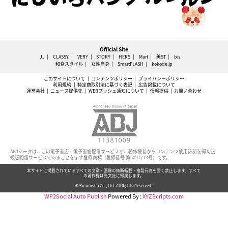
Official Site
JJ
CLASSY.
VERY
STORY
HERS
Mart
美ST
bis
和食スタイル
女性自身
SmartFLASH
kokode.jp
このサイトについて
コンテンツポリシー
プライバシーポリシー
利用規約
特定商取引法に基づく表記
広告掲載について
運営会社
ニュース提供先
WEBプッシュ通知について
情報提供
お問い合わせ
ABJマークは、この電子書店・電子書籍配信サービスが、著作権者からコンテンツ使用許諾を得た正
規版配信サービスであることを示す登録商標（登録番号 第6091713号）です。
本サイトに掲載されているすべての文章・画像の無断転載・複製行為を固く禁止します。すべて
の著作権は光文社に帰属します。
© Kobunsha Co., Ltd. All Rights Reserved.
WP2Social Auto Publish
Powered By :
XYZScripts.com