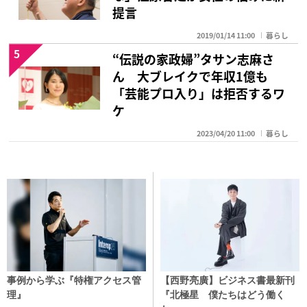
提言
2019/01/14 11:00
暮らし
5
“伝説の家政婦”タサン志麻さ
ん 大ブレイクで年収1億も
「芸能プロ入り」は拒否するワ
ケ
2023/04/20 11:00
暮らし
事例から学ぶ『特権アクセス管
【西野亮廣】ビジネス書最新刊
理』
『北極星 僕たちはどう働く