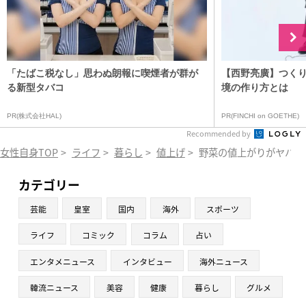
「たばこ税なし」思わぬ朗報に喫煙者が群が
【西野亮廣】つく
る新型タバコ
境の作り方とは
PR(株式会社HAL)
PR(FINCHI on GOETHE)
Recommended by
女性自身TOP
>
ライフ
>
暮らし
>
値上げ
>
野菜の値上がりがヤバす
カテゴリー
芸能
皇室
国内
海外
スポーツ
ライフ
コミック
コラム
占い
エンタメニュース
インタビュー
海外ニュース
韓流ニュース
美容
健康
暮らし
グルメ