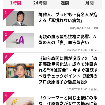
1時間
24時間
週間
月間
1
堺雅人、ブラピも…有名人が抱
える「耳慣れない病気」
2015/04/24 10:00
健康
2
両親の血液型も性格に影響、A
型の人の「裏」血液型占い
2021/02/24 11:00
暮らし
3
《知らぬ間に国が没収？》「改
正郵政民営化法」成立で注目さ
れる“消滅貯金”…今すぐ確認す
べきチェックポイント《経済の
プロ荻原博子が徹底解説》
2026/07/10 11:00
暮らし
4
「クレーマーと同じ土俵にのる
な」江原啓之が女性の悩みに新