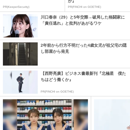
か』
PR(KeeperSecurity)
PR(FINCHI on GOETHE)
川口春奈（29）と5年交際→破局した格闘家に
「責任逃れ」と批判があがるワケ
2年前から行方不明だった4歳女児が祖父宅の隠
し部屋から発見
【西野亮廣】ビジネス書最新刊『北極星 僕た
ちはどう働くか』
PR(FINCHI on GOETHE)