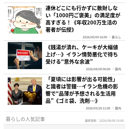
連休どこにも行かずに散財しな
い「1000円ご褒美」の満足度が
高すぎる！《年収200万生活の
著者が伝授》
2026/05/04 16:00
暮らし
《銭湯が潰れ、ケーキが大幅値
上げ…》イラン情勢悪化で待ち
受ける“意外な余波”
2026/04/09 06:00
国内
「夏頃には影響が出る可能性」
と識者は警鐘…イラン危機の影
響で“品薄が予想される生活用
品”《ゴミ袋、洗剤…》
2026/03/26 11:00
国内
暮らしの人気記事
最終更新：2026/08/09 10:00