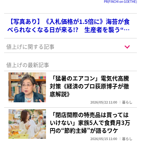
PR(FINCHI on GOETHE)
【写真あり】《入札価格が1.5倍に》海苔が食
べられなくなる日が来る!? 生産者を襲う“環
境の変化”と“高齢化”
値上げに関する記事
値上げの最新記事
「猛暑のエアコン」電気代高騰
対策《経済のプロ荻原博子が徹
底解説》
2026/05/22 11:00
暮らし
「閉店間際の特売品は買っては
いけない」家族5人で食費月3万
円の“節約主婦”が語るワケ
2026/05/15 11:00
暮らし