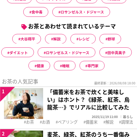
食中毒
ロサンゼルス・ドジャース
お茶とあわせて読まれているテーマ
大谷翔平
解説
レシピ
野球
ダイエット
ロサンゼルス・ドジャース
田中真美子
健康
睡眠
専門家
お茶の人気記事
最終更新：2026/08/08 18:00
1
「備蓄米をお茶で炊くと美味し
い」はホント？《緑茶、紅茶、烏
龍茶…》でリアルに比較してみた
2025/11/19 11:00
暮らし
お茶
お酒
ペアリング
備蓄米
解説
調理法
2
麦茶、緑茶、紅茶のうち一番傷み