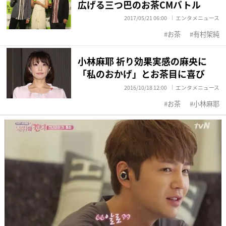
広げる三つ巴のお茶CMバトル
2017/05/21 06:00
エンタメニュース
お茶
有村架純
小林麻耶 祈り効果実感の麻央に
「私のおかげ」とお茶目に喜び
2016/10/18 12:00
エンタメニュース
お茶
小林麻耶