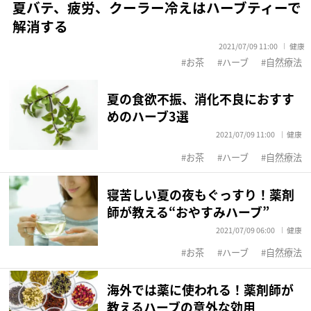
夏バテ、疲労、クーラー冷えはハーブティーで
解消する
2021/07/09 11:00
健康
お茶
ハーブ
自然療法
夏の食欲不振、消化不良におすす
めのハーブ3選
2021/07/09 11:00
健康
お茶
ハーブ
自然療法
寝苦しい夏の夜もぐっすり！薬剤
師が教える“おやすみハーブ”
2021/07/09 06:00
健康
お茶
ハーブ
自然療法
海外では薬に使われる！薬剤師が
教えるハーブの意外な効用