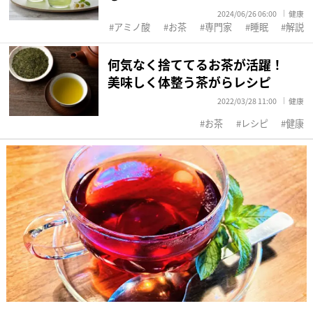
2024/06/26 06:00
健康
アミノ酸
お茶
専門家
睡眠
解説
何気なく捨ててるお茶が活躍！
美味しく体整う茶がらレシピ
2022/03/28 11:00
健康
お茶
レシピ
健康