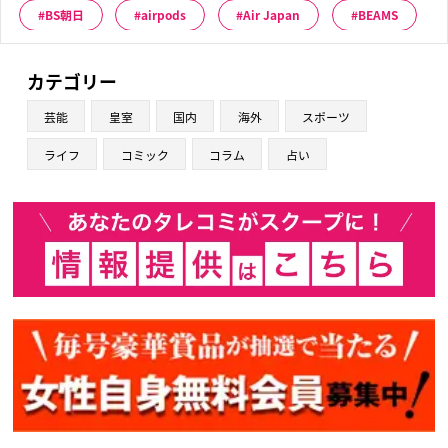
BS朝日
airpods
Air Japan
BEAMS
カテゴリー
芸能
皇室
国内
海外
スポーツ
ライフ
コミック
コラム
占い