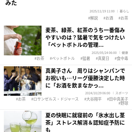
みた
2025/11/19 11:00
暮らし
解説
お酒
お茶
麦茶、緑茶、紅茶のうち一番傷み
やすいのは？猛暑で気をつけたい
「ペットボトルの管理...
2025/05/24 06:00
健康
お茶
ペットボトル
猛暑
真夏日
食中毒
真美子さん 周りはシャンパンで
お祝いも…リーグ優勝決定した時
に「お酒を飲まなかっ...
2024/10/29 06:00
スポーツ
お茶
ロサンゼルス・ドジャース
大谷翔平
田中真美子
野球
夏の快眠に就寝前の「氷水出し茎
茶」ストレス解消＆認知症予防に
も