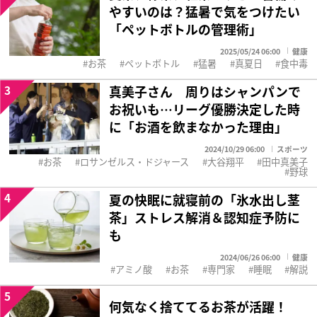
やすいのは？猛暑で気をつけたい
「ペットボトルの管理術」
2025/05/24 06:00
健康
お茶
ペットボトル
猛暑
真夏日
食中毒
3
真美子さん 周りはシャンパンで
お祝いも…リーグ優勝決定した時
に「お酒を飲まなかった理由」
2024/10/29 06:00
スポーツ
お茶
ロサンゼルス・ドジャース
大谷翔平
田中真美子
野球
4
夏の快眠に就寝前の「氷水出し茎
茶」ストレス解消＆認知症予防に
も
2024/06/26 06:00
健康
アミノ酸
お茶
専門家
睡眠
解説
5
何気なく捨ててるお茶が活躍！