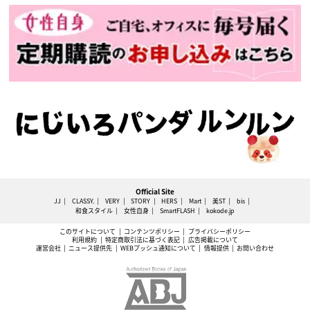
Official Site
JJ
CLASSY.
VERY
STORY
HERS
Mart
美ST
bis
和食スタイル
女性自身
SmartFLASH
kokode.jp
このサイトについて
コンテンツポリシー
プライバシーポリシー
利用規約
特定商取引法に基づく表記
広告掲載について
運営会社
ニュース提供先
WEBプッシュ通知について
情報提供
お問い合わせ