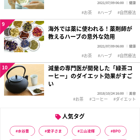
2021/07/09 06:00
健康
お茶
ハーブ
自然療法
9
海外では薬に使われる！薬剤師が
教えるハーブの意外な効用
2021/07/09 06:00
健康
お茶
ハーブ
自然療法
10
減量の専門医が開発した「緑茶コ
ーヒー」のダイエット効果がすご
い
2018/10/24 16:00
美容
お茶
コーヒー
ダイエット
人気タグ
水谷豊
愛子さま
三山凌輝
BPO