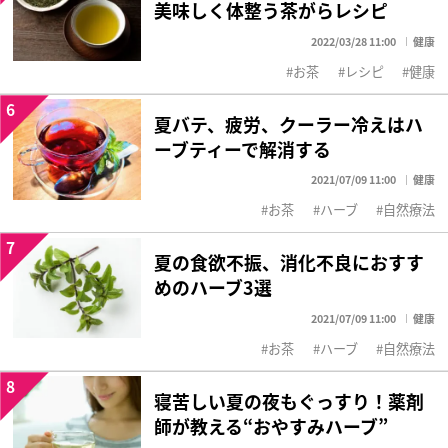
美味しく体整う茶がらレシピ
2022/03/28 11:00
健康
お茶
レシピ
健康
6
夏バテ、疲労、クーラー冷えはハ
ーブティーで解消する
2021/07/09 11:00
健康
お茶
ハーブ
自然療法
7
夏の食欲不振、消化不良におすす
めのハーブ3選
2021/07/09 11:00
健康
お茶
ハーブ
自然療法
8
寝苦しい夏の夜もぐっすり！薬剤
師が教える“おやすみハーブ”