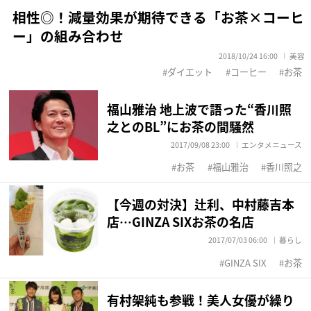
相性◎！減量効果が期待できる「お茶×コーヒ
ー」の組み合わせ
2018/10/24 16:00
美容
ダイエット
コーヒー
お茶
福山雅治 地上波で語った“香川照
之とのBL”にお茶の間騒然
2017/09/08 23:00
エンタメニュース
お茶
福山雅治
香川照之
【今週の対決】辻利、中村藤吉本
店…GINZA SIXお茶の名店
2017/07/03 06:00
暮らし
GINZA SIX
お茶
有村架純も参戦！美人女優が繰り