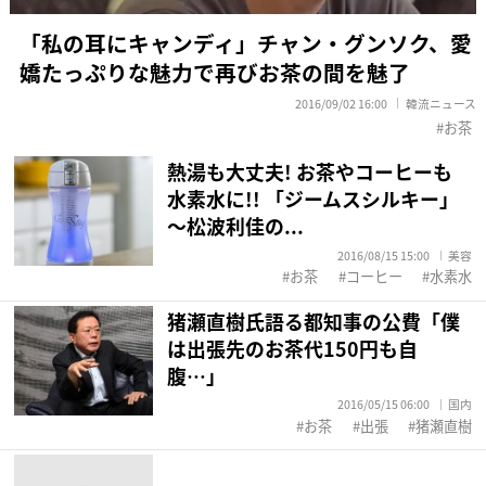
「私の耳にキャンディ」チャン・グンソク、愛
嬌たっぷりな魅力で再びお茶の間を魅了
2016/09/02 16:00
韓流ニュース
お茶
熱湯も大丈夫! お茶やコーヒーも
水素水に!! 「ジームスシルキー」
～松波利佳の...
2016/08/15 15:00
美容
お茶
コーヒー
水素水
猪瀬直樹氏語る都知事の公費「僕
は出張先のお茶代150円も自
腹…」
2016/05/15 06:00
国内
お茶
出張
猪瀬直樹