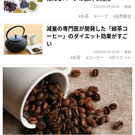
2021/07/09 06:00
健康
お茶
ハーブ
自然療法
減量の専門医が開発した「緑茶コ
ーヒー」のダイエット効果がすご
い
2018/10/24 16:00
美容
お茶
コーヒー
ダイエット