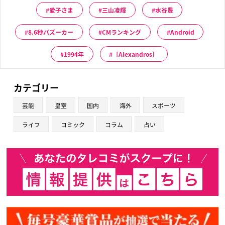
愛子さま
三山凌輝
水谷豊
8.6秒バズーカー
CMランキング
Android
1994年
［Alexandros］
カテゴリー
芸能
皇室
国内
海外
スポーツ
ライフ
コミック
コラム
占い