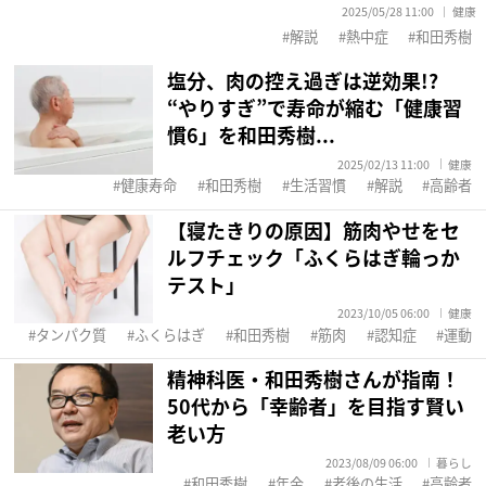
2025/05/28 11:00
健康
解説
熱中症
和田秀樹
塩分、肉の控え過ぎは逆効果!?
“やりすぎ”で寿命が縮む「健康習
慣6」を和田秀樹...
2025/02/13 11:00
健康
健康寿命
和田秀樹
生活習慣
解説
高齢者
【寝たきりの原因】筋肉やせをセ
ルフチェック「ふくらはぎ輪っか
テスト」
2023/10/05 06:00
健康
タンパク質
ふくらはぎ
和田秀樹
筋肉
認知症
運動
精神科医・和田秀樹さんが指南！
50代から「幸齢者」を目指す賢い
老い方
2023/08/09 06:00
暮らし
和田秀樹
年金
老後の生活
高齢者