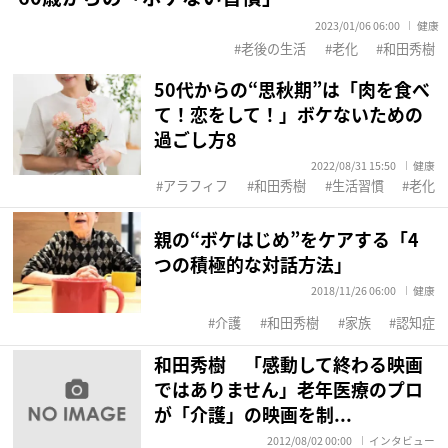
2023/01/06 06:00
健康
老後の生活
老化
和田秀樹
50代からの“思秋期”は「肉を食べ
て！恋をして！」ボケないための
過ごし方8
2022/08/31 15:50
健康
アラフィフ
和田秀樹
生活習慣
老化
親の“ボケはじめ”をケアする「4
つの積極的な対話方法」
2018/11/26 06:00
健康
介護
和田秀樹
家族
認知症
和田秀樹 「感動して終わる映画
ではありません」老年医療のプロ
が「介護」の映画を制...
2012/08/02 00:00
インタビュー