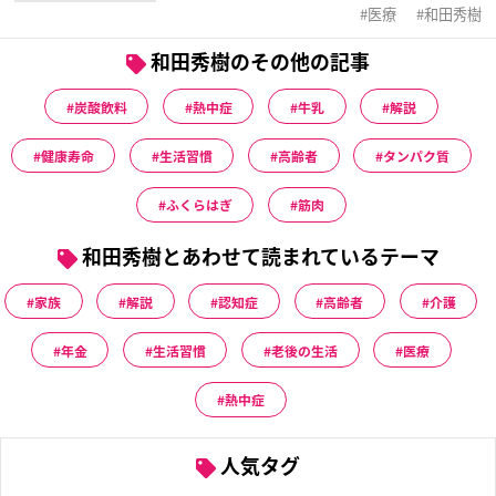
医療
和田秀樹
和田秀樹のその他の記事
炭酸飲料
熱中症
牛乳
解説
健康寿命
生活習慣
高齢者
タンパク質
ふくらはぎ
筋肉
和田秀樹とあわせて読まれているテーマ
家族
解説
認知症
高齢者
介護
年金
生活習慣
老後の生活
医療
熱中症
人気タグ