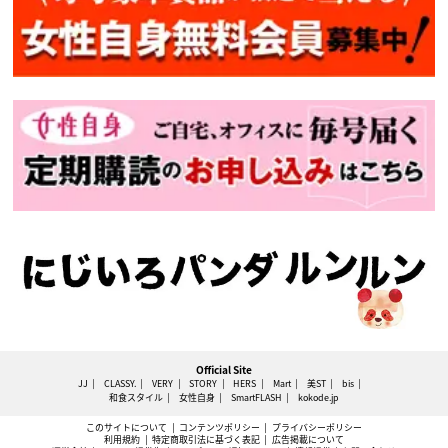
Official Site
JJ
CLASSY.
VERY
STORY
HERS
Mart
美ST
bis
和食スタイル
女性自身
SmartFLASH
kokode.jp
このサイトについて
コンテンツポリシー
プライバシーポリシー
利用規約
特定商取引法に基づく表記
広告掲載について