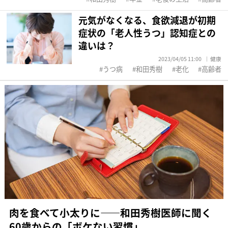
元気がなくなる、食欲減退が初期
症状の「老人性うつ」認知症との
違いは？
2023/04/05 11:00
健康
うつ病
和田秀樹
老化
高齢者
肉を食べて小太りに――和田秀樹医師に聞く
60歳からの「ボケない習慣」