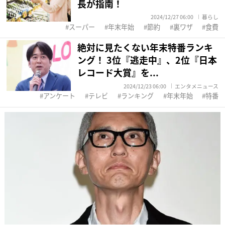
長が指南！
2024/12/27 06:00
暮らし
スーパー
年末年始
節約
裏ワザ
食費
絶対に見たくない年末特番ランキ
ング！ 3位『逃走中』、2位『日本
レコード大賞』を...
2024/12/23 06:00
エンタメニュース
アンケート
テレビ
ランキング
年末年始
特番