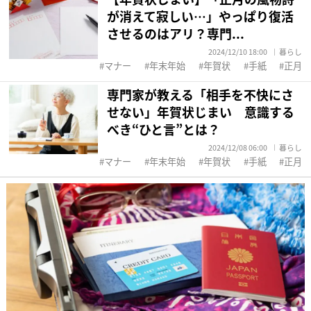
が消えて寂しい…」やっぱり復活
させるのはアリ？専門...
2024/12/10 18:00
暮らし
マナー
年末年始
年賀状
手紙
正月
専門家が教える「相手を不快にさ
せない」年賀状じまい 意識する
べき“ひと言”とは？
2024/12/08 06:00
暮らし
マナー
年末年始
年賀状
手紙
正月