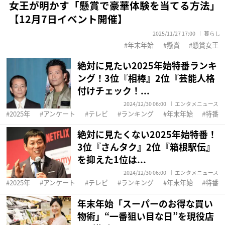
女王が明かす「懸賞で豪華体験を当てる方法」
【12月7日イベント開催】
2025/11/27 17:00
暮らし
年末年始
懸賞
懸賞女王
絶対に見たい2025年始特番ランキ
ング！3位『相棒』2位『芸能人格
付けチェック！...
2024/12/30 06:00
エンタメニュース
2025年
アンケート
テレビ
ランキング
年末年始
特番
絶対に見たくない2025年始特番！
3位『さんタク』2位『箱根駅伝』
を抑えた1位は...
2024/12/30 06:00
エンタメニュース
2025年
アンケート
テレビ
ランキング
年末年始
特番
年末年始「スーパーのお得な買い
物術」“一番狙い目な日”を現役店