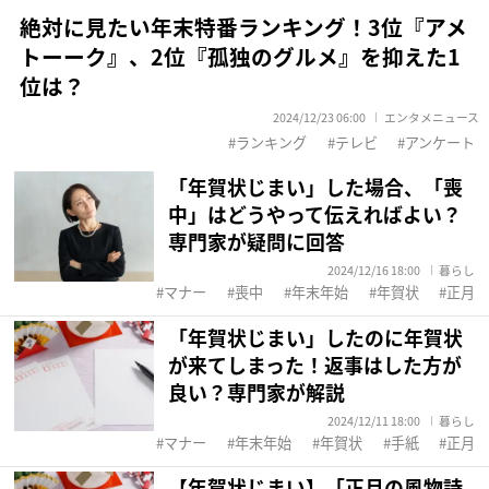
絶対に見たい年末特番ランキング！3位『アメ
トーーク』、2位『孤独のグルメ』を抑えた1
位は？
2024/12/23 06:00
エンタメニュース
ランキング
テレビ
アンケート
「年賀状じまい」した場合、「喪
中」はどうやって伝えればよい？
専門家が疑問に回答
2024/12/16 18:00
暮らし
マナー
喪中
年末年始
年賀状
正月
「年賀状じまい」したのに年賀状
が来てしまった！返事はした方が
良い？専門家が解説
2024/12/11 18:00
暮らし
マナー
年末年始
年賀状
手紙
正月
【年賀状じまい】「正月の風物詩