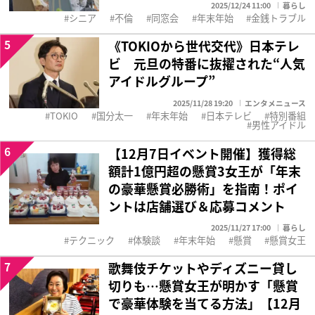
2025/12/24 11:00
暮らし
シニア
不倫
同窓会
年末年始
金銭トラブル
5
《TOKIOから世代交代》日本テレ
ビ 元旦の特番に抜擢された“人気
アイドルグループ”
2025/11/28 19:20
エンタメニュース
TOKIO
国分太一
年末年始
日本テレビ
特別番組
男性アイドル
6
【12月7日イベント開催】獲得総
額計1億円超の懸賞3女王が「年末
の豪華懸賞必勝術」を指南！ポイ
ントは店舗選び＆応募コメント
2025/11/27 17:00
暮らし
テクニック
体験談
年末年始
懸賞
懸賞女王
7
歌舞伎チケットやディズニー貸し
切りも…懸賞女王が明かす「懸賞
で豪華体験を当てる方法」【12月