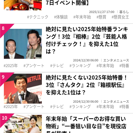
7日イベント開催】
2025/11/27 17:00
暮らし
テクニック
体験談
年末年始
懸賞
懸賞女王
8
絶対に見たい2025年始特番ランキ
ング！3位『相棒』2位『芸能人格
付けチェック！』を抑えた1位
は？
2024/12/30 06:00
エンタメニュース
2025年
アンケート
テレビ
ランキング
年末年始
特番
9
絶対に見たくない2025年始特番！
3位『さんタク』2位『箱根駅伝』
を抑えた1位は？
2024/12/30 06:00
エンタメニュース
2025年
アンケート
テレビ
ランキング
年末年始
特番
10
年末年始「スーパーのお得な買い
物術」“一番狙い目な日”を現役店