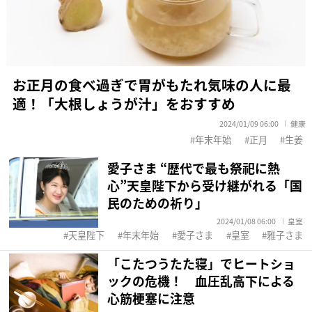
お正月の食べ過ぎで胃がもたれ気味の人に最
適！「大根しょうが汁」をおすすめ
2024/01/09 06:00
健康
年末年始
正月
生姜
愛子さま “歴代で最も祭祀に熱
心”天皇陛下から受け継がれる「国
民のための祈り」
2024/01/08 06:00
皇室
天皇陛下
年末年始
愛子さま
皇室
雅子さま
「こたつうたた寝」でヒートショ
ックの危機！ 血圧乱高下による
心筋梗塞に注意