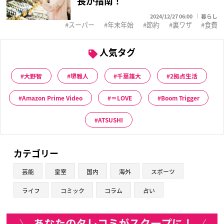
長が指南！
2024/12/27 06:00
暮らし
スーパー
年末年始
節約
裏ワザ
食費
人気タグ
大野智
堺雅人
千葉雄大
2拠点生活
Amazon Prime Video
＝LOVE
Boom Trigger
ATSUSHI
カテゴリー
芸能
皇室
国内
海外
スポーツ
ライフ
コミック
コラム
占い