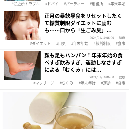
ご近所トラブル
ドバイ
パーティー
刑務所
年末年始
正月の暴飲暴食をリセットしたく
て糖質制限ダイエットに励む
も……口から「生ごみ臭」...
2024/01/10 06:00
健康
ダイエット
口臭
年末年始
糖質制限
食事
顔も足もパンパン！年末年始の食
べすぎ飲みすぎ、運動しなさすぎ
による「むくみ」には...
2024/01/10 06:00
健康
マッサージ
むくみ
年末年始
運動
食事