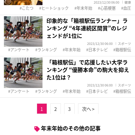
2023/12/30 06:00
健康
こたつ
ヒートショック
年末年始
心筋梗塞
血圧
印象的な「箱根駅伝ランナー」ラ
ンキング “4年連続区間賞”のレジ
ェンドが1位に
2023/12/30 06:00
スポーツ
アンケート
ランキング
年末年始
日本テレビ
箱根駅伝
「箱根駅伝」で応援したい大学ラ
ンキング “優勝本命”の駒大を抑え
た1位は？
2023/12/30 06:00
スポーツ
アンケート
ランキング
年末年始
日本テレビ
箱根駅伝
1
2
3
次へ >
年末年始のその他の記事