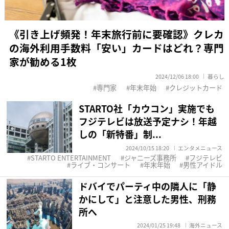
《引き上げ頻発！年末旅行前に要確認》クレカ
の海外利用手数料「安い」カードはどれ？専門
家が勧める1枚
2024/12/06 18:00
暮らし
専門家
年末年始
クレジットカード
STARTO社「カウコン」実施でも
フジテレビは放送予定ナシ！年越
しの「新特番」制...
2024/10/15 18:20
エンタメニュース
STARTO ENTERTAINMENT
ジャニーズ事務所
フジテレビ
ライブ・コンサート
年末年始
男性アイドル
ドバイでパーティ中の隣人に「静
かにして」と注意した男性、刑務
所へ
2024/01/25 19:48
海外ニュース