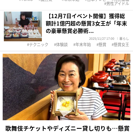
男性アイドル
【12月7日イベント開催】獲得総
額計1億円超の懸賞3女王が「年末
の豪華懸賞必勝術...
2025/11/27 17:00
暮らし
テクニック
体験談
年末年始
懸賞
懸賞女王
歌舞伎チケットやディズニー貸し切りも…懸賞