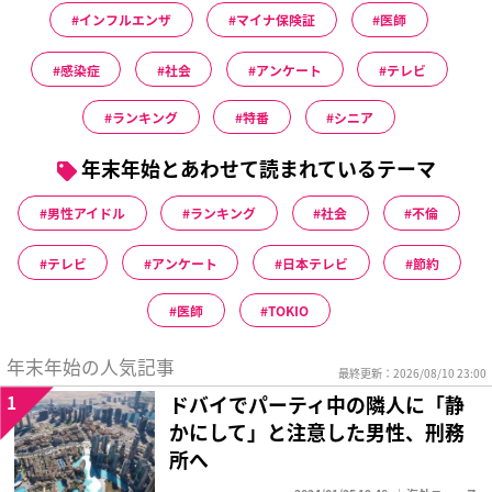
インフルエンザ
マイナ保険証
医師
感染症
社会
アンケート
テレビ
ランキング
特番
シニア
年末年始とあわせて読まれているテーマ
男性アイドル
ランキング
社会
不倫
テレビ
アンケート
日本テレビ
節約
医師
TOKIO
年末年始の人気記事
最終更新：2026/08/10 23:00
1
ドバイでパーティ中の隣人に「静
かにして」と注意した男性、刑務
所へ