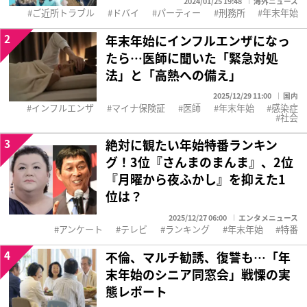
2024/01/25 19:48
海外ニュース
ご近所トラブル
ドバイ
パーティー
刑務所
年末年始
2
年末年始にインフルエンザになっ
たら…医師に聞いた「緊急対処
法」と「高熱への備え」
2025/12/29 11:00
国内
インフルエンザ
マイナ保険証
医師
年末年始
感染症
社会
3
絶対に観たい年始特番ランキン
グ！3位『さんまのまんま』、2位
『月曜から夜ふかし』を抑えた1
位は？
2025/12/27 06:00
エンタメニュース
アンケート
テレビ
ランキング
年末年始
特番
4
不倫、マルチ勧誘、復讐も…「年
末年始のシニア同窓会」戦慄の実
態レポート