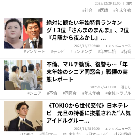
2025/12/29 11:00
国内
社会
医師
年末年始
絶対に観たい年始特番ランキン
グ！3位『さんまのまんま』、2位
『月曜から夜ふかし』...
2025/12/27 06:00
エンタメニュース
アンケート
テレビ
ランキング
年末年始
特番
不倫、マルチ勧誘、復讐も…「年
末年始のシニア同窓会」戦慄の実
態レポート
2025/12/24 11:00
暮らし
シニア
不倫
同窓会
年末年始
金銭トラブル
《TOKIOから世代交代》日本テレ
ビ 元旦の特番に抜擢された“人気
アイドルグルー...
2025/11/28 19:20
エンタメニュース
TOKIO
国分太一
年末年始
日本テレビ
特別番組