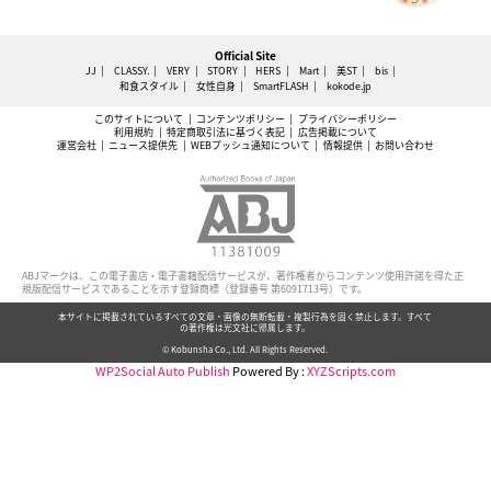
Official Site
JJ
CLASSY.
VERY
STORY
HERS
Mart
美ST
bis
和食スタイル
女性自身
SmartFLASH
kokode.jp
このサイトについて
コンテンツポリシー
プライバシーポリシー
利用規約
特定商取引法に基づく表記
広告掲載について
運営会社
ニュース提供先
WEBプッシュ通知について
情報提供
お問い合わせ
ABJマークは、この電子書店・電子書籍配信サービスが、著作権者からコンテンツ使用許諾を得た正
規版配信サービスであることを示す登録商標（登録番号 第6091713号）です。
本サイトに掲載されているすべての文章・画像の無断転載・複製行為を固く禁止します。すべて
の著作権は光文社に帰属します。
© Kobunsha Co., Ltd. All Rights Reserved.
WP2Social Auto Publish
Powered By :
XYZScripts.com