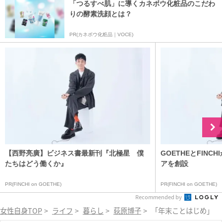
「つるすべ肌」に導くカネボウ化粧品のこだわ
りの酵素洗顔とは？
PR(カネボウ化粧品｜VOCE)
【西野亮廣】ビジネス書最新刊『北極星 僕
GOETHEとFIN
たちはどう働くか』
アを創設
PR(FINCHI on GOETHE)
PR(FINCHI on GOETHE)
Recommended by
女性自身TOP
>
ライフ
>
暮らし
>
荻原博子
>
「年末ことはじめ」1