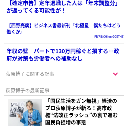
【確定申告】定年退職した人は「年末調整分」
が返ってくる可能性が！
【西野亮廣】ビジネス書最新刊『北極星 僕たちはどう
働くか』
PR(FINCHI on GOETHE)
年収の壁 パートで130万円稼ぐと損する…政
府が対策も労働者への補助なし
荻原博子に関する記事
荻原博子の最新記事
「国民生活をガン無視」経済の
プロ荻原博子が斬る！高市政
権“法改正ラッシュ”の裏で進む
国民負担増の事態