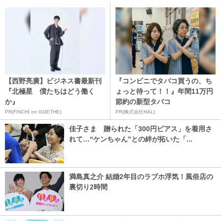
【西野亮廣】ビジネス書最新刊
『コンビニでタバコ買うの、ち
『北極星 僕たちはどう働く
ょっと待って！！』年間11万円
か』
節約の新型タバコ
PR(FINCHI on GOETHE)
PR(株式会社HAL)
佳子さま 贈られた「300円ピアス」を着用さ
れて…“ケンちゃん”との絆が拓いた「...
満島真之介 結婚2年目のラブホ浮気！風俗店の
裏切り2時間