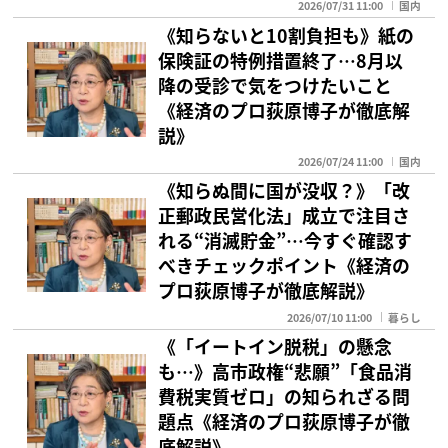
2026/07/31 11:00
国内
《知らないと10割負担も》紙の
保険証の特例措置終了…8月以
降の受診で気をつけたいこと
《経済のプロ荻原博子が徹底解
説》
2026/07/24 11:00
国内
《知らぬ間に国が没収？》「改
正郵政民営化法」成立で注目さ
れる“消滅貯金”…今すぐ確認す
べきチェックポイント《経済の
プロ荻原博子が徹底解説》
2026/07/10 11:00
暮らし
《「イートイン脱税」の懸念
も…》高市政権“悲願”「食品消
費税実質ゼロ」の知られざる問
題点《経済のプロ荻原博子が徹
底解説》