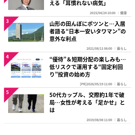
える「耳慣れない病気」
2015/04/24 10:00
健康
3
山形の田んぼにポツンと…入居
者語る“日本一安いタワマン”の
意外な利点
2021/08/11 06:00
暮らし
4
“優待”＆短期分配の楽しみも…
低リスクで運用する“固定利回
り”投資の始め方
[PR]2026/05/19 11:00
暮らし
5
50代カップル、交際約1年で破
局…女性が考える「足かせ」と
は
2019/08/08 11:00
暮らし