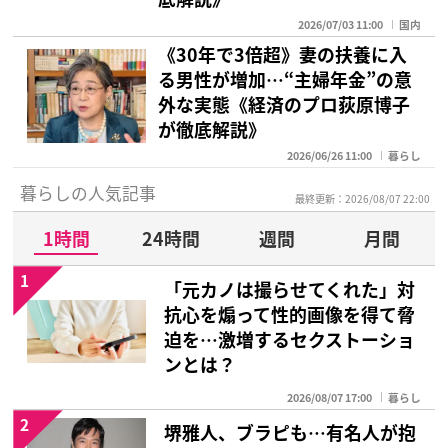
2026/07/03 11:00
国内
《30年で3倍超》妻の扶養に入
る男性が増加…“主婦年金”の意
外な実態《経済のプロ荻原博子
が徹底解説》
2026/06/26 11:00
暮らし
暮らしの人気記事
最終更新：2026/08/07 22:00
1時間
24時間
週間
月間
1
「元カノは撮らせてくれた」対
抗心を煽って性的画像を得て脅
迫を…激増するセクストーショ
ンとは？
2026/08/07 17:00
暮らし
2
堺雅人、ブラピも…有名人が抱