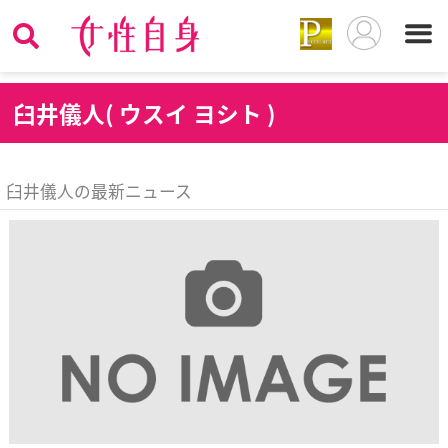
臼
井儀人( ウスイ ヨシト )
臼井儀人の最新ニュース