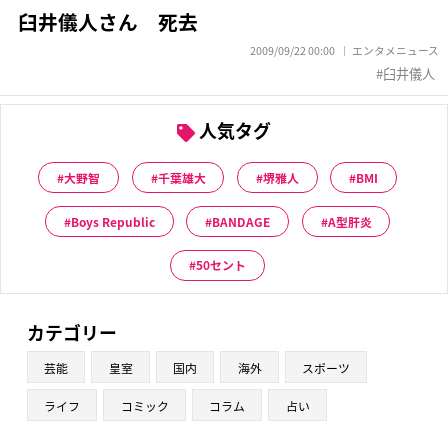
臼井儀人さん 死去
2009/09/22 00:00
エンタメニュース
臼井儀人
人気タグ
大野智
千葉雄大
堺雅人
BMI
Boys Republic
BANDAGE
A型肝炎
50セント
カテゴリー
芸能
皇室
国内
海外
スポーツ
ライフ
コミック
コラム
占い