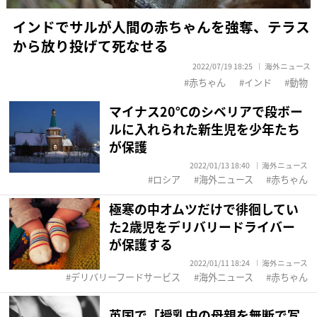
インドでサルが人間の赤ちゃんを強奪、テラス
から放り投げて死なせる
2022/07/19 18:25
海外ニュース
赤ちゃん
インド
動物
マイナス20℃のシベリアで段ボー
ルに入れられた新生児を少年たち
が保護
2022/01/13 18:40
海外ニュース
ロシア
海外ニュース
赤ちゃん
極寒の中オムツだけで徘徊してい
た2歳児をデリバリードライバー
が保護する
2022/01/11 18:24
海外ニュース
デリバリーフードサービス
海外ニュース
赤ちゃん
英国で「授乳中の母親を無断で写