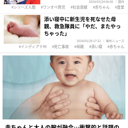
2024/03/24 06:00
国内
シリーズ人間
ワンオペ育児
社会貢献
赤ちゃん
食堂
添い寝中に新生児を死なせた母
親、救急隊員に「やだ、またやっ
ちゃった」
2024/02/26 17:22
海外ニュース
インディアナ州
死亡事故
母親
添い寝
赤ちゃん
赤ちゃんと大人の腕が融合…衝撃的と話題の