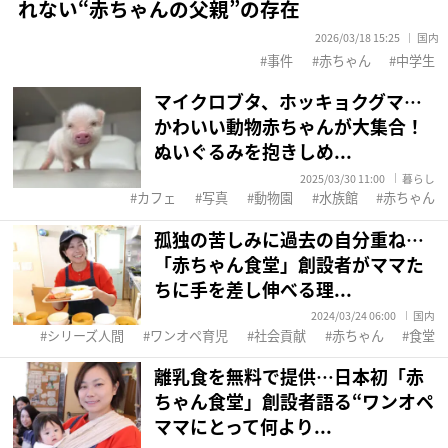
れない“赤ちゃんの父親”の存在
2026/03/18 15:25
国内
事件
赤ちゃん
中学生
マイクロブタ、ホッキョクグマ…
かわいい動物赤ちゃんが大集合！
ぬいぐるみを抱きしめ...
2025/03/30 11:00
暮らし
カフェ
写真
動物園
水族館
赤ちゃん
孤独の苦しみに過去の自分重ね…
「赤ちゃん食堂」創設者がママた
ちに手を差し伸べる理...
2024/03/24 06:00
国内
シリーズ人間
ワンオペ育児
社会貢献
赤ちゃん
食堂
離乳食を無料で提供…日本初「赤
ちゃん食堂」創設者語る“ワンオペ
ママにとって何より...