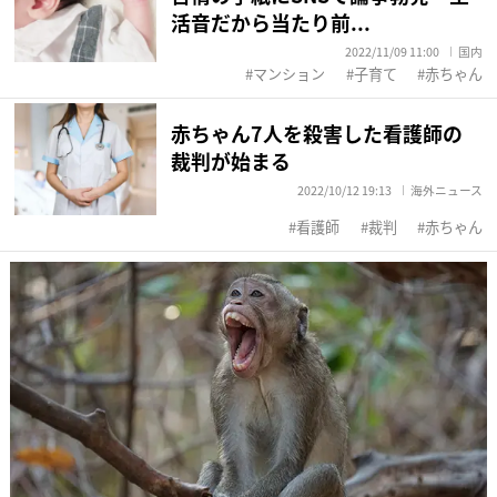
活音だから当たり前...
2022/11/09 11:00
国内
マンション
子育て
赤ちゃん
赤ちゃん7人を殺害した看護師の
裁判が始まる
2022/10/12 19:13
海外ニュース
看護師
裁判
赤ちゃん