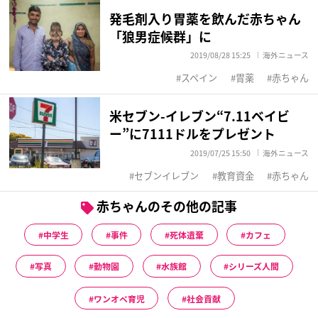
発毛剤入り胃薬を飲んだ赤ちゃん
「狼男症候群」に
2019/08/28 15:25
海外ニュース
スペイン
胃薬
赤ちゃん
米セブン-イレブン“7.11ベイビ
ー”に7111ドルをプレゼント
2019/07/25 15:50
海外ニュース
セブンイレブン
教育資金
赤ちゃん
赤ちゃんのその他の記事
中学生
事件
死体遺棄
カフェ
写真
動物園
水族館
シリーズ人間
ワンオペ育児
社会貢献