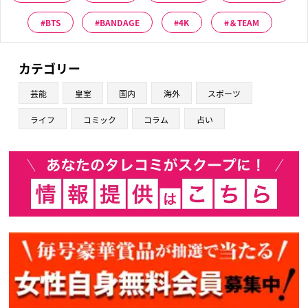
BTS
BANDAGE
4K
＆TEAM
カテゴリー
芸能
皇室
国内
海外
スポーツ
ライフ
コミック
コラム
占い