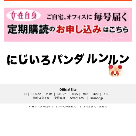
Official Site
JJ
CLASSY.
VERY
STORY
HERS
Mart
美ST
bis
和食スタイル
女性自身
SmartFLASH
kokode.jp
このサイトについて
コンテンツポリシー
プライバシーポリシー
利用規約
特定商取引法に基づく表記
広告掲載について
運営会社
ニュース提供先
WEBプッシュ通知について
情報提供
お問い合わせ