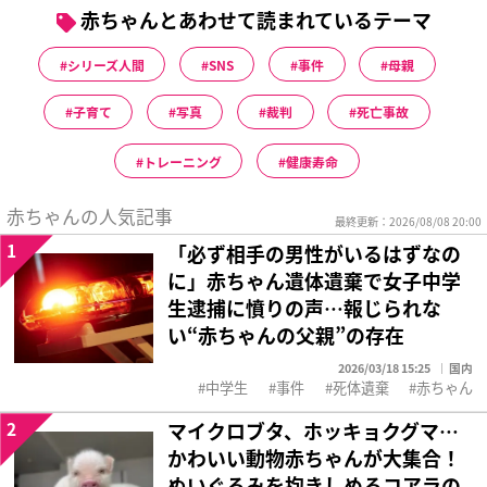
赤ちゃんとあわせて読まれているテーマ
シリーズ人間
SNS
事件
母親
子育て
写真
裁判
死亡事故
トレーニング
健康寿命
赤ちゃんの人気記事
最終更新：2026/08/08 20:00
1
「必ず相手の男性がいるはずなの
に」赤ちゃん遺体遺棄で女子中学
生逮捕に憤りの声…報じられな
い“赤ちゃんの父親”の存在
2026/03/18 15:25
国内
中学生
事件
死体遺棄
赤ちゃん
2
マイクロブタ、ホッキョクグマ…
かわいい動物赤ちゃんが大集合！
ぬいぐるみを抱きしめるコアラの