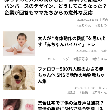
パンパースのデザイン、どうしてこうなった？
企業が回答もママたちからの意外な反応
2023/09/15 13:51
国内
赤ちゃん
おむつ
大人が “身体動作の機能”を思い出
す「赤ちゃんハイハイ」トレ
2023/07/12 06:00
健康
トレーニング
健康寿命
赤ちゃん
フォロワー500万人超のおさる赤
ちゃん他 SNSで話題の動物赤ちゃ
ん集
2023/03/13 11:00
暮らし
SNS
動物
赤ちゃん
集合住宅で子供の泣き声は迷惑？
苦情の手紙にSNSで論争勃発「生