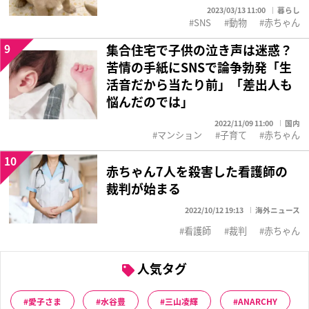
2023/03/13 11:00
暮らし
SNS
動物
赤ちゃん
9
集合住宅で子供の泣き声は迷惑？
苦情の手紙にSNSで論争勃発「生
活音だから当たり前」「差出人も
悩んだのでは」
2022/11/09 11:00
国内
マンション
子育て
赤ちゃん
10
赤ちゃん7人を殺害した看護師の
裁判が始まる
2022/10/12 19:13
海外ニュース
看護師
裁判
赤ちゃん
人気タグ
愛子さま
水谷豊
三山凌輝
ANARCHY