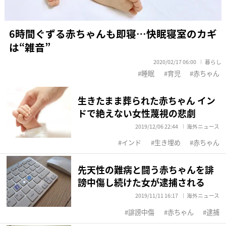
6時間ぐずる赤ちゃんも即寝…快眠寝室のカギ
は“雑音”
2020/02/17 06:00
暮らし
睡眠
育児
赤ちゃん
生きたまま葬られた赤ちゃん イン
ドで絶えない女性蔑視の悲劇
2019/12/06 22:44
海外ニュース
インド
生き埋め
赤ちゃん
先天性の難病と闘う赤ちゃんを誹
謗中傷し続けた女が逮捕される
2019/11/11 16:17
海外ニュース
誹謗中傷
赤ちゃん
逮捕