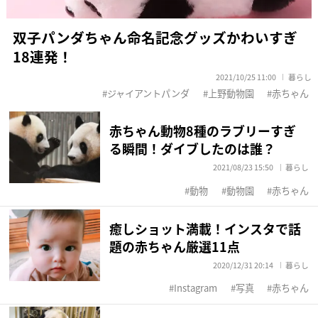
双子パンダちゃん命名記念グッズかわいすぎ
18連発！
2021/10/25 11:00
暮らし
ジャイアントパンダ
上野動物園
赤ちゃん
赤ちゃん動物8種のラブリーすぎ
る瞬間！ダイブしたのは誰？
2021/08/23 15:50
暮らし
動物
動物園
赤ちゃん
癒しショット満載！インスタで話
題の赤ちゃん厳選11点
2020/12/31 20:14
暮らし
Instagram
写真
赤ちゃん