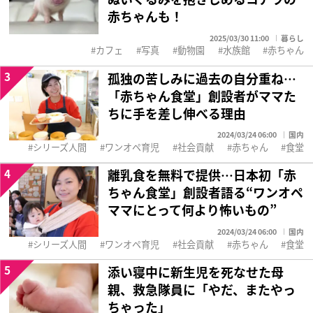
赤ちゃんも！
2025/03/30 11:00
暮らし
カフェ
写真
動物園
水族館
赤ちゃん
3
孤独の苦しみに過去の自分重ね…
「赤ちゃん食堂」創設者がママた
ちに手を差し伸べる理由
2024/03/24 06:00
国内
シリーズ人間
ワンオペ育児
社会貢献
赤ちゃん
食堂
4
離乳食を無料で提供…日本初「赤
ちゃん食堂」創設者語る“ワンオペ
ママにとって何より怖いもの”
2024/03/24 06:00
国内
シリーズ人間
ワンオペ育児
社会貢献
赤ちゃん
食堂
5
添い寝中に新生児を死なせた母
親、救急隊員に「やだ、またやっ
ちゃった」