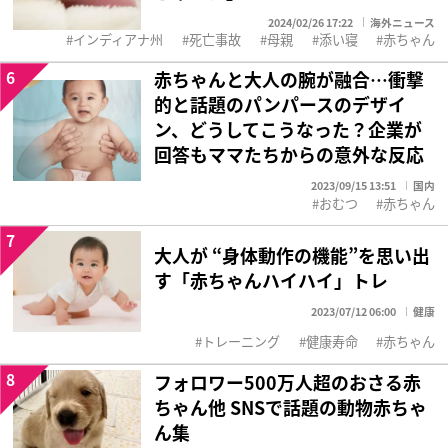
2024/02/26 17:22
海外ニュース
インディアナ州
死亡事故
母親
添い寝
赤ちゃん
6
赤ちゃんと大人の腕が融合…衝撃
的と話題のパンパースのデザイ
ン、どうしてこうなった？企業が
回答もママたちからの意外な反応
2023/09/15 13:51
国内
おむつ
赤ちゃん
7
大人が “身体動作の機能”を思い出
す「赤ちゃんハイハイ」トレ
2023/07/12 06:00
健康
トレーニング
健康寿命
赤ちゃん
8
フォロワー500万人超のおさる赤
ちゃん他 SNSで話題の動物赤ちゃ
ん集