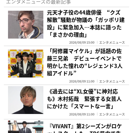
エンタメニュースの最新記事
元天才子役の44歳俳優 “クズ
解散”騒動が物議の「ガッポリ建
設」に緊急加入…本誌に語った
「まさかの理由」
2026/08/09 15:00
エンタメニュース
「阿修羅マイケル」が話題の佐
藤三兄弟 デビューイベントで
明かした憧れの“レジェンド3人
組アイドル”
2026/08/09 11:00
エンタメニュース
《過去には“XL女優”に神対応
も》木村拓哉 緊張する女芸人
にかけた「スマートな一言」
2026/08/09 11:00
エンタメニュース
『VIVANT』第2シーズンがロケ