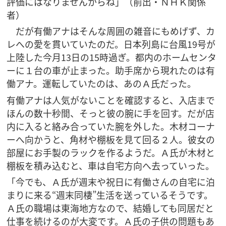
評価にはなりませんからね」（前出・ＮＨＫ関係
者）
だが有働アナはそんな周囲の雑音にもめげず、カ
レへの愛を貫いていたのだ。日本列島に台風19号が
上陸した今月13日の15時過ぎ。都内のホームセンタ
ーに１台の車が止まった。助手席から現れたのは有
働アナ。運転していたのは、あのＡ氏だった。
有働アナは人気がないことを確認すると、入店まで
ほんの数十秒間、そっと彼の腕に手を回す。だが店
内に入ると絡み合っていた腕を外した。木材コーナ
ーへ向かうと、角材や棚板を見て回る２人。彼女の
部屋にお手製のラックを作るようだ。Ａ氏が木材と
棚板を積み込むと、車は自宅方向へ去っていった。
「今でも、Ａ氏が週末や祝日に有働さんの自宅に泊
まりに来る“週末同棲”生活を送っているそうです。
Ａ氏の職場は東海地方なので、結婚しても同居だと
仕事を続けるのが大変です。Ａ氏の子供の問題もあ