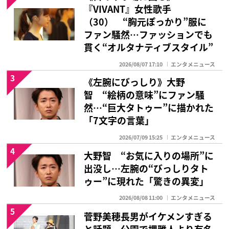
『VIVANT』女性歌手
（30） “胸元ぽっかり”服に
ファン騒然…ファッションでも
貫く“オルタナティブスタイル”
2026/08/07 17:10
エンタメニュース
3
《左腕にびっしり》大野
智 “絵柄の意味”にファン騒
然…“巨大タトゥー”に描かれた
「7文字の言葉」
2026/07/09 15:25
エンタメニュース
4
大野智 “お気に入りの場所”に
出没し…左腕の“びっしりタト
ゥー”に現れた「驚きの異変」
2026/08/08 11:00
エンタメニュース
5
菅野美穂長男がイケメンすぎる
と話題 公園で堺雅人より有名