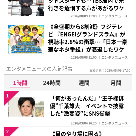
ットスタートも…TBS局内で先
行きを危惧する声があがるワケ
2026/08/09 11:00
エンタメニュース
《全盛期から8割減》フジテレ
ビ 『ENGEIグランドスラム』が
視聴率2.8％の衝撃…「日本一豪
華なネタ番組」が衰退したワケ
2026/08/08 11:00
エンタメニュース
エンタメニュースの人気記事
最終更新：2026/08/09 17:00
1時間
24時間
週間
月間
1
「何があったんだ」“王子様俳
優”千葉雄大 イベントで披露
した“激変姿”にSNS衝撃
2026/03/04 16:20
エンタメニュース
2
《目のやり場に困る》