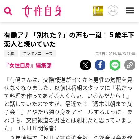
有働アナ「別れた？」の声も一蹴！５歳年下
恋人と続いていた
芸能
エンタメニュース
投稿日：2014/10/23 11:00
『女性自身』編集部
「有働さんは、交際報道が出てから男性の気配を見
せなくなりました。以前は番組スタッフに『私だっ
て料理を作ってあげる人くらい、いるんだから！』
と話していたのですが、最近では『週末は朝まで女
子会！』とやたら独り身をアピールするように。ま
わりも、交際報道の男性とは別れたと思っていまし
た」（ＮＨＫ関係者）
３年連続で『ＮＨＫ紅白歌合戦』の総合司会を務