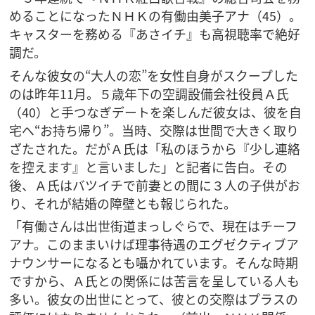
めることになったＮＨＫの有働由美子アナ（45）。
キャスターを務める『あさイチ』も高視聴率で絶好
調だ。
そんな彼女の“大人の恋”を女性自身がスクープした
のは昨年11月。５歳年下の空調設備会社役員Ａ氏
（40）と手つなぎデートを楽しんだ彼女は、彼を自
宅へ“お持ち帰り”。当時、交際は世間で大きく取り
ざたされた。だがＡ氏は「私のほうから『少し連絡
を控えます』と言いました」と記者に告白。その
後、Ａ氏はバツイチで前妻との間に３人の子供がお
り、それが結婚の障壁とも報じられた。
「有働さんは出世街道まっしぐらで、現在はチーフ
アナ。このままいけば理事待遇のエグゼクティブア
ナウンサーになるとも囁かれています。そんな時期
ですから、Ａ氏との関係には苦言を呈している人も
多い。彼女の出世にとって、彼との交際はプラスの