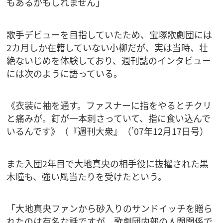
もあるかもしれません」
歌手デビューを目指していたため、宝塚歌劇団には
2カ月しか在籍していない小柳だが、実は当時、壮
絶ないじめを体験しており、週刊誌のインタビュー
には次のように語っている。
《衣装に袖を通す。ファスナーに指をやるとチクリ
と痛みが。釘が一本刺さっていて、指に食い込んで
いるんです》（『週刊大衆』（’07年12月17日号）
また入団2年目で大地真央の相手役に抜擢された黒
木瞳も、強い風当たりを受けたという。
「大地真央ファンから砂入りのサンドイッチを贈ら
れたのは有名な話ですが、歌劇団内部の人間関係で