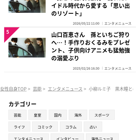
イドル時代から愛する「思い出
のリゾート」
2026/05/22 11:00
エンタメニュース
5
山口百恵さん 孫といちご狩り
へ…！手作りおくるみをプレゼ
ント、子供向けアニメも猛勉強
の溺愛ぶり
2025/02/26 16:30
エンタメニュース
女性自身TOP
>
芸能
>
エンタメニュース
>
小柳ルミ子 黒木瞳との“
カテゴリー
芸能
皇室
国内
海外
スポーツ
ライフ
コミック
コラム
占い
エンタメニュース
インタビュー
海外ニュース