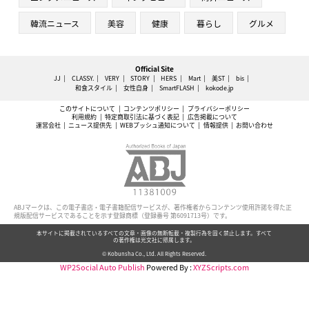
韓流ニュース
美容
健康
暮らし
グルメ
Official Site
JJ
CLASSY.
VERY
STORY
HERS
Mart
美ST
bis
和食スタイル
女性自身
SmartFLASH
kokode.jp
このサイトについて
コンテンツポリシー
プライバシーポリシー
利用規約
特定商取引法に基づく表記
広告掲載について
運営会社
ニュース提供先
WEBプッシュ通知について
情報提供
お問い合わせ
ABJマークは、この電子書店・電子書籍配信サービスが、著作権者からコンテンツ使用許諾を得た正
規版配信サービスであることを示す登録商標（登録番号 第6091713号）です。
本サイトに掲載されているすべての文章・画像の無断転載・複製行為を固く禁止します。すべて
の著作権は光文社に帰属します。
© Kobunsha Co., Ltd. All Rights Reserved.
WP2Social Auto Publish
Powered By :
XYZScripts.com