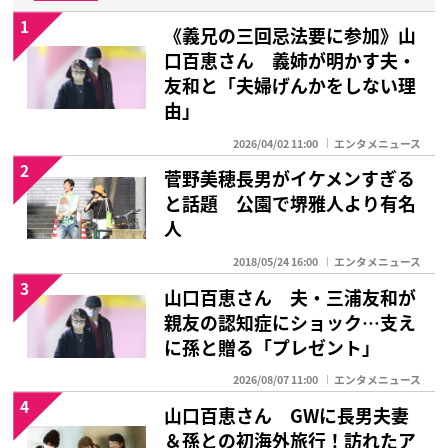
1
《義兄の三回忌法要に参加》山
口百恵さん 義姉が明かす夫・
友和と「夫婦げんかをしない理
由」
2026/04/02 11:00
エンタメニュース
2
菅野美穂長男がイケメンすぎる
と話題 公園で堺雅人より有名
人
2018/05/24 16:00
エンタメニュース
3
山口百恵さん 夫・三浦友和が
親友の認知症にショック…支え
に孫と贈る「プレゼント」
2026/08/07 11:00
エンタメニュース
4
山口百恵さん GWに長男夫妻
＆孫との初海外旅行！訪れたア