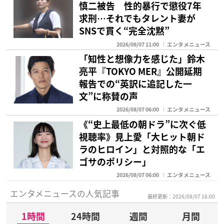
慎二被告 性的暴行で懲役7年
求刑…それでもタレント妻が
SNSで貫く“完全沈黙”
2026/08/07 11:00
エンタメニュース
「知性と想像力を感じた」鈴木
亮平『TOKYO MER』公開延期
報告での“英訳に追記した一
文”に称賛の声
2026/08/07 06:00
エンタメニュース
《“史上最低の朝ドラ”に次ぐ低
視聴率》見上愛「大ヒット朝ド
ラのヒロイン」と対照的な「エ
ゴサのポリシー」
2026/08/07 06:00
エンタメニュース
エンタメニュースの人気記事
最終更新：2026/08/07 16:00
1時間
24時間
週間
月間