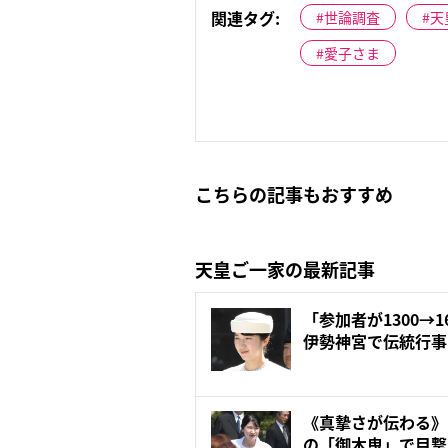
関連タグ:
世論調査
天
愛子さま
こちらの記事もおすすめ
天皇ご一家の最新記事
「参加者が1300→
伊勢神宮で伝統行事に
《真摯さが伝わる》
の「御木曳」で目撃