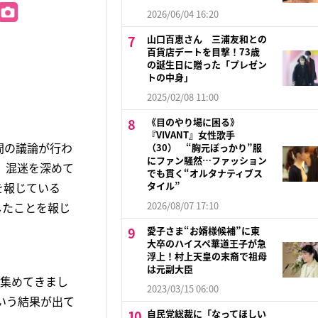
2026/06/04 16:20
山口百恵さん 三浦友和との
百貨店デートを目撃！73歳
の誕生日に贈った「プレゼン
トの中身」
2025/02/08 11:00
《目のやり場に困る》
『VIVANT』女性歌手
間の議論が行わ
（30） “胸元ぽっかり”服
にファン騒然…ファッション
、混迷を深めて
でも貫く“オルタナティブス
を報じている
タイル”
したことを報じ
2026/08/07 17:10
愛子さま“お婿様候補”に東
大卒のハイスペ華道王子が急
浮上！村上天皇の末裔で祖母
は元副大臣
を集めてきまし
2023/03/15 06:00
いう結果が出て
自民党総裁に「なってほしい