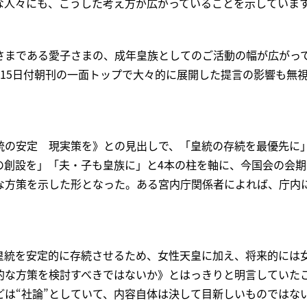
な人々にも、こうした考え方が広がっていることを示していま
さまである愛子さまの、成年皇族としてのご活動の幅が広がっ
月15日付朝刊の一面トップで大々的に展開した提言の影響も無
統の安定 現実策を》との見出しで、「皇統の存続を最優先に
の創設を」「夫・子も皇族に」と4本の柱を軸に、今国会の会
な方策を示した形となった。ある宮内庁関係者によれば、庁内
皇統を安定的に存続させるため、女性天皇に加え、将来的には
的な方策を検討すべきではないか》とはっきりと明言していた
どは“社論”としていて、内容自体は決して目新しいものではな