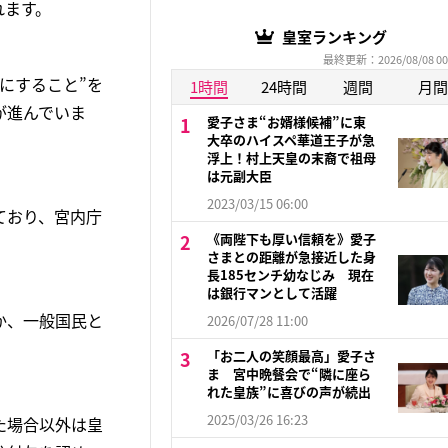
れます。
皇室ランキング
最終更新：2026/08/08 00
にすること”を
1時間
24時間
週間
月間
が進んでいま
愛子さま“お婿様候補”に東
大卒のハイスペ華道王子が急
浮上！村上天皇の末裔で祖母
は元副大臣
2023/03/15 06:00
ており、宮内庁
《両陛下も厚い信頼を》愛子
さまとの距離が急接近した身
長185センチ幼なじみ 現在
は銀行マンとして活躍
か、一般国民と
2026/07/28 11:00
「お二人の笑顔最高」愛子さ
ま 宮中晩餐会で“隣に座ら
れた皇族”に喜びの声が続出
2025/03/26 16:23
た場合以外は皇