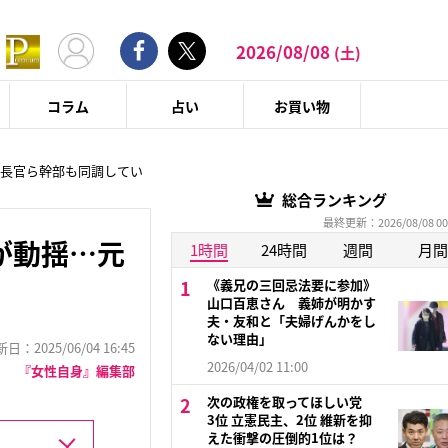
2026/08/08
(土)
コラム
占い
お買い物
庁長官ら幹部も同調してい
総合ランキング
最終更新：2026/08/08 00
が動揺…元
1時間
24時間
週間
月間
《義兄の三回忌法要に参加》
山口百恵さん 義姉が明かす
夫・友和と「夫婦げんかをし
ない理由」
：2025/06/04 16:45
2026/04/02 11:00
『女性自身』編集部
次の政権を取ってほしい党
3位 立憲民主、2位 維新を抑
えた衝撃の圧倒的1位は？