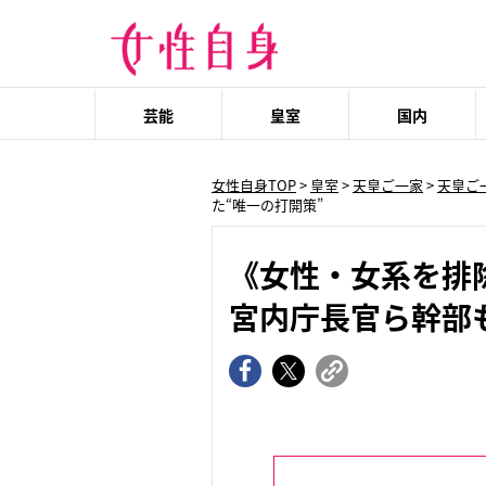
芸能
皇室
国内
女性自身TOP
>
皇室
>
天皇ご一家
>
天皇ご
た“唯一の打開策”
《女性・女系を排
宮内庁長官ら幹部