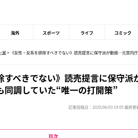
海外
スポーツ
ライフ
コミック
一家
> 《女性・女系を排除すべきでない》読売提言に保守派が動揺…元宮内
除すべきでない》読売提言に保守派
も同調していた“唯一の打開策”
記事投稿日：2025/06/03 19:05 最終更新日
目次