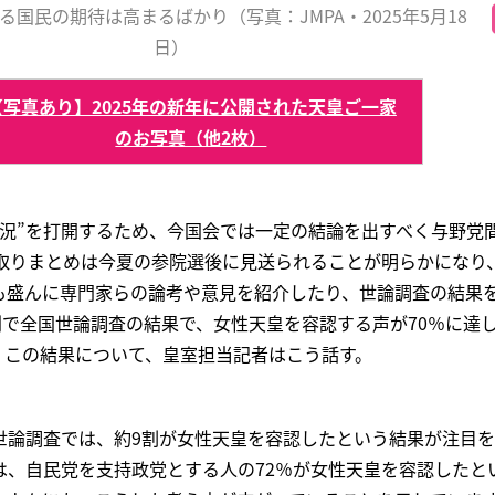
国民の期待は高まるばかり（写真：JMPA・2025年5月18
日）
【写真あり】2025年の新年に公開された天皇ご一家
のお写真（他2枚）
状況”を打開するため、今国会では一定の結論を出すべく与野党
の取りまとめは今夏の参院選後に見送られることが明らかになり
も盛んに専門家らの論考や意見を紹介したり、世論調査の結果
刊で全国世論調査の結果で、女性天皇を容認する声が70％に達
）。この結果について、皇室担当記者はこう話す。
世論調査では、約9割が女性天皇を容認したという結果が注目
は、自民党を支持政党とする人の72％が女性天皇を容認したと