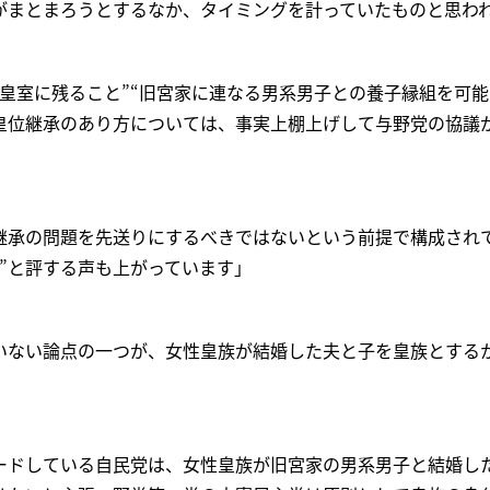
がまとまろうとするなか、タイミングを計っていたものと思わ
皇室に残ること”“旧宮家に連なる男系男子との養子縁組を可能
皇位継承のあり方については、事実上棚上げして与野党の協議
継承の問題を先送りにするべきではないという前提で構成され
”と評する声も上がっています」
いない論点の一つが、女性皇族が結婚した夫と子を皇族とする
ードしている自民党は、女性皇族が旧宮家の男系男子と結婚し