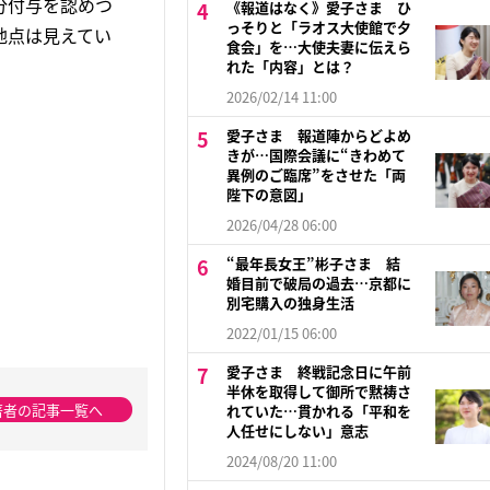
分付与を認めつ
《報道はなく》愛子さま ひ
っそりと「ラオス大使館で夕
地点は見えてい
食会」を…大使夫妻に伝えら
れた「内容」とは？
2026/02/14 11:00
愛子さま 報道陣からどよめ
きが…国際会議に“きわめて
異例のご臨席”をさせた「両
陛下の意図」
2026/04/28 06:00
“最年長女王”彬子さま 結
婚目前で破局の過去…京都に
別宅購入の独身生活
2022/01/15 06:00
愛子さま 終戦記念日に午前
半休を取得して御所で黙祷さ
著者の記事一覧へ
れていた…貫かれる「平和を
人任せにしない」意志
2024/08/20 11:00