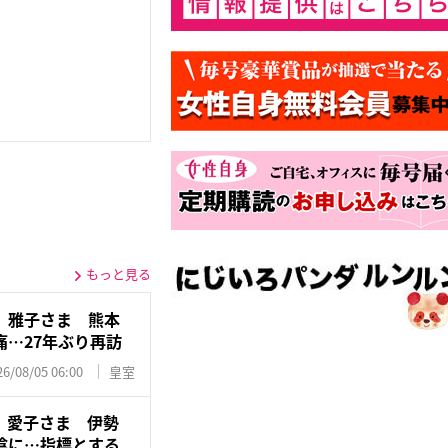
もっと見る
》雅子さま 熊本
…27年ぶり再訪
26/08/05 06:00
皇室
》愛子さま 伊勢
陰に…指標とする