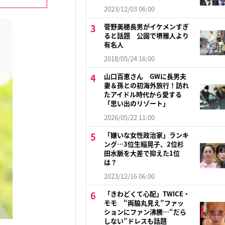
2023/12/03 06:00
菅野美穂長男がイケメンすぎ
ると話題 公園で堺雅人より
有名人
2018/05/24 16:00
山口百恵さん GWに長男夫
妻＆孫との初海外旅行！訪れ
たアイドル時代から愛する
「思い出のリゾート」
2026/05/22 11:00
「嫌いな女性政治家」ランキ
ング…3位生稲晃子、2位杉
田水脈を大差で抑えた1位
は？
2023/12/16 06:00
「きわどくて心配」TWICE・
モモ “両脇丸見え”ファッ
ションにファン沸騰…“だら
しない”ドレスも話題