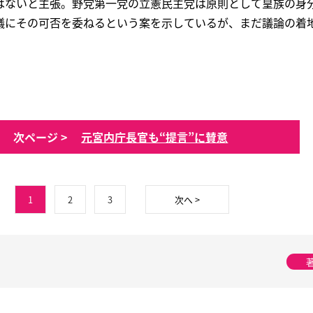
はないと主張。野党第一党の立憲民主党は原則として皇族の身
議にその可否を委ねるという案を示しているが、まだ議論の着
次ページ >
元宮内庁長官も“提言”に賛意
1
2
3
次へ >