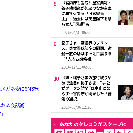
《宮内庁も警戒》皇室典範・
養子縁組案が加速のなか皇室
に再接近する「旧宮家当
主」、過去には天皇陛下を怒
らせた“因縁”も
2026/04/01 06:00
愛子さま 華道界のプリン
ス、東大野球部卒の同期、造
船一族の幼馴染…注目高まる
「3人のお婿候補」
2024/12/11 06:00
《妹・瑶子さまの旅行取りや
めで注目》彬子さま “非公
メガネ姿にSNS歓
式ブータン訪問”は中止にな
らず…宮内庁が明かした「苦
渋の選択」
ふれる会話術
2026/08/06 12:20
言」