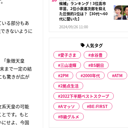
す。
候補」ランキング！3位高市
早苗、2位小泉進次郎を抑え
た圧倒的1位は？【30代〜60
代に聞いた】
ている部分もあ
2024/09/26 11:00
視できないように
人気タグ
愛子さま
水谷豊
」「象徴天皇
三山凌輝
BS朝日
期末まで一定の結
2PM
2000年代
ATM
にも驚きが広が
2拠点生活
2022下半期ベストスクープ
女系天皇の可能
Aマッソ
BE:FIRST
ことです。もと
B級グルメ
いにせよ、今国