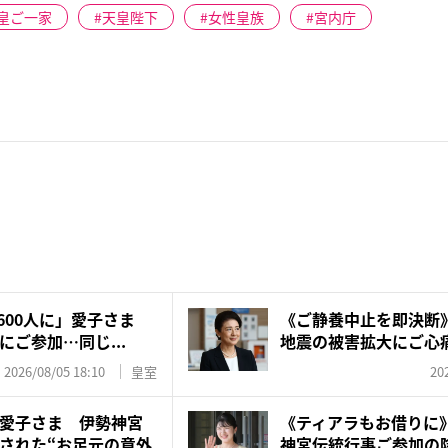
皇ご一家
天皇陛下
女性皇族
宮内庁
1600人に」愛子さま
《ご静養中止を即決断
ご参加…同じ...
地震の被害拡大にご心痛
で...
2026/08/05 18:10
皇室
20
愛子さま 伊勢神宮
《ティアラもお借りに
された“お足元の意外
神宮伝統行事ご参加の