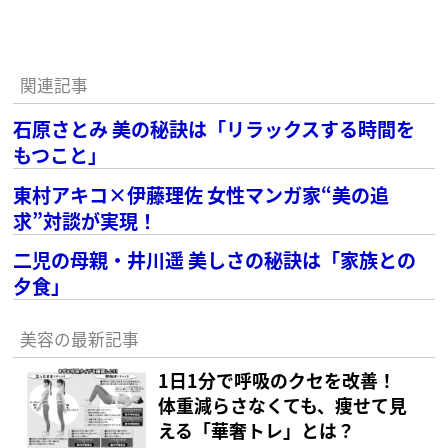
関連記事
石原さとみ 美の秘訣は「リラックスする時間を
もつこと」
東村アキコ×伊藤理佐 女性マンガ家“美の追
求”対談が実現！
二児の母親・井川遥 美しさの秘訣は「家族との
夕食」
美容の最新記事
1日1分で呼吸のクセを改善！
体重減らさなくても、痩せて見
える「華奢トレ」とは？