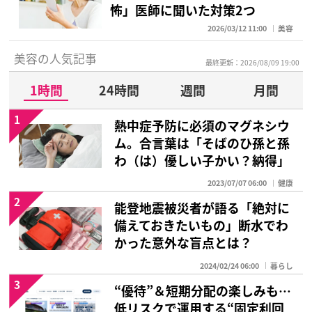
怖」医師に聞いた対策2つ
2026/03/12 11:00
美容
美容の人気記事
最終更新：2026/08/09 19:00
1時間
24時間
週間
月間
1
熱中症予防に必須のマグネシウ
ム。合言葉は「そばのひ孫と孫
わ（は）優しい子かい？納得」
2023/07/07 06:00
健康
2
能登地震被災者が語る「絶対に
備えておきたいもの」断水でわ
かった意外な盲点とは？
2024/02/24 06:00
暮らし
3
“優待”＆短期分配の楽しみも…
低リスクで運用する“固定利回