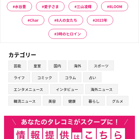
水谷豊
愛子さま
三山凌輝
8LOOM
Char
8人の女たち
2023年
3時のヒロイン
カテゴリー
芸能
皇室
国内
海外
スポーツ
ライフ
コミック
コラム
占い
エンタメニュース
インタビュー
海外ニュース
韓流ニュース
美容
健康
暮らし
グルメ