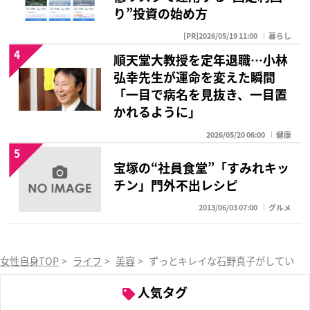
り”投資の始め方
[PR]2026/05/19 11:00
暮らし
4
順天堂大教授を定年退職…小林
弘幸先生が運命を変えた瞬間
「一目で病名を見抜き、一目置
かれるように」
2026/05/20 06:00
健康
5
宝塚の“社員食堂”「すみれキッ
チン」門外不出レシピ
2013/06/03 07:00
グルメ
女性自身TOP
>
ライフ
>
美容
>
ずっとキレイな石野真子がしている
人気タグ