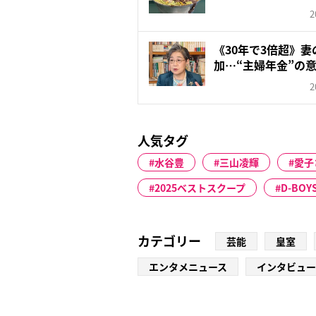
な...
2
《30年で3倍超》
加…“主婦年金”の意
2
人気タグ
水谷豊
三山凌輝
愛子
2025ベストスクープ
D-BOY
カテゴリー
芸能
皇室
エンタメニュース
インタビュー