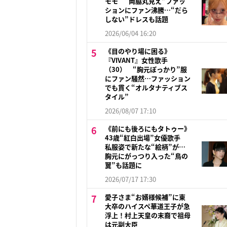
モモ “両脇丸見え”ファッ
ションにファン沸騰…“だら
しない”ドレスも話題
2026/06/04 16:20
《目のやり場に困る》
『VIVANT』女性歌手
（30） “胸元ぽっかり”服
にファン騒然…ファッション
でも貫く“オルタナティブス
タイル”
2026/08/07 17:10
《前にも後ろにもタトゥー》
43歳“紅白出場”女優歌手
私服姿で新たな“絵柄”が…
胸元にがっつり入った“鳥の
翼”も話題に
2026/07/17 17:30
愛子さま“お婿様候補”に東
大卒のハイスペ華道王子が急
浮上！村上天皇の末裔で祖母
は元副大臣