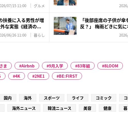
今...
026/07/15 11:00
グルメ
2026
妻の扶養に入る男性が増
「後部座席の子供が傘
外な実態《経済の...
反？」 梅雨どきに気
ル、警察...
026/06/26 11:00
暮らし
2026
さま
Airbnb
9月入学
83年組
8LOOM
S
4K
2NE1
BE:FIRST
国内
海外
スポーツ
ライフ
コミック
コ
海外ニュース
韓流ニュース
美容
健康
暮