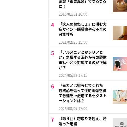
家製「重曹風呂」でつるつる
に！
2018/01/31 16:00
「大人のおねしょ」に潜む大
病サイン…脳腫瘍や心不全の
可能性も
2021/02/25 15:50
「アルメニアとかシリアと
か」急増する海外からの詐欺
電話…どう対応するのが正解
か？
2024/05/29 17:15
「元カノは撮らせてくれた」
対抗心を煽って性的画像を得
て脅迫を…激増するセクスト
ーションとは？
2026/08/07 17:00
（第４回）跡取りを迎え、若
返った老舗