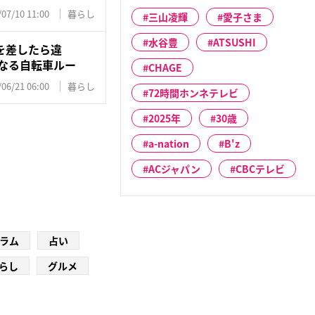
/07/10 11:00
暮らし
三山凌輝
愛子さま
水谷豊
ATSUSHI
を差したら違
になる自転車ルー
CHAGE
/06/21 06:00
暮らし
72時間ホンネテレビ
2025年
30歳
a-nation
B'z
ACジャパン
CBCテレビ
ラム
占い
らし
グルメ