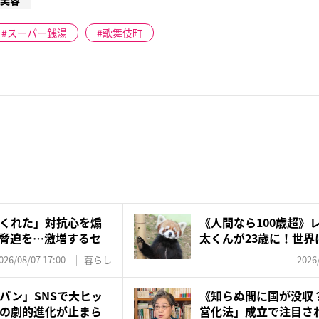
美容
スーパー銭湯
歌舞伎町
くれた」対抗心を煽
《人間なら100歳超》
脅迫を…激増するセ
太くんが23歳に！世界に
026/08/07 17:00
暮らし
2026
パン」SNSで大ヒッ
《知らぬ間に国が没収
の劇的進化が止まら
営化法」成立で注目され