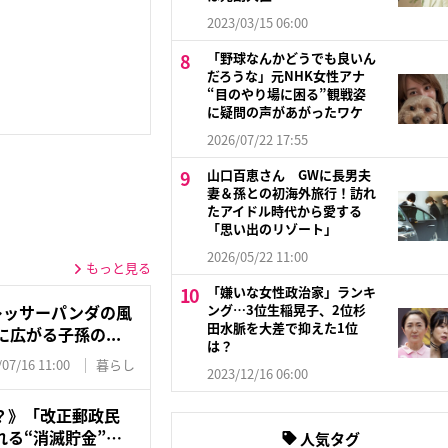
2023/03/15 06:00
「野球なんかどうでも良いん
だろうな」元NHK女性アナ
“目のやり場に困る”観戦姿
に疑問の声があがったワケ
2026/07/22 17:55
山口百恵さん GWに長男夫
妻＆孫との初海外旅行！訪れ
たアイドル時代から愛する
「思い出のリゾート」
2026/05/22 11:00
もっと見る
「嫌いな女性政治家」ランキ
ング…3位生稲晃子、2位杉
レッサーパンダの風
田水脈を大差で抑えた1位
広がる子孫の...
は？
/07/16 11:00
暮らし
2023/12/16 06:00
？》「改正郵政民
る“消滅貯金”…
人気タグ