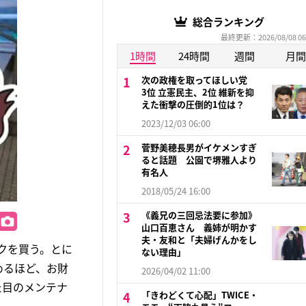
総合ランキング
最終更新：2026/08/08 06
1時間
24時間
週間
月間
次の政権を取ってほしい党
3位 立憲民主、2位 維新を抑
えた衝撃の圧倒的1位は？
2023/12/03 06:00
菅野美穂長男がイケメンすぎ
ると話題 公園で堺雅人より
有名人
2018/05/24 16:00
《義兄の三回忌法要に参加》
山口百恵さん 義姉が明かす
夫・友和と「夫婦げんかをし
クを買う。とに
ない理由」
めるほど、お財
2026/04/02 11:00
た目のメンテナ
「きわどくて心配」TWICE・