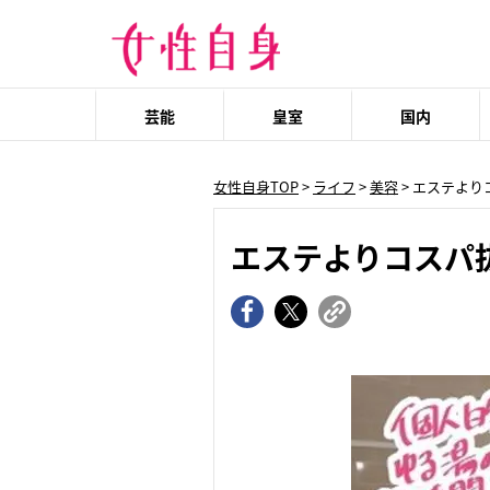
芸能
皇室
国内
女性自身TOP
>
ライフ
>
美容
> エステよ
エステよりコスパ