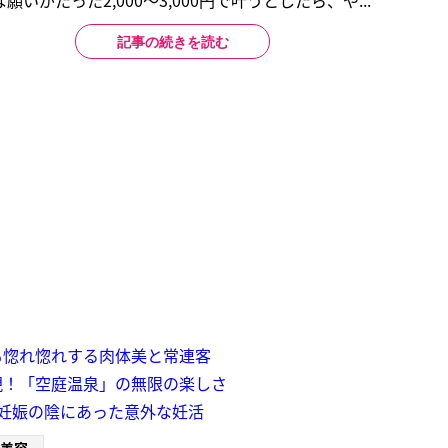
がたった2,000～3,000円で叶うとしたら、や...
記事の続きを読む
も惚れ惚れする肉体美と常連客
現！「空庭温泉」の無限の楽しさ
妊娠の陰にあった意外な妊活