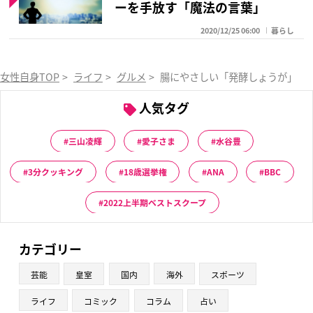
ーを手放す「魔法の言葉」
2020/12/25 06:00
暮らし
女性自身TOP
>
ライフ
>
グルメ
>
腸にやさしい「発酵しょうが」は
人気タグ
三山凌輝
愛子さま
水谷豊
3分クッキング
18歳選挙権
ANA
BBC
2022上半期ベストスクープ
カテゴリー
芸能
皇室
国内
海外
スポーツ
ライフ
コミック
コラム
占い