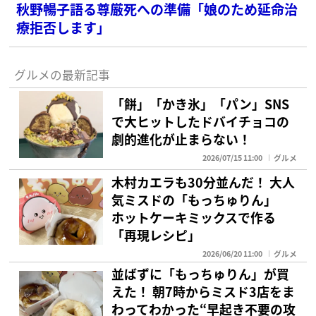
秋野暢子語る尊厳死への準備「娘のため延命治
療拒否します」
グルメの最新記事
「餅」「かき氷」「パン」SNS
で大ヒットしたドバイチョコの
劇的進化が止まらない！
2026/07/15 11:00
グルメ
木村カエラも30分並んだ！ 大人
気ミスドの「もっちゅりん」
ホットケーキミックスで作る
「再現レシピ」
2026/06/20 11:00
グルメ
並ばずに「もっちゅりん」が買
えた！ 朝7時からミスド3店をま
わってわかった“早起き不要の攻