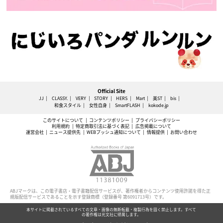
Official Site
JJ
CLASSY.
VERY
STORY
HERS
Mart
美ST
bis
和食スタイル
女性自身
SmartFLASH
kokode.jp
このサイトについて
コンテンツポリシー
プライバシーポリシー
利用規約
特定商取引法に基づく表記
広告掲載について
運営会社
ニュース提供先
WEBプッシュ通知について
情報提供
お問い合わせ
ABJマークは、この電子書店・電子書籍配信サービスが、著作権者からコンテンツ使用許諾を得た正
規版配信サービスであることを示す登録商標（登録番号 第6091713号）です。
本サイトに掲載されているすべての文章・画像の無断転載・複製行為を固く禁止します。すべて
の著作権は光文社に帰属します。