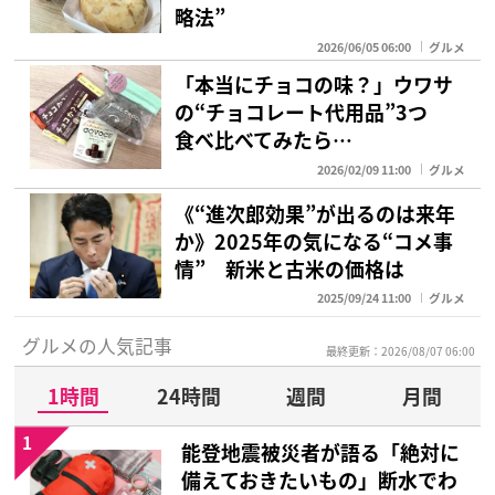
略法”
2026/06/05 06:00
グルメ
「本当にチョコの味？」ウワサ
の“チョコレート代用品”3つ
食べ比べてみたら…
2026/02/09 11:00
グルメ
《“進次郎効果”が出るのは来年
か》2025年の気になる“コメ事
情” 新米と古米の価格は
2025/09/24 11:00
グルメ
グルメの人気記事
最終更新：2026/08/07 06:00
1時間
24時間
週間
月間
1
能登地震被災者が語る「絶対に
備えておきたいもの」断水でわ