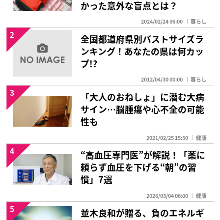
かった意外な盲点とは？
2024/02/24 06:00
暮らし
2
全国都道府県別バストサイズラ
ンキング！あなたの県は何カッ
プ!?
2012/04/30 00:00
暮らし
3
「大人のおねしょ」に潜む大病
サイン…脳腫瘍や心不全の可能
性も
2021/02/25 15:50
健康
4
“高血圧専門医”が解説！「薬に
頼らず血圧を下げる“朝”の習
慣」7選
2026/03/04 06:00
健康
5
並木良和が贈る、負のエネルギ