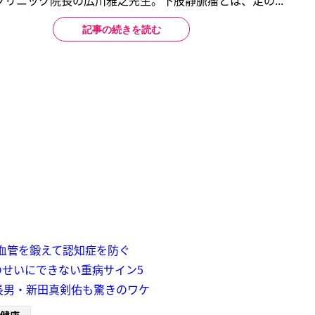
リニック院長の広川雅之先生。下肢静脈瘤とは、足の...
記事の続きを読む
血管を鍛えて認知症を防ぐ
せいにできない重病サイン5
長男・新田真剣佑も驚きのワケ