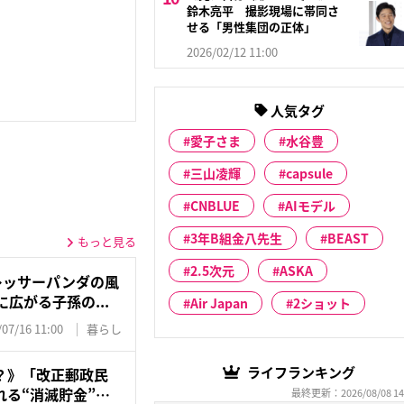
鈴木亮平 撮影現場に帯同さ
せる「男性集団の正体」
2026/02/12 11:00
人気タグ
愛子さま
水谷豊
三山凌輝
capsule
CNBLUE
AIモデル
3年B組金八先生
BEAST
もっと見る
2.5次元
ASKA
レッサーパンダの風
広がる子孫の...
Air Japan
2ショット
/07/16 11:00
暮らし
ライフランキング
？》「改正郵政民
る“消滅貯金”…
最終更新：2026/08/08 14