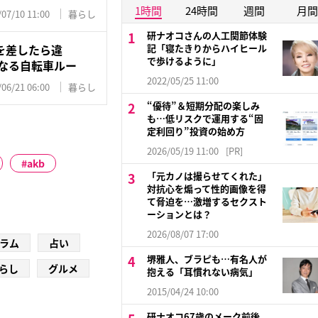
1時間
24時間
週間
月間
/07/10 11:00
暮らし
研ナオコさんの人工関節体験
を差したら違
記「寝たきりからハイヒール
で歩けるように」
になる自転車ルー
2022/05/25 11:00
/06/21 06:00
暮らし
“優待”＆短期分配の楽しみ
も…低リスクで運用する“固
定利回り”投資の始め方
2026/05/19 11:00
[PR]
akb
「元カノは撮らせてくれた」
対抗心を煽って性的画像を得
て脅迫を…激増するセクスト
ーションとは？
2026/08/07 17:00
ラム
占い
堺雅人、ブラピも…有名人が
らし
グルメ
抱える「耳慣れない病気」
2015/04/24 10:00
研ナオコ67歳のメーク前後