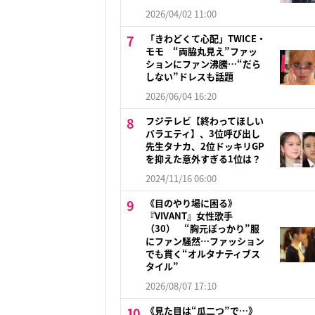
2026/04/02 11:00
「きわどくて心配」TWICE・
モモ “両脇丸見え”ファッ
ションにファン沸騰…“だら
しない”ドレスも話題
2026/06/04 16:20
フジテレビ【終わってほしい
バラエティ】、3位呼び出し
先生タナカ、2位ドッキリGP
を抑えた意外すぎる1位は？
2024/11/16 06:00
《目のやり場に困る》
『VIVANT』女性歌手
（30） “胸元ぽっかり”服
にファン騒然…ファッション
でも貫く“オルタナティブス
タイル”
2026/08/07 17:10
《見た目は“瓜二つ”で…》