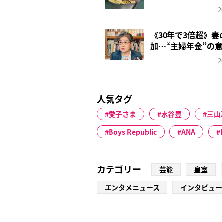
な...
2
《30年で3倍超》
加…“主婦年金”の意
2
人気タグ
愛子さま
水谷豊
三山
Boys Republic
ANA
カテゴリー
芸能
皇室
エンタメニュース
インタビュー