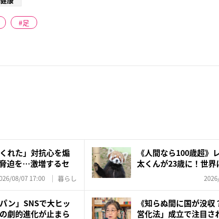
健康
足
くれた」対抗心を煽
《人間なら100歳超》
脅迫を…激増するセ
太くんが23歳に！世界に
026/08/07 17:00
暮らし
2026
パン」SNSで大ヒッ
《知らぬ間に国が没収
の劇的進化が止まら
営化法」成立で注目され