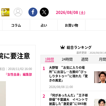
2026/08/08
(土)
コラム
占い
お買い物
総合ランキング
最終更新：2026/08/08 14
院に要注意
1時間
24時間
週間
月間
大野智 “お気に入りの場
：2018/11/02 16:00
所”に出没し…左腕の“びっ
『女性自身』編集部
しりタトゥー”に現れた「驚
きの異変」
2026/08/08 11:00
「何があったんだ」“王子様
俳優”千葉雄大 イベントで
披露した“激変姿”にSNS衝