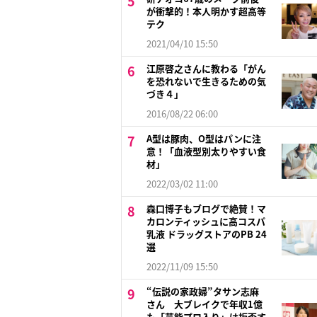
が衝撃的！本人明かす超高等
テク
2021/04/10 15:50
江原啓之さんに教わる「がん
を恐れないで生きるための気
づき４」
2016/08/22 06:00
A型は豚肉、O型はパンに注
意！「血液型別太りやすい食
材」
2022/03/02 11:00
森口博子もブログで絶賛！マ
カロンティッシュに高コスパ
乳液 ドラッグストアのPB 24
選
2022/11/09 15:50
“伝説の家政婦”タサン志麻
さん 大ブレイクで年収1億
も「芸能プロ入り」は拒否す