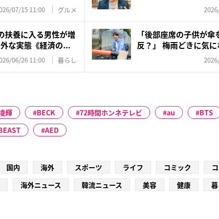
今...
026/07/15 11:00
グルメ
2026
妻の扶養に入る男性が増
「後部座席の子供が傘
外な実態《経済の...
反？」 梅雨どきに気
ル、警察...
026/06/26 11:00
暮らし
2026
凌輝
BECK
72時間ホンネテレビ
au
BTS
BEAST
AED
国内
海外
スポーツ
ライフ
コミック
コ
海外ニュース
韓流ニュース
美容
健康
暮