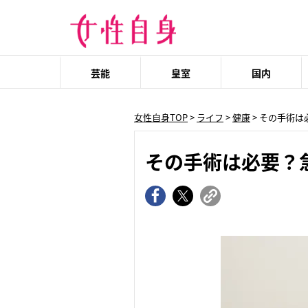
芸能
皇室
国内
女性自身TOP
>
ライフ
>
健康
> その手術
その手術は必要？