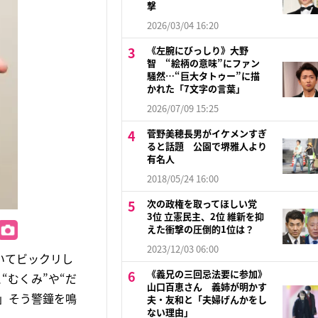
撃
2026/03/04 16:20
《左腕にびっしり》大野
智 “絵柄の意味”にファン
騒然…“巨大タトゥー”に描
かれた「7文字の言葉」
2026/07/09 15:25
菅野美穂長男がイケメンすぎ
ると話題 公園で堺雅人より
有名人
2018/05/24 16:00
次の政権を取ってほしい党
3位 立憲民主、2位 維新を抑
えた衝撃の圧倒的1位は？
2023/12/03 06:00
いてビックリし
《義兄の三回忌法要に参加》
むくみ”や“だ
山口百恵さん 義姉が明かす
」そう警鐘を鳴
夫・友和と「夫婦げんかをし
ない理由」