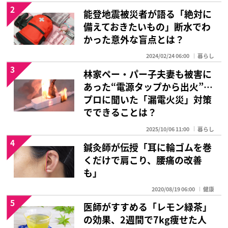
2
能登地震被災者が語る「絶対に
備えておきたいもの」断水でわ
かった意外な盲点とは？
2024/02/24 06:00
暮らし
3
林家ペー・パー子夫妻も被害に
あった“電源タップから出火”…
プロに聞いた「漏電火災」対策
でできることは？
2025/10/06 11:00
暮らし
4
鍼灸師が伝授「耳に輪ゴムを巻
くだけで肩こり、腰痛の改善
も」
2020/08/19 06:00
健康
5
医師がすすめる「レモン緑茶」
の効果、2週間で7kg痩せた人