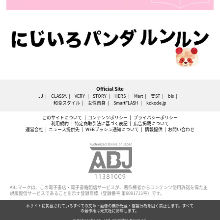
Official Site
JJ
CLASSY.
VERY
STORY
HERS
Mart
美ST
bis
和食スタイル
女性自身
SmartFLASH
kokode.jp
このサイトについて
コンテンツポリシー
プライバシーポリシー
利用規約
特定商取引法に基づく表記
広告掲載について
運営会社
ニュース提供先
WEBプッシュ通知について
情報提供
お問い合わせ
ABJマークは、この電子書店・電子書籍配信サービスが、著作権者からコンテンツ使用許諾を得た正
規版配信サービスであることを示す登録商標（登録番号 第6091713号）です。
本サイトに掲載されているすべての文章・画像の無断転載・複製行為を固く禁止します。すべて
の著作権は光文社に帰属します。