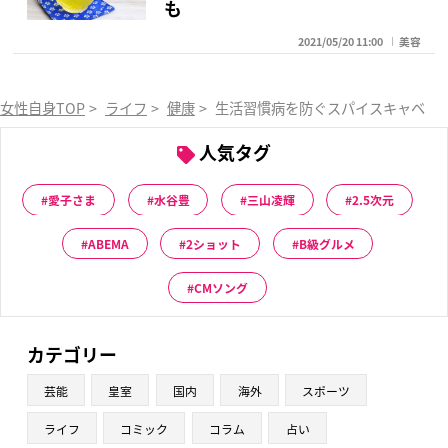
も
2021/05/20 11:00
美容
女性自身TOP
>
ライフ
>
健康
>
生活習慣病を防ぐスパイスキャベツ
人気タグ
愛子さま
水谷豊
三山凌輝
2.5次元
ABEMA
2ショット
B級グルメ
CMソング
カテゴリー
芸能
皇室
国内
海外
スポーツ
ライフ
コミック
コラム
占い