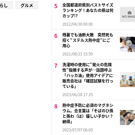
全国都道府県別バストサイズ
らし
グルメ
ランキング！あなたの県は何
カップ!?
2012/04/30 00:00
残暑でも油断大敵 突然死も
招く“ステルス熱中症”にご
用心
2021/08/21 15:50
洗濯時の使用に“発火の危険
性”指摘する声が…話題呼ぶ
「ハッカ油」使用アイデアに
販売会社は「確認試験を行っ
ている」
2023/06/28 17:25
熱中症予防に必須のマグネシ
ウム。合言葉は「そばのひ孫
と孫わ（は）優しい子かい？
納得」
2023/07/07 06:00