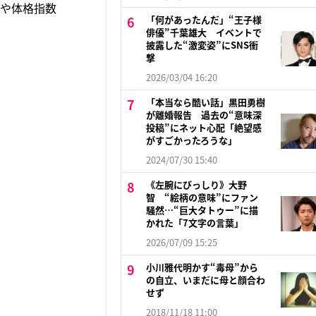
重や体格指数
「何があったんだ」“王子様
俳優”千葉雄大 イベントで
披露した“激変姿”にSNS衝
撃
2026/03/04 16:20
「本当なら酷い話」黒田勇樹
が離婚報告 過去の“意味深
投稿”にネット心配「絶望感
がすごかったろうな」
2024/07/30 15:40
《左腕にびっしり》大野
智 “絵柄の意味”にファン
騒然…“巨大タトゥー”に描
かれた「7文字の言葉」
2026/07/09 15:25
小川雅代明かす“毒母”から
の自立、いまだに母と顔合わ
せず
2018/11/18 11:00