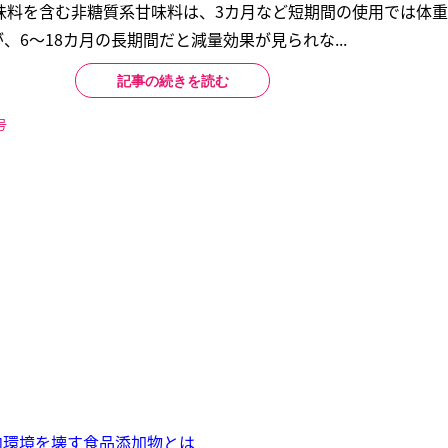
味料を含む非糖質系甘味料は、3カ月など短期間の使用では体
、6〜18カ月の長期間だと減量効果が見られな...
記事の続きを読む
号
内環境を壊す食品添加物とは