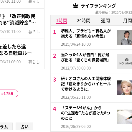
/07/16 11:00
暮らし
ライフランキング
最終更新：2026/08/09 22
？》「改正郵政民
1時間
24時間
週間
月間
る“消滅貯金”…
堺雅人、ブラピも…有名人が
/07/10 11:00
暮らし
抱える「耳慣れない病気」
2015/04/24 10:00
を差したら違
になる自転車ルー
当たった4人が告白！億が飛
び出る「宝くじの保管場所」
/06/21 06:00
暮らし
2012/07/30 00:00
研ナオコさんの人工関節体験
記「寝たきりからハイヒール
で歩けるように」
175R
2022/05/25 11:00
「ステージ4がん」から
の“生還者”たちが続けた8つ
のこと
ラム
占い
2016/06/29 06:00