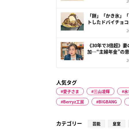
2
「餅」「かき氷」「
トしたドバイチョコ
な...
2
《30年で3倍超》
加…“主婦年金”の意
2
人気タグ
愛子さま
三山凌輝
水
Berryz工房
BIGBANG
カテゴリー
芸能
皇室