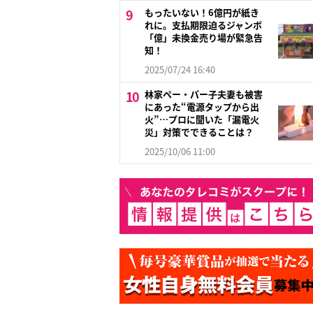
もったいない！6億円が紙き
れに。支払期限迫るジャンボ
「億」未換金売り場が緊急告
知！
2025/07/24 16:40
林家ペー・パー子夫妻も被害
にあった“電源タップから出
火”…プロに聞いた「漏電火
災」対策でできることは？
2025/10/06 11:00