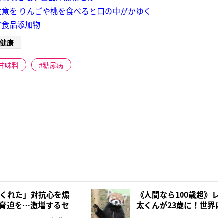
意を りんごや桃を食べると口の中がかゆく
す食品添加物
健康
甘味料
糖尿病
くれた」対抗心を煽
《人間なら100歳超》
脅迫を…激増するセ
太くんが23歳に！世界に