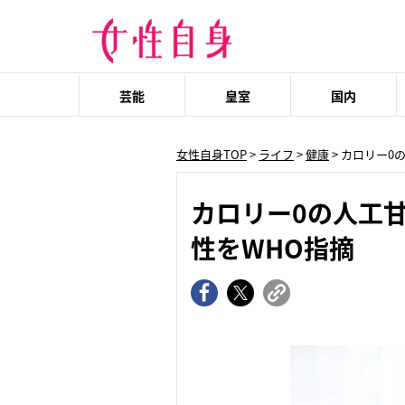
芸能
皇室
国内
女性自身TOP
>
ライフ
>
健康
> カロリー
カロリー0の人工
性をWHO指摘