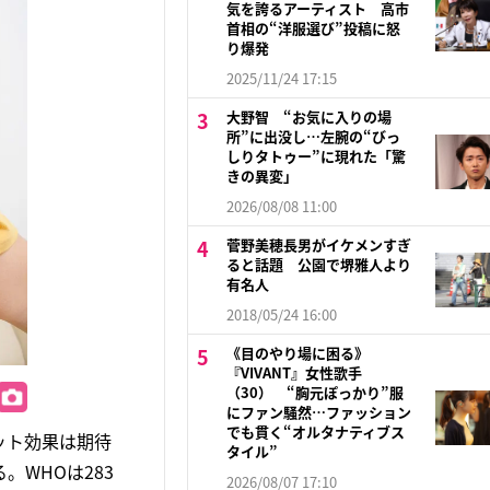
気を誇るアーティスト 高市
首相の“洋服選び”投稿に怒
り爆発
2025/11/24 17:15
大野智 “お気に入りの場
所”に出没し…左腕の“びっ
しりタトゥー”に現れた「驚
きの異変」
2026/08/08 11:00
菅野美穂長男がイケメンすぎ
ると話題 公園で堺雅人より
有名人
2018/05/24 16:00
《目のやり場に困る》
『VIVANT』女性歌手
（30） “胸元ぽっかり”服
にファン騒然…ファッション
でも貫く“オルタナティブス
ット効果は期待
タイル”
。WHOは283
2026/08/07 17:10