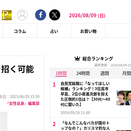
2026/08/09
(日)
コラム
占い
お買い物
総合ランキング
最終更新：2026/08/09 22
を招く可能
1時間
24時間
週間
月間
自民党総裁に「なってほしい
候補」ランキング！3位高市
早苗、2位小泉進次郎を抑え
：2023/06/29 15:50
た圧倒的1位は？【30代〜60
『女性自身』編集部
代に聞いた】
2024/09/26 11:00
「なんでこんなバカが国のト
ップなの？」カリスマ的な人