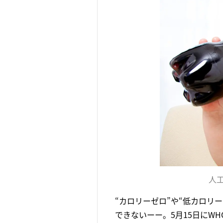
人
“カロリーゼロ”や“低カロリ
できないーー。5月15日にW