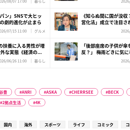
026/08/07 17:00
暮らし
2026
パン」SNSで大ヒッ
《知らぬ間に国が没収
の劇的進化が止まら
営化法」成立で注目され
今...
026/07/15 11:00
グルメ
2026
妻の扶養に入る男性が増
「後部座席の子供が傘
外な実態《経済の...
反？」 梅雨どきに気
ル、警察...
026/06/26 11:00
暮らし
2026
谷豊
ANRI
ASKA
CHERRSEE
BECK
2拠点生活
4K
国内
海外
スポーツ
ライフ
コミック
コ