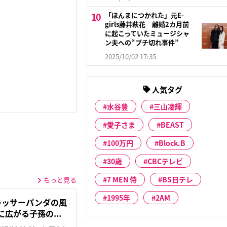
「ほんまにつかれた」元E-
girls藤井萩花 離婚2カ月前
に起こっていたミュージシャ
ン夫への“ブチ切れ事件”
2025/10/02 17:35
人気タグ
水谷豊
三山凌輝
愛子さま
BEAST
100万円
Block.B
30歳
CBCテレビ
7 MEN 侍
BS日テレ
もっと見る
1995年
2AM
レッサーパンダの風
広がる子孫の...