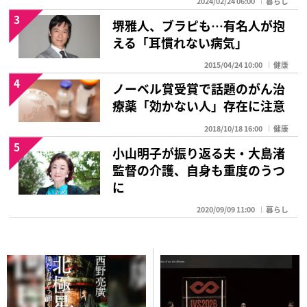
2024/02/24 06:00
暮らし
3
堺雅人、ブラピも…有名人が抱
える「耳慣れない病気」
2015/04/24 10:00
健康
4
ノーベル賞受賞で話題のがん治
療薬「効かない人」存在に注意
2018/10/18 16:00
健康
5
小山明子が振り返る夫・大島渚
監督の介護、自身も重度のうつ
に
2020/09/09 11:00
暮らし