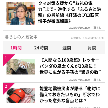
クマ対策支援から“お礼の電
力”まで…進化する「ふるさと納
税」の最前線《経済のプロ荻原
博子が徹底解説》
2026/06/19 11:00
暮らし
暮らしの人気記事
最終更新：2026/08/06 10:00
1時間
24時間
週間
月間
1
《人間なら100歳超》レッサー
パンダの風太くんが23歳に！
世界に広がる子孫の“驚きの数”
2026/07/16 11:00
暮らし
2
能登地震被災者が語る「絶対に
備えておきたいもの」断水でわ
かった意外な盲点とは？