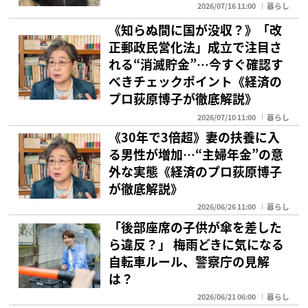
2026/07/16 11:00
暮らし
《知らぬ間に国が没収？》「改
正郵政民営化法」成立で注目さ
れる“消滅貯金”…今すぐ確認す
べきチェックポイント《経済の
プロ荻原博子が徹底解説》
2026/07/10 11:00
暮らし
《30年で3倍超》妻の扶養に入
る男性が増加…“主婦年金”の意
外な実態《経済のプロ荻原博子
が徹底解説》
2026/06/26 11:00
暮らし
「後部座席の子供が傘を差した
ら違反？」 梅雨どきに気になる
自転車ルール、警察庁の見解
は？
2026/06/21 06:00
暮らし