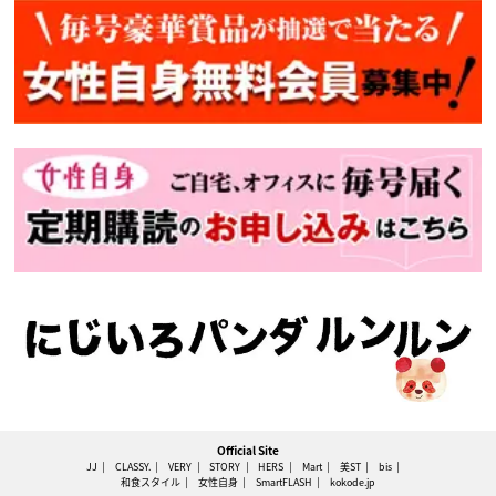
Official Site
JJ
CLASSY.
VERY
STORY
HERS
Mart
美ST
bis
和食スタイル
女性自身
SmartFLASH
kokode.jp