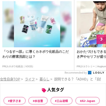
「つるすべ肌」に導くカネボウ化粧品のこだ
おかたづけもできる
わりの酵素洗顔とは？
き声やセリフが盛り
PR(カネボウ化粧品｜VOCE)
PR(タカラトミー｜Hugkum
Recommended by
女性自身TOP
>
ライフ
>
暮らし
>
説明できる？「ADHD」と「自閉
人気タグ
愛子さま
水谷豊
三山凌輝
Air Japan