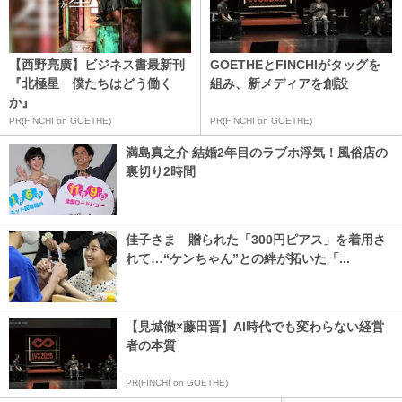
【西野亮廣】ビジネス書最新刊
GOETHEとFINCHIがタッグを
『北極星 僕たちはどう働く
組み、新メディアを創設
か』
PR(FINCHI on GOETHE)
PR(FINCHI on GOETHE)
満島真之介 結婚2年目のラブホ浮気！風俗店の
裏切り2時間
佳子さま 贈られた「300円ピアス」を着用さ
れて…“ケンちゃん”との絆が拓いた「...
【見城徹×藤田晋】AI時代でも変わらない経営
者の本質
PR(FINCHI on GOETHE)