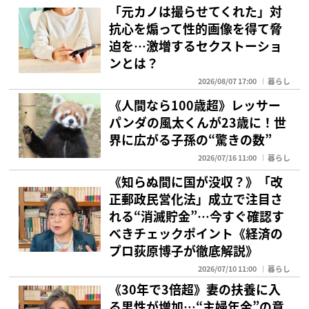
「元カノは撮らせてくれた」対
抗心を煽って性的画像を得て脅
迫を…激増するセクストーショ
ンとは？
2026/08/07 17:00
暮らし
《人間なら100歳超》レッサー
パンダの風太くんが23歳に！世
界に広がる子孫の“驚きの数”
2026/07/16 11:00
暮らし
《知らぬ間に国が没収？》「改
正郵政民営化法」成立で注目さ
れる“消滅貯金”…今すぐ確認す
べきチェックポイント《経済の
プロ荻原博子が徹底解説》
2026/07/10 11:00
暮らし
《30年で3倍超》妻の扶養に入
る男性が増加…“主婦年金”の意