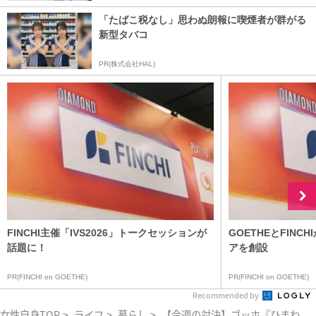
「たばこ税なし」思わぬ朗報に喫煙者が群がる
新型タバコ
PR(株式会社HAL)
FINCHI主催「IVS2026」トークセッションが
GOETHEとFIN
話題に！
アを創設
PR(FINCHI on GOETHE)
PR(FINCHI on GOETHE)
Recommended by
女性自身TOP
>
ライフ
>
暮らし
>
【今週の対決】ゴッホ『ひまわり