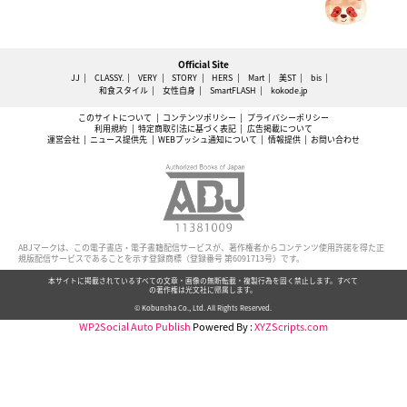
Official Site
JJ
CLASSY.
VERY
STORY
HERS
Mart
美ST
bis
和食スタイル
女性自身
SmartFLASH
kokode.jp
このサイトについて
コンテンツポリシー
プライバシーポリシー
利用規約
特定商取引法に基づく表記
広告掲載について
運営会社
ニュース提供先
WEBプッシュ通知について
情報提供
お問い合わせ
ABJマークは、この電子書店・電子書籍配信サービスが、著作権者からコンテンツ使用許諾を得た正
規版配信サービスであることを示す登録商標（登録番号 第6091713号）です。
本サイトに掲載されているすべての文章・画像の無断転載・複製行為を固く禁止します。すべて
の著作権は光文社に帰属します。
© Kobunsha Co., Ltd. All Rights Reserved.
WP2Social Auto Publish
Powered By :
XYZScripts.com