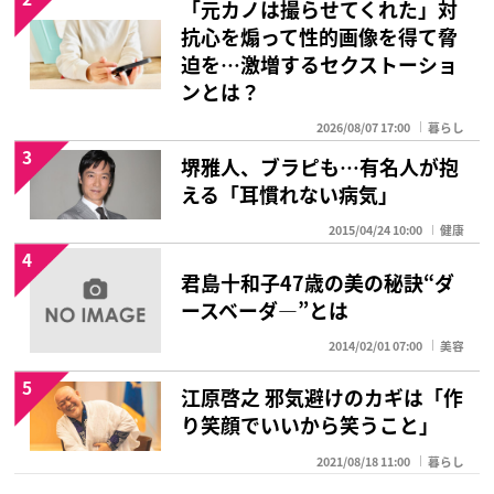
「元カノは撮らせてくれた」対
抗心を煽って性的画像を得て脅
迫を…激増するセクストーショ
ンとは？
2026/08/07 17:00
暮らし
3
堺雅人、ブラピも…有名人が抱
える「耳慣れない病気」
2015/04/24 10:00
健康
4
君島十和子47歳の美の秘訣“ダ
ースベーダ―”とは
2014/02/01 07:00
美容
5
江原啓之 邪気避けのカギは「作
り笑顔でいいから笑うこと」
2021/08/18 11:00
暮らし