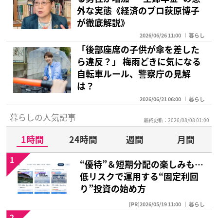
外な実態《経済のプロ荻原博子
が徹底解説》
2026/06/26 11:00
暮らし
「後部座席の子供が傘を差した
ら違反？」 梅雨どきに気になる
自転車ルール、警察庁の見解
は？
2026/06/21 06:00
暮らし
暮らしの人気記事
最終更新：2026/08/08 01:00
1時間
24時間
週間
月間
1
“優待”＆短期分配の楽しみも…
低リスクで運用する“固定利回
り”投資の始め方
[PR]2026/05/19 11:00
暮らし
2