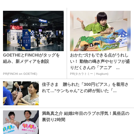
GOETHEとFINCHIがタッグを
おかたづけもできる点がうれし
組み、新メディアを創設
い！ 動物の鳴き声やセリフが盛
りだくさんの「アニア ...
PR(FINCHI on GOETHE)
PR(タカラトミー｜Hugkum)
佳子さま 贈られた「300円ピアス」を着用さ
れて…“ケンちゃん”との絆が拓いた「...
満島真之介 結婚2年目のラブホ浮気！風俗店の
裏切り2時間