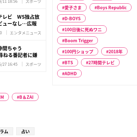
/11 18:56
スポーツ
愛子さま
Boys Republic
テレビ WS独占放
D-BOYS
ビューなし…広報
100日後に死ぬワニ
0
エンタメニュース
Boom Trigger
仲間ちゃう
100円ショップ
2018年
尋ねる番記者に嫌
BTS
27時間テレビ
/27 16:45
スポーツ
ADHD
CM
B＆ZAI
ラム
占い