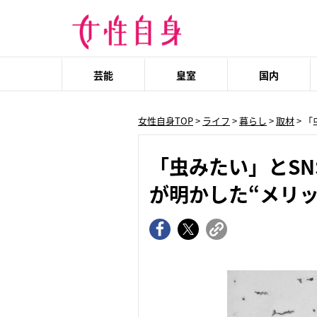
芸能
皇室
国内
女性自身TOP
>
ライフ
>
暮らし
>
取材
> 
「虫みたい」とS
が明かした“メリッ