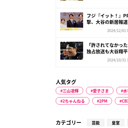
フジ『イット！』P
撃、大谷の新居報道
では...
2024/12/01 
「許されてなかった
独占放送も大谷翔平
シ...
2024/10/31 
人気タグ
三山凌輝
愛子さま
水
2ちゃんねる
2PM
CB
カテゴリー
芸能
皇室