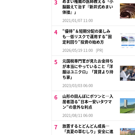
めまい権威の医師教える「小
脳鍛えて治す『新井式めまい
体操』」
2021/01/07 11:00
“優待”＆短期分配の楽しみ
も…低リスクで運用する“固
定利回り”投資の始め方
2026/05/19 11:00
[PR]
元国税専門官が見たお金持ち
が本当にやっていること「洋
服はユニクロ」「賃貸より持
ち家」
2023/03/03 06:00
山形の田んぼにポツンと…入
居者語る“日本一安いタワマ
ン”の意外な利点
2021/08/11 06:00
放置するとどんどん成長…
「真夏の草むしり」安全に進