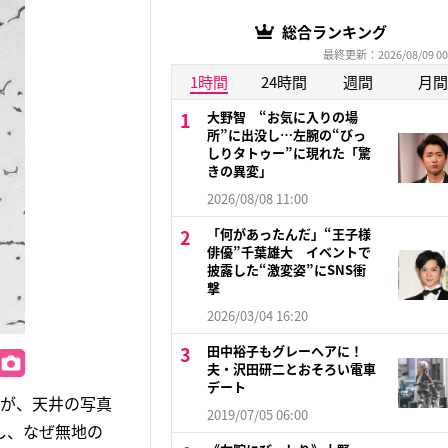
総合ランキング
最終更新：2026/08/09 00
1時間
24時間
週間
月間
大野智 “お気に入りの場
所”に出没し…左腕の“びっ
しりタトゥー”に現れた「驚
きの異変」
2026/08/08 11:00
「何があったんだ」“王子様
俳優”千葉雄大 イベントで
披露した“激変姿”にSNS衝
撃
2026/03/04 16:20
田中裕子もグレーヘアに！
夫・沢田研二とおそろい電車
デート
ーが、天井の写真
2019/07/05 06:00
し、なぜ無地の