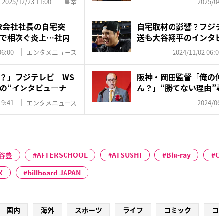
2025/12/23 11:00
皇室
2025/04
R会社社長の自宅突
自宅取材の影響？フジ
で相次ぐ炎上…社内
送も大谷翔平のインタ
が...
06:00
エンタメニュース
2024/11/02 06:0
？」フジテレビ WS
阪神・岡田監督「俺の
の“インタビューナ
ん？」“勝てない理由”
味連発
19:41
エンタメニュース
2024/06
谷豊
AFTERSCHOOL
ATSUSHI
Blu-ray
X
billboard JAPAN
国内
海外
スポーツ
ライフ
コミック
コ