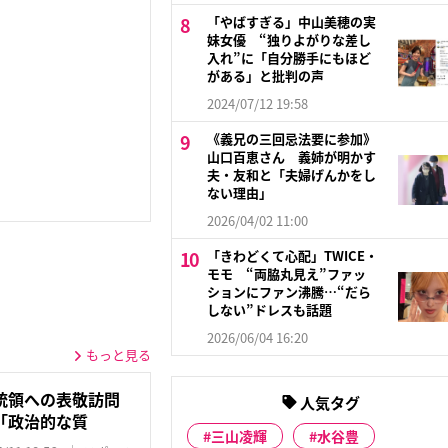
「やばすぎる」中山美穂の実
妹女優 “独りよがりな差し
入れ”に「自分勝手にもほど
がある」と批判の声
2024/07/12 19:58
《義兄の三回忌法要に参加》
山口百恵さん 義姉が明かす
夫・友和と「夫婦げんかをし
ない理由」
2026/04/02 11:00
「きわどくて心配」TWICE・
モモ “両脇丸見え”ファッ
ションにファン沸騰…“だら
しない”ドレスも話題
2026/06/04 16:20
もっと見る
統領への表敬訪問
人気タグ
「政治的な質
三山凌輝
水谷豊