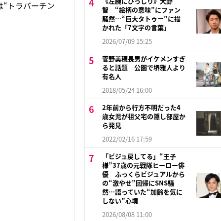
《左腕にびっしり》大野
は“トラバーチン
智 “絵柄の意味”にファン
騒然…“巨大タトゥー”に描
かれた「7文字の言葉」
2026/07/09 15:25
菅野美穂長男がイケメンすぎ
ると話題 公園で堺雅人より
有名人
2018/05/24 16:00
2年前から行方不明だった4
歳女児が祖父宅の隠し部屋か
ら発見
2022/02/16 17:59
「ビジュ戻してる」“王子
様”37歳の元戦隊ヒーロー俳
優 ふっくらビジュアルから
の“激やせ”回帰にSNS騒
然…語っていた“加齢を気に
しない”心境
2026/08/08 11:00