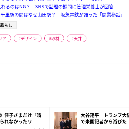
れるのはNG？ SNSで話題の疑問に管理栄養士が回答
南千里駅の間はなぜ山田駅？ 阪急電鉄が語った「開業秘話」
暮らし
リア
デザイン
取材
天井
》佳子さまだけ「晴
大谷翔平 トランプ大
られなかったワ
で米国記者から浴びた
問」、他...