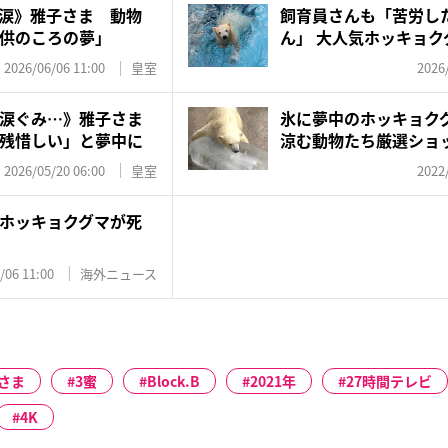
涙》雅子さま 動物
飼育員さんも「苦労し
供のころの夢」
ん」 大人気ホッキョ
す...
2026/06/06 11:00
皇室
2026
涙ぐみ…》雅子さま
氷に夢中のホッキョク
残惜しい」と夢中に
涼む動物たち厳選ショ
2026/05/20 06:00
皇室
2022
ホッキョクグマが死
/06 11:00
海外ニュース
さま
3蜜
Block.B
2021年
27時間テレビ
4K