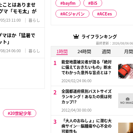
bayfm
BiS
たことはありませ
クグマ「モモ太」が
ACジャパン
ACEes
/05/23 11:00
暮らし
グマほか「猛暑で
ライフランキング
ット」
最終更新：2026/08/06 06
/08/24 06:00
暮らし
1時間
24時間
週間
月間
能登地震被災者が語る「絶対
に備えておきたいもの」断水
でわかった意外な盲点とは？
2024/02/24 06:00
全国都道府県別バストサイズ
ランキング！あなたの県は何
カップ!?
2012/04/30 00:00
20世紀少年
「大人のおねしょ」に潜む大
病サイン…脳腫瘍や心不全の
可能性も