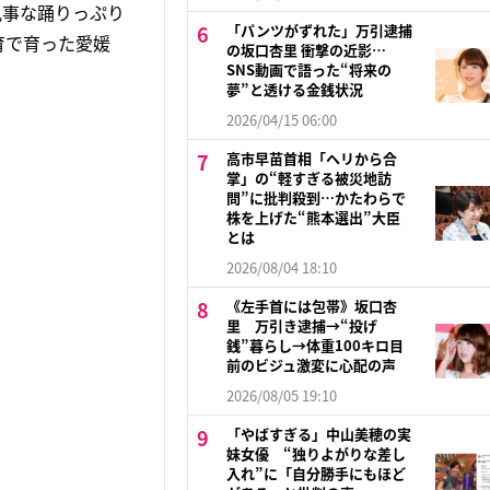
見事な踊りっぷり
「パンツがずれた」万引逮捕
育で育った愛媛
の坂口杏里 衝撃の近影…
SNS動画で語った“将来の
夢”と透ける金銭状況
2026/04/15 06:00
高市早苗首相「ヘリから合
掌」の“軽すぎる被災地訪
問”に批判殺到…かたわらで
株を上げた“熊本選出”大臣
とは
2026/08/04 18:10
《左手首には包帯》坂口杏
里 万引き逮捕→“投げ
銭”暮らし→体重100キロ目
前のビジュ激変に心配の声
2026/08/05 19:10
「やばすぎる」中山美穂の実
妹女優 “独りよがりな差し
入れ”に「自分勝手にもほど