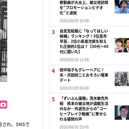
察動画が大炎上、被災地訪問
を“プロモーションビデオ
化”と波紋
2026/08/05 16:40
自民党総裁に「なってほしい
候補」ランキング！3位高市
早苗、2位小泉進次郎を抑え
た圧倒的1位は？【30代〜60
代に聞いた】
2024/09/26 11:00
田中裕子もグレーヘアに！
夫・沢田研二とおそろい電車
デート
2019/07/05 06:00
「ずいぶん優雅」茂木敏充外
相 熊本の被災地が過酷生活
のなか…外遊先からの“コー
ヒーブレイク動画”に寄せら
れる疑問の声
され、SNSで
2026/08/05 15:45