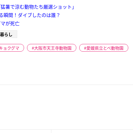
「猛暑で涼む動物たち厳選ショット」
る瞬間！ダイブしたのは誰？
グマが死亡
暮らし
キョクグマ
大阪市天王寺動物園
愛媛県立とべ動物園