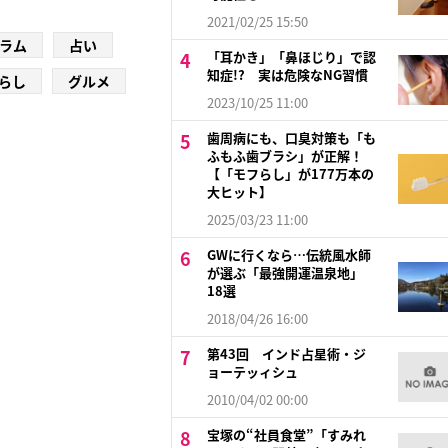
2021/02/25 15:50
ラム
占い
「耳かき」「鼻ほじり」で認
知症!? 実は危険なNG習慣
らし
グルメ
2023/10/25 11:00
歯周病にも、口臭対策も「も
ふもふ歯ブラシ」が正解！
【「モフらし」が177万本の
大ヒット】
2025/03/23 11:00
GWに行くなら…伝統風水師
が選ぶ「最強開運温泉地」
18選
2018/04/26 16:00
第43回 インド占星術・ジ
ョーテッィシュ
2010/04/02 00:00
宝塚の“社員食堂”「すみれ