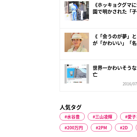
《ホッキョクグマに
園で明かされた「子
《「会うのが夢」と
が「かわいい」「名
なっ...
世界一かわいそうな
亡
2016/07
人気タグ
水谷豊
三山凌輝
愛子
200万円
2PM
2D