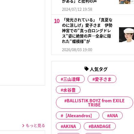
がある」と批判の声
2024/07/12 19:58
「発光されている」「真夏な
のに涼しげ」愛子さま 伊勢
神宮での“真っ白ロングドレ
ス”姿に絶賛の声…全身に隠
れた“蝶模様”が
2026/08/03 19:00
人気タグ
三山凌輝
愛子さま
水谷豊
BALLISTIK BOYZ from EXILE
TRIBE
［Alexandros］
ANA
もっと見る
AKINA
BANDAGE