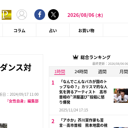
2026/08/06
(木)
コラム
占い
お買い物
総合ランキング
最終更新：2026/08/06 06
るダンス対
1時間
24時間
週間
月間
「なんでこんなバカが国のト
ップなの？」カリスマ的な人
気を誇るアーティスト 高市
：2024/09/17 11:00
首相の“洋服選び”投稿に怒
『女性自身』編集部
り爆発
2025/11/24 17:15
「アホか」芥川賞作家も苦
言…高市首相 熊本地震の視