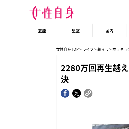
芸能
皇室
国内
女性自身TOP
>
ライフ
>
暮らし
>
ホッキョ
2280万回再生
決