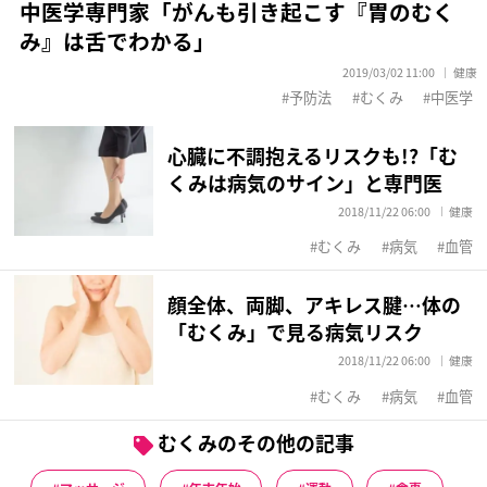
中医学専門家「がんも引き起こす『胃のむく
み』は舌でわかる」
2019/03/02 11:00
健康
予防法
むくみ
中医学
心臓に不調抱えるリスクも!?「む
くみは病気のサイン」と専門医
2018/11/22 06:00
健康
むくみ
病気
血管
顔全体、両脚、アキレス腱…体の
「むくみ」で見る病気リスク
2018/11/22 06:00
健康
むくみ
病気
血管
むくみのその他の記事
マッサージ
年末年始
運動
食事