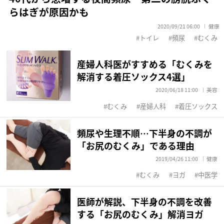
らはぎが原因かも
2020/09/21 06:00
健康
トイレ
頻尿
むくみ
産婦人科医がすすめる「むくみを
解消する着圧ソックス4選」
2020/06/18 11:00
美容
むくみ
産婦人科
着圧ソックス
頻尿や生理不順…下半身の不調が
「お尻のむくみ」である理由
2019/04/26 11:00
健康
むくみ
ヨガ
中医学
医師が解説、下半身の不調を改善
する「お尻のむくみ」解消ヨガ