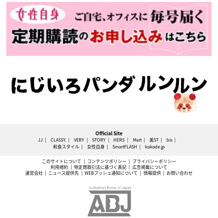
Official Site
JJ
CLASSY.
VERY
STORY
HERS
Mart
美ST
bis
和食スタイル
女性自身
SmartFLASH
kokode.jp
このサイトについて
コンテンツポリシー
プライバシーポリシー
利用規約
特定商取引法に基づく表記
広告掲載について
運営会社
ニュース提供先
WEBプッシュ通知について
情報提供
お問い合わせ