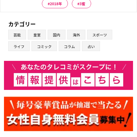
2018年
3蜜
カテゴリー
芸能
皇室
国内
海外
スポーツ
ライフ
コミック
コラム
占い