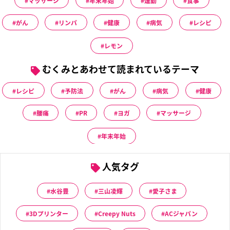
がん
リンパ
健康
病気
レシピ
レモン
むくみとあわせて読まれているテーマ
レシピ
予防法
がん
病気
健康
腰痛
PR
ヨガ
マッサージ
年末年始
人気タグ
水谷豊
三山凌輝
愛子さま
3Dプリンター
Creepy Nuts
ACジャパン