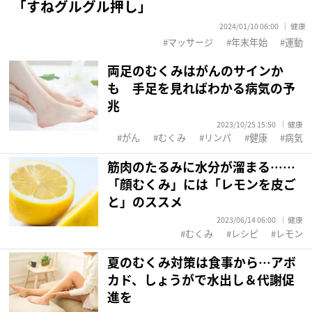
「すねグルグル押し」
2024/01/10 06:00
健康
マッサージ
年末年始
運動
両足のむくみはがんのサインか
も 手足を見ればわかる病気の予
兆
2023/10/25 15:50
健康
がん
むくみ
リンパ
健康
病気
筋肉のたるみに水分が溜まる……
「顔むくみ」には「レモンを皮ご
と」のススメ
2023/06/14 06:00
健康
むくみ
レシピ
レモン
夏のむくみ対策は食事から…アボ
カド、しょうがで水出し＆代謝促
進を