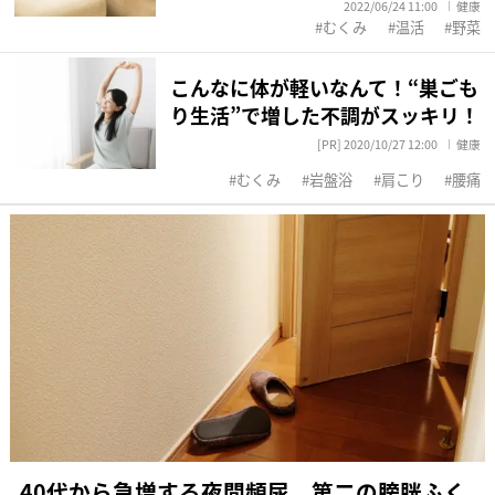
2022/06/24 11:00
健康
むくみ
温活
野菜
こんなに体が軽いなんて！“巣ごも
り生活”で増した不調がスッキリ！
[PR] 2020/10/27 12:00
健康
むくみ
岩盤浴
肩こり
腰痛
40代から急増する夜間頻尿 第二の膀胱ふく