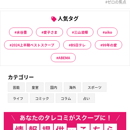
ゼロの焦点
人気タグ
水谷豊
愛子さま
三山凌輝
aiko
2024上半期ベストスクープ
BS日テレ
99年の愛
ABEMA
カテゴリー
芸能
皇室
国内
海外
スポーツ
ライフ
コミック
コラム
占い