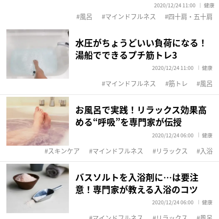
2020/12/24 11:00
健康
風呂
マインドフルネス
四十肩・五十肩
水圧がちょうどいい負荷になる！
湯船でできるプチ筋トレ3
2020/12/24 11:00
健康
マインドフルネス
筋トレ
風呂
お風呂で実践！リラックス効果高
める“呼吸”を専門家が伝授
2020/12/24 06:00
健康
スキンケア
マインドフルネス
リラックス
入浴
バスソルトを入浴剤に…は要注
意！専門家が教える入浴のコツ
2020/12/24 06:00
健康
マインドフルネス
リラックス
風呂