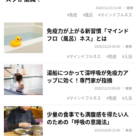
2020/12/23 11:00
健康
免疫
風呂
マインドフルネス
免疫力が上がる新習慣「マインド
フロ（風呂）ネス」とは
2020/12/23 06:00
健康
マインドフルネス
免疫
入浴
湯船につかって深呼吸が免疫力ア
ップに効く！専門家が指摘
2020/12/23 06:00
健康
マインドフルネス
免疫
入浴
少量の食事でも満腹感を得たい人
のための「呼吸の意識法」
2019/10/05 15:50
美容