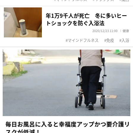
年1万9千人が死亡 冬に多いヒー
トショックを防ぐ入浴法
2020/12/23 11:00
健康
マインドフルネス
免疫
入浴
毎日お風呂に入ると幸福度アップかつ要介護リ
スクが低減！