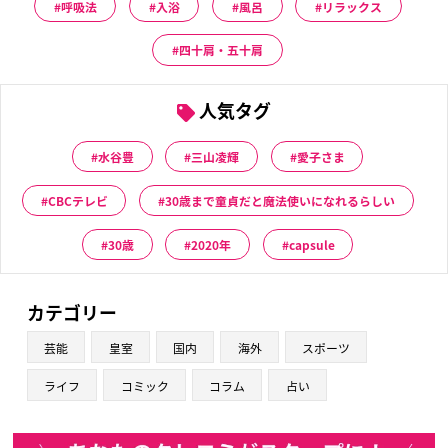
呼吸法
入浴
風呂
リラックス
四十肩・五十肩
人気タグ
水谷豊
三山凌輝
愛子さま
CBCテレビ
30歳まで童貞だと魔法使いになれるらしい
30歳
2020年
capsule
カテゴリー
芸能
皇室
国内
海外
スポーツ
ライフ
コミック
コラム
占い