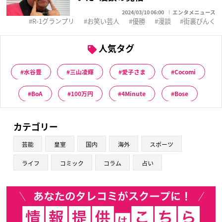
2024/03/10 06:00
エンタメニュース
R-1グランプリ
お笑い芸人
優勝
漫談
街裏ぴんく
人気タグ
水谷豊
三山凌輝
愛子さま
Cocomi
BoA
100万円
4Minute
Bose
カテゴリー
芸能
皇室
国内
海外
スポーツ
ライフ
コミック
コラム
占い