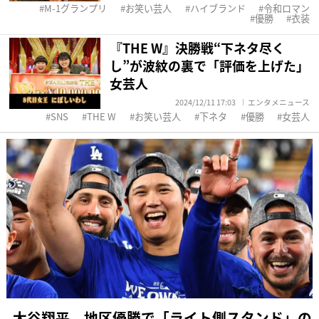
M-1グランプリ
お笑い芸人
ハイブランド
令和ロマン
優勝
衣装
『THE W』決勝戦“下ネタ尽く
し”が波紋の裏で「評価を上げた」
女芸人
2024/12/11 17:03
エンタメニュース
SNS
THE W
お笑い芸人
下ネタ
優勝
女芸人
大谷翔平 地区優勝で「ライト側スタンド」の