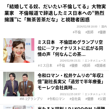
「結婚してる奴、だいたい不倫してる」大物実
業家 不倫報道で辞退したミス日本への“熱烈
擁護”に「無茶苦茶だな」と視聴者困惑
2024/02/08 18:00
国内
不倫
医師
優勝
ミス日本 不倫認めグランプリ空
位に…ファイナリストに広がる同
情の声「何なんこの茶...
2024/02/06 15:31
エンタメニュース
ミス日本
不倫
優勝
医師
既婚者
令和ロマン・松井ケムリの“年収2
億”副社長実父「過労で半年療養」
モーレツ会社員時...
2023/12/25 18:57
エンタメニュース
M-1グランプリ
令和ロマン
会社員
優勝
父親
当たると評判！DJ KOOのM-1優勝