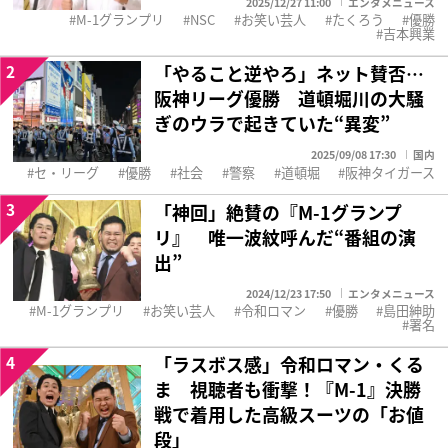
2025/12/27 11:00
エンタメニュース
M-1グランプリ
NSC
お笑い芸人
たくろう
優勝
吉本興業
2
「やること逆やろ」ネット賛否…
阪神リーグ優勝 道頓堀川の大騒
ぎのウラで起きていた“異変”
2025/09/08 17:30
国内
セ・リーグ
優勝
社会
警察
道頓堀
阪神タイガース
3
「神回」絶賛の『M-1グランプ
リ』 唯一波紋呼んだ“番組の演
出”
2024/12/23 17:50
エンタメニュース
M-1グランプリ
お笑い芸人
令和ロマン
優勝
島田紳助
署名
4
「ラスボス感」令和ロマン・くる
ま 視聴者も衝撃！『M-1』決勝
戦で着用した高級スーツの「お値
段」