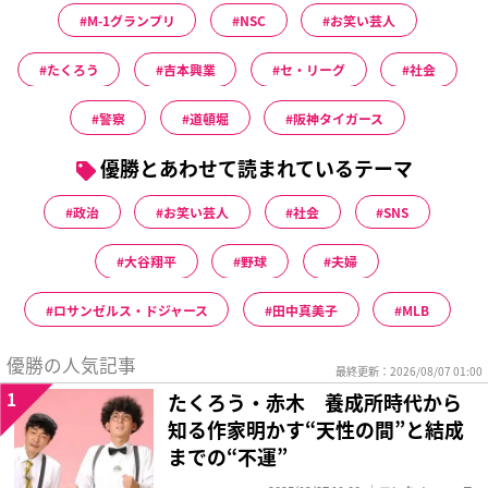
M-1グランプリ
NSC
お笑い芸人
たくろう
吉本興業
セ・リーグ
社会
警察
道頓堀
阪神タイガース
優勝とあわせて読まれているテーマ
政治
お笑い芸人
社会
SNS
大谷翔平
野球
夫婦
ロサンゼルス・ドジャース
田中真美子
MLB
優勝の人気記事
最終更新：2026/08/07 01:00
1
たくろう・赤木 養成所時代から
知る作家明かす“天性の間”と結成
までの“不運”