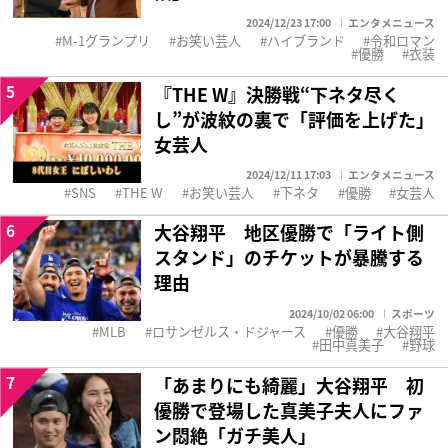
2024/12/23 17:00
エンタメニュース
M-1グランプリ
お笑い芸人
ハイブランド
令和ロマン
優勝
衣装
5
『THE W』決勝戦“下ネタ尽く
し”が波紋の裏で「評価を上げた」
女芸人
2024/12/11 17:03
エンタメニュース
SNS
THE W
お笑い芸人
下ネタ
優勝
女芸人
6
大谷翔平 地区優勝で「ライト側
スタンド」のチケットが暴騰する
理由
2024/10/02 06:00
スポーツ
MLB
ロサンゼルス・ドジャース
優勝
大谷翔平
田中真美子
野球
7
「あまりにも綺麗」大谷翔平 初
優勝で登場した真美子夫人にファ
ン悶絶「ガチ美人」