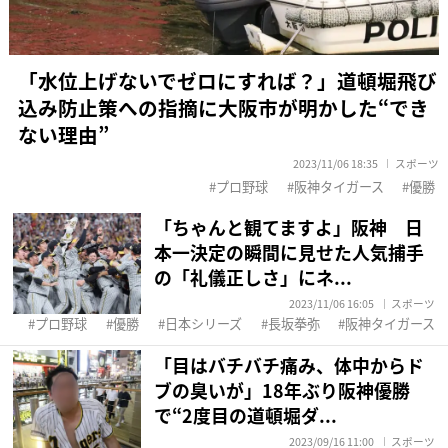
「水位上げないでゼロにすれば？」道頓堀飛び
込み防止策への指摘に大阪市が明かした“でき
ない理由”
2023/11/06 18:35
スポーツ
プロ野球
阪神タイガース
優勝
「ちゃんと観てますよ」阪神 日
本一決定の瞬間に見せた人気捕手
の「礼儀正しさ」にネ...
2023/11/06 16:05
スポーツ
プロ野球
優勝
日本シリーズ
長坂拳弥
阪神タイガース
「目はバチバチ痛み、体中からド
ブの臭いが」18年ぶり阪神優勝
で“2度目の道頓堀ダ...
2023/09/16 11:00
スポーツ