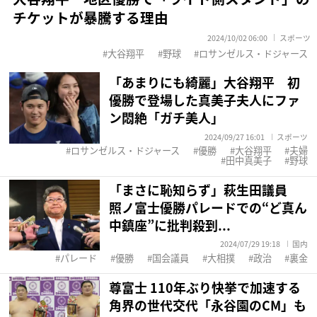
チケットが暴騰する理由
2024/10/02 06:00
スポーツ
大谷翔平
野球
ロサンゼルス・ドジャース
「あまりにも綺麗」大谷翔平 初
優勝で登場した真美子夫人にファ
ン悶絶「ガチ美人」
2024/09/27 16:01
スポーツ
ロサンゼルス・ドジャース
優勝
大谷翔平
夫婦
田中真美子
野球
「まさに恥知らず」萩生田議員
照ノ富士優勝パレードでの“ど真ん
中鎮座”に批判殺到...
2024/07/29 19:18
国内
パレード
優勝
国会議員
大相撲
政治
裏金
尊富士 110年ぶり快挙で加速する
角界の世代交代「永谷園のCM」も