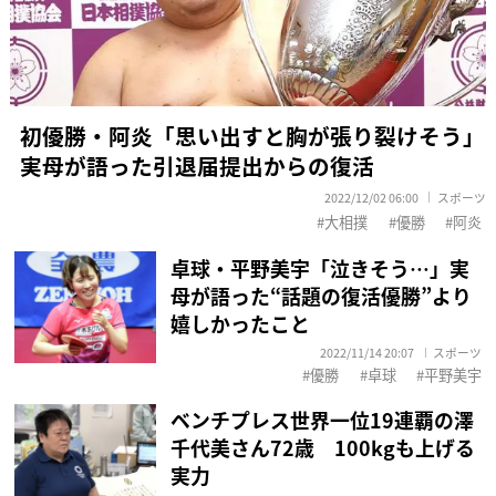
初優勝・阿炎「思い出すと胸が張り裂けそう」
実母が語った引退届提出からの復活
2022/12/02 06:00
スポーツ
大相撲
優勝
阿炎
卓球・平野美宇「泣きそう…」実
母が語った“話題の復活優勝”より
嬉しかったこと
2022/11/14 20:07
スポーツ
優勝
卓球
平野美宇
ベンチプレス世界一位19連覇の澤
千代美さん72歳 100kgも上げる
実力