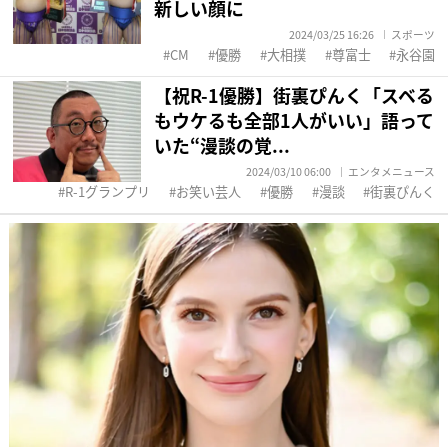
新しい顔に
2024/03/25 16:26
スポーツ
CM
優勝
大相撲
尊富士
永谷園
【祝R-1優勝】街裏ぴんく「スベる
もウケるも全部1人がいい」語って
いた“漫談の覚...
2024/03/10 06:00
エンタメニュース
R-1グランプリ
お笑い芸人
優勝
漫談
街裏ぴんく