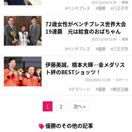
2021/12/24 11:00
健康
ベンチプレス
優勝
八王子市
72歳女性がベンチプレス世界大会
19連覇 元は給食のおばちゃん
2021/12/24 11:00
健康
ベンチプレス
優勝
八王子市
伊藤美誠、橋本大輝…金メダリス
ト絆のBESTショッツ！
2021/08/11 11:00
スポーツ
アスリート
優勝
東京五輪
1
2
次へ >
優勝のその他の記事