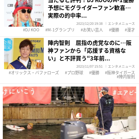
予想にモグライダーファン歓喜…
実際の的中率...
2023/12/20 19:38
エンタメニュース
DJ KOO
M-1グランプリ
お笑い芸人
優勝
漫才
陣内智則 屈指の虎党なのに…阪
神ファンから「応援する資格な
い」と不評買う“3年前...
2023/11/07 15:51
エンタメニュース
オリックス・バファローズ
プロ野球
優勝
阪神タイガース
陣内智則