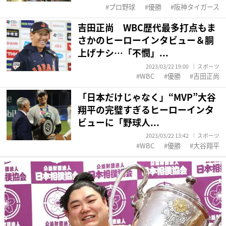
プロ野球
優勝
阪神タイガース
吉田正尚 WBC歴代最多打点もま
さかのヒーローインタビュー＆胴
上げナシ…「不憫」...
2023/03/22 19:00
スポーツ
WBC
優勝
吉田正尚
「日本だけじゃなく」“MVP”大谷
翔平の完璧すぎるヒーローインタ
ビューに「野球人...
2023/03/22 13:42
スポーツ
WBC
優勝
大谷翔平