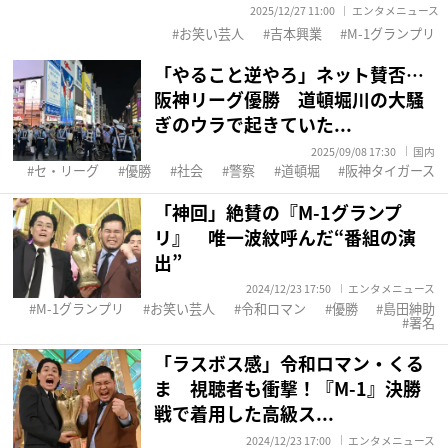
2025/12/27 11:00
エンタメニュース
お笑い芸人
吉本興業
M-1グランプリ
「やること逆やろ」ネット賛否…
阪神リーグ優勝 道頓堀川の大騒
ぎのウラで起きていた...
2025/09/08 17:30
国内
セ・リーグ
優勝
社会
警察
道頓堀
阪神タイガース
「神回」絶賛の『M-1グランプ
リ』 唯一波紋呼んだ“番組の演
出”
2024/12/23 17:50
エンタメニュース
M-1グランプリ
お笑い芸人
令和ロマン
優勝
島田紳助
署名
「ラスボス感」令和ロマン・くる
ま 視聴者も衝撃！『M-1』決勝
戦で着用した高級ス...
2024/12/23 17:00
エンタメニュース