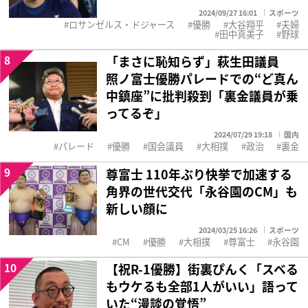
2024/09/27 16:01
スポーツ
ロサンゼルス・ドジャース
優勝
大谷翔平
夫婦
田中真美子
野球
8
「まさに恥知らず」萩生田議員
照ノ富士優勝パレードでの“ど真ん
中鎮座”に批判殺到「裏金議員が乗
ってるぞ」
2024/07/29 19:18
国内
パレード
優勝
国会議員
大相撲
政治
裏金
9
尊富士 110年ぶり快挙で加速する
角界の世代交代「永谷園のCM」も
新しい顔に
2024/03/25 16:26
スポーツ
CM
優勝
大相撲
尊富士
永谷園
10
【祝R-1優勝】街裏ぴんく「スベる
もウケるも全部1人がいい」語って
いた“漫談の覚悟”