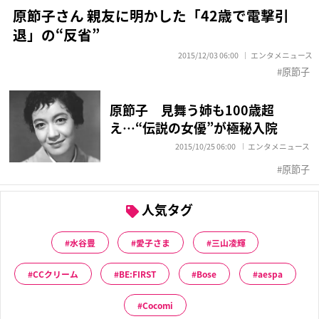
原節子さん 親友に明かした「42歳で電撃引
退」の“反省”
2015/12/03 06:00
エンタメニュース
原節子
原節子 見舞う姉も100歳超
え…“伝説の女優”が極秘入院
2015/10/25 06:00
エンタメニュース
原節子
人気タグ
水谷豊
愛子さま
三山凌輝
CCクリーム
BE:FIRST
Bose
aespa
Cocomi