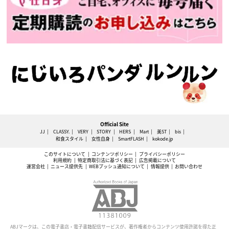
Official Site
JJ
CLASSY.
VERY
STORY
HERS
Mart
美ST
bis
和食スタイル
女性自身
SmartFLASH
kokode.jp
このサイトについて
コンテンツポリシー
プライバシーポリシー
利用規約
特定商取引法に基づく表記
広告掲載について
運営会社
ニュース提供先
WEBプッシュ通知について
情報提供
お問い合わせ
ABJマークは、この電子書店・電子書籍配信サービスが、著作権者からコンテンツ使用許諾を得た正