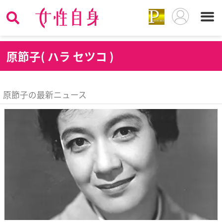
原
節子( ハラ セツコ )
原節子の最新ニュース