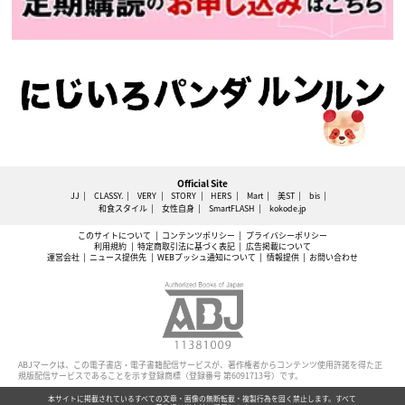
Official Site
JJ
CLASSY.
VERY
STORY
HERS
Mart
美ST
bis
和食スタイル
女性自身
SmartFLASH
kokode.jp
このサイトについて
コンテンツポリシー
プライバシーポリシー
利用規約
特定商取引法に基づく表記
広告掲載について
運営会社
ニュース提供先
WEBプッシュ通知について
情報提供
お問い合わせ
ABJマークは、この電子書店・電子書籍配信サービスが、著作権者からコンテンツ使用許諾を得た正
規版配信サービスであることを示す登録商標（登録番号 第6091713号）です。
本サイトに掲載されているすべての文章・画像の無断転載・複製行為を固く禁止します。すべて