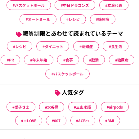
バスケットボール
中日ドラゴンズ
立浪和義
オートミール
レシピ
糖尿病
糖質制限とあわせて読まれているテーマ
レシピ
ダイエット
認知症
食生活
PR
年末年始
食事
肥満
糖尿病
バスケットボール
人気タグ
愛子さま
水谷豊
三山凌輝
airpods
＝LOVE
007
ACEes
BMI