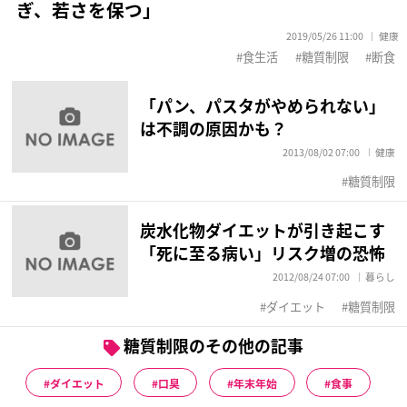
ぎ、若さを保つ」
2019/05/26 11:00
健康
食生活
糖質制限
断食
「パン、パスタがやめられない」
は不調の原因かも？
2013/08/02 07:00
健康
糖質制限
炭水化物ダイエットが引き起こす
「死に至る病い」リスク増の恐怖
2012/08/24 07:00
暮らし
ダイエット
糖質制限
糖質制限のその他の記事
ダイエット
口臭
年末年始
食事