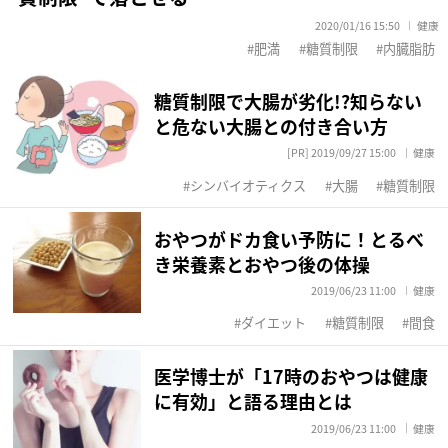
2020/01/16 15:50
健康
肥満
糖質制限
内臓脂肪
糖質制限で大腸が劣化!?知らない
と危ない大腸との付き合い方
[PR] 2019/09/27 15:00
健康
シンバイオティクス
大腸
糖質制限
おやつがドカ食い予防に！とるべ
き栄養素とおやつ後の体操
2019/06/23 11:00
健康
ダイエット
糖質制限
間食
医学博士が「17時のおやつは健康
に有効」と語る理由とは
2019/06/23 11:00
健康