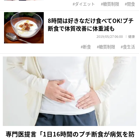
ダイエット
糖質制限
間食
8時間は好きなだけ食べてOK!プチ
断食で体質改善に体重減も
2019/05/27 06:00
健康
断食
糖質制限
食生活
専門医提言「1日16時間のプチ断食が病気を防