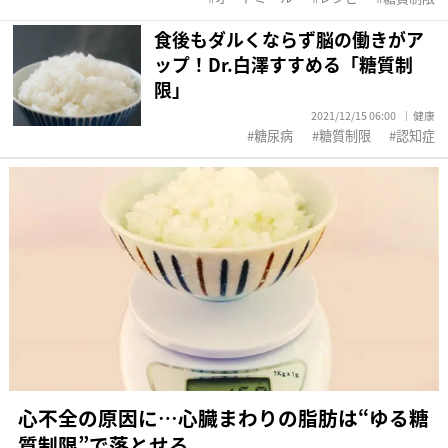
食後もダルくならず脳の働きがア
ップ！Dr.白澤すすめる「糖質制
限」
2021/12/15 06:00
健康
糖尿病
糖質制限
認知症
心不全の原因に…心臓まわりの脂肪は“ゆる糖
質制限”で落とせる