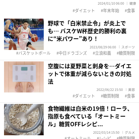
2024/01/10 06:00
健康
ダイエット
年末年始
食事
野球で「白米禁止令」が炎上で
も… バスケW杯歴史的勝利の裏
に“米パワー”あり！
2023/08/29 06:00
スポーツ
バスケットボール
中日ドラゴンズ
立浪和義
糖質制限
空腹には夏野菜と刺身を…ダイエ
ットで体重が減らないときの対処
法
2022/06/22 15:50
美容
ダイエット
糖質制限
食事
食物繊維は白米の19倍！ローラ、
指原も食べている「オートミー
ル」糖質OFFレシピ...
2022/03/14 15:50
グルメ
オートミール
レシピ
糖質制限