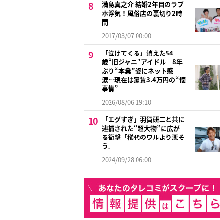
満島真之介 結婚2年目のラブ
ホ浮気！風俗店の裏切り2時
間
2017/03/07 00:00
「泣けてくる」消えた54
歳“旧ジャニ”アイドル 8年
ぶり“本業”姿にネット感
涙…現在は家賃3.4万円の“懐
事情”
2026/08/06 19:10
「エグすぎ」羽賀研二と共に
逮捕された“超大物”に広が
る衝撃「稀代のワルより悪そ
う」
2024/09/28 06:00