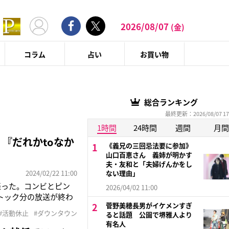
2026/08/07
(金)
コラム
占い
お買い物
総合ランキング
最終更新：2026/08/07 17
1時間
24時間
週間
月間
『だれかtoなか
《義兄の三回忌法要に参加》
山口百恵さん 義姉が明かす
夫・友和と「夫婦げんかをし
2024/02/22 11:00
ない理由」
経った。コンビとピン
2026/04/02 11:00
トック分の放送が終わ
菅野美穂長男がイケメンすぎ
クレイジージャーニ
#活動休止
#ダウンタウン
ると話題 公園で堺雅人より
ウンタウンがMCを務
有名人