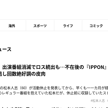
海外
スポーツ
ライフ
コミック
ュース
 出演番組消滅でロス続出も…不在後の『IPPON』
逃し回数絶好調の皮肉
の松本人志（60）が活動休止を発表してから、早くも一一カ月が
のレギュラー番組を抱えていた松本だが、休止前に収録していたス
に各番組からいなくなることに。そして、ついに2月19日放送の『
#松本人志
系）に出演せず、これですべてのレギュラー番組から姿を消した。ダ
のダウンタウン』（