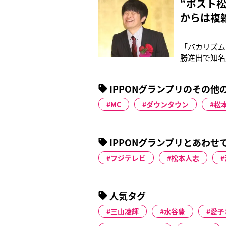
“ポスト
からは複
「バカリズム
勝進出で知名
浅いアイドル
く評価されて
IPPONグランプリのその他
た師匠”とし
MC
ダウンタウン
松
IPPONグランプリとあわせ
フジテレビ
松本人志
人気タグ
三山凌輝
水谷豊
愛子