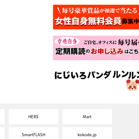
HERS
Mart
SmartFLASH
kokode.jp