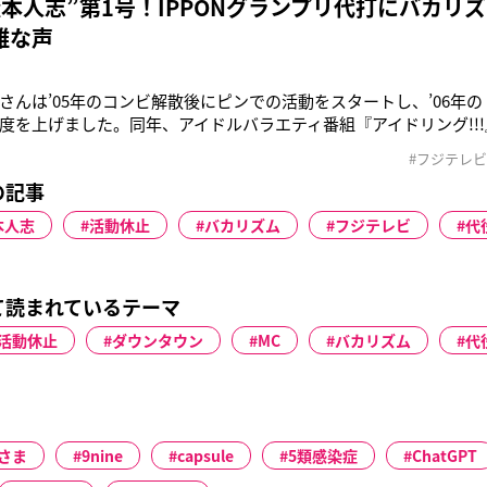
松本人志”第1号！IPPONグランプリ代打にバカリ
雑な声
さんは’05年のコンビ解散後にピンでの活動をスタートし、’06年の
度を上げました。同年、アイドルバラエティ番組『アイドリング!!
たちをMCとしてうまくまとめ、画期的なバラエティ番組に仕上げ
#フジテレビ
いました。同グループ出身の朝日奈央さん（29）は彼のことを“バ
の記事
て今も
本人志
活動休止
バカリズム
フジテレビ
代
て読まれているテーマ
活動休止
ダウンタウン
MC
バカリズム
代
さま
9nine
capsule
5類感染症
ChatGPT