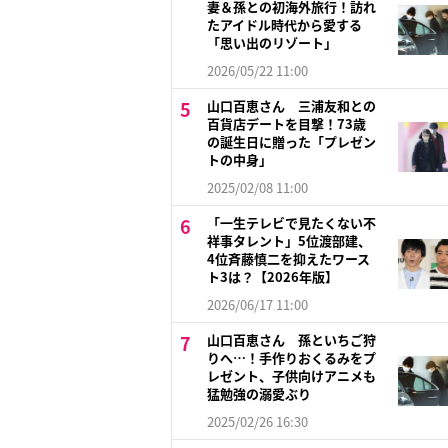
妻＆孫との初海外旅行！訪れ
たアイドル時代から愛する
「思い出のリゾート」
2026/05/22 11:00
山口百恵さん 三浦友和との
百貨店デートを目撃！73歳
の誕生日に贈った「プレゼン
トの中身」
2025/02/08 11:00
「一生テレビで見たくない不
祥事タレント」5位渡部建、
4位斉藤慎二を抑えたワース
ト3は？【2026年版】
2026/06/17 11:00
山口百恵さん 孫といちご狩
りへ…！手作りおくるみをプ
レゼント、子供向けアニメも
猛勉強の溺愛ぶり
2025/02/26 16:30