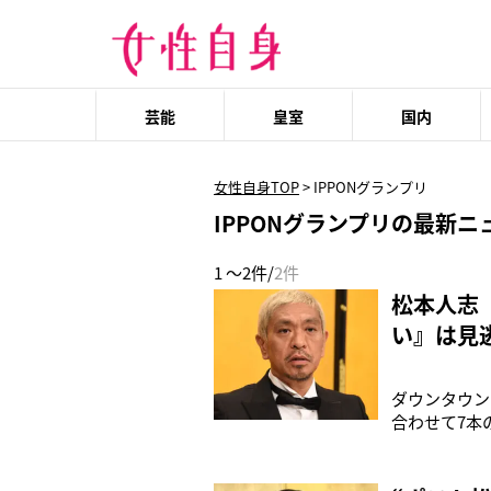
芸能
皇室
国内
女性自身TOP
>
IPPONグランプリ
IPPONグランプリの最新ニ
1 ～2件/
2件
松本人志
い』は見
ダウンタウン
合わせて7本
り次第、徐々
ー』（TBS
める『水曜日