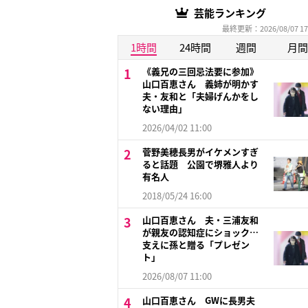
芸能ランキング
最終更新：2026/08/07 17
1時間
24時間
週間
月間
《義兄の三回忌法要に参加》
山口百恵さん 義姉が明かす
夫・友和と「夫婦げんかをし
ない理由」
2026/04/02 11:00
菅野美穂長男がイケメンすぎ
ると話題 公園で堺雅人より
有名人
2018/05/24 16:00
山口百恵さん 夫・三浦友和
が親友の認知症にショック…
支えに孫と贈る「プレゼン
ト」
2026/08/07 11:00
山口百恵さん GWに長男夫