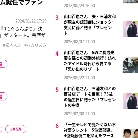
ズム就任でファン
2018/05/24 16:00
山口百恵さん 夫・三浦友和
2024/01/22 17:20
が親友の認知症にショック…
支えに孫と贈る「プレゼン
『R-1ぐらんぷり』決
ト」
!』がスタート。芸歴が
たことで業界内では高
2026/08/07 11:00
#松本人志
#バカリズム
ラエティを教えてくれ
山口百恵さん GWに長男夫
妻＆孫との初海外旅行！訪れ
たアイドル時代から愛する
役
「思い出のリゾート」
2026/05/22 11:00
山口百恵さん 三浦友和との
百貨店デートを目撃！73歳
役
の誕生日に贈った「プレゼン
トの中身」
2025/02/08 11:00
「一生テレビで見たくない不
ANA
祥事タレント」5位渡部建、
4位斉藤慎二を抑えたワース