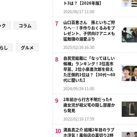
ト3は？【2026年版】
2026/06/17 11:00
山口百恵さん 孫といちご狩
ック
コラム
りへ…！手作りおくるみをプ
レゼント、子供向けアニメも
猛勉強の溺愛ぶり
らし
グルメ
2025/02/26 16:30
自民党総裁に「なってほしい
候補」ランキング！3位高市
早苗、2位小泉進次郎を抑え
た圧倒的1位は？【30代〜60
代に聞いた】
2024/09/26 11:00
2年前から行方不明だった4
歳女児が祖父宅の隠し部屋か
ら発見
2022/02/16 17:59
満島真之介 結婚2年目のラブ
ホ浮気！風俗店の裏切り2時