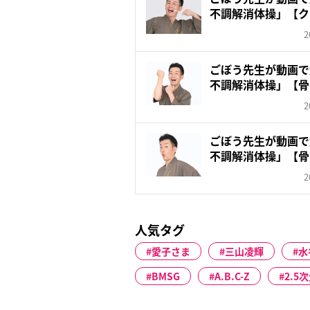
不調解消体操」【ク
ア...
2
ごぼう先生が動画で
不調解消体操」【骨
ツ...
2
ごぼう先生が動画で
不調解消体操」【骨
で...
2
人気タグ
愛子さま
三山凌輝
水
BMSG
A.B.C-Z
2.5