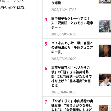
改善に「アシカ
り爆発
も多いのではな
2025/11/24 17:15
田中裕子もグレーヘアに！
夫・沢田研二とおそろい電車
デート
2019/07/05 06:00
バイきんぐ小峠 坂口杏里と
の破局決めた「千原ジュニア
の一言」
2015/07/23 06:00
高市早苗首相「ヘリから合
掌」の“軽すぎる被災地訪
問”に批判殺到…かたわらで
株を上げた“熊本選出”大臣
とは
2026/08/04 18:10
「やばすぎる」中山美穂の実
妹女優 “独りよがりな差し
入れ”に「自分勝手にもほど