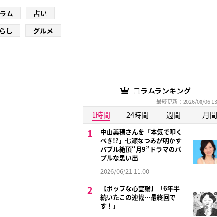
ラム
占い
らし
グルメ
コラムランキング
最終更新：2026/08/06 13
1時間
24時間
週間
月間
中山美穂さんを「本気で叩く
べき!?」七瀬なつみが明かす
バブル絶頂“月9”ドラマのバ
ブルな思い出
2026/06/21 11:00
【ポップな心霊論】「6年半
続いたこの連載…最終回で
す！」