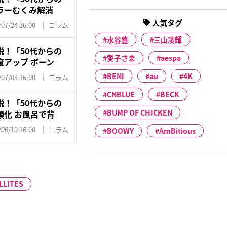
ラーむくみ解消
人気タグ
/07/24 16:00
コラム
水谷豊
三山凌輝
！「50代からの
愛子さま
aespa
アップ ボーン
BENI
au
4K
/07/03 16:00
コラム
CNBLUE
BECK
！「50代からの
BUMP OF CHICKEN
順化 お風呂で背
/06/19 16:00
コラム
BOOWY
AmBitious
LLITES