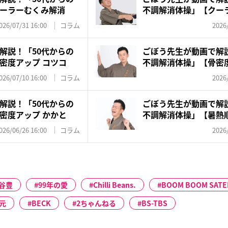
ーラーむくみ解消
不調解消体操」【クー
タ...
026/07/31 16:00
コラム
2026
解説！「50代からの
ごぼう先生が動画で解説
密度アップ コツコ
不調解消体操」【骨密度
（...
026/07/10 16:00
コラム
2026
解説！「50代からの
ごぼう先生が動画で解説
密度アップ かかと
不調解消体操」【暑熱
筋...
026/06/26 16:00
コラム
2026
谷豊
99年の愛
Chilli Beans.
BOOM BOOM SATE
次元
BECK
2ちゃんねる
BS-TBS