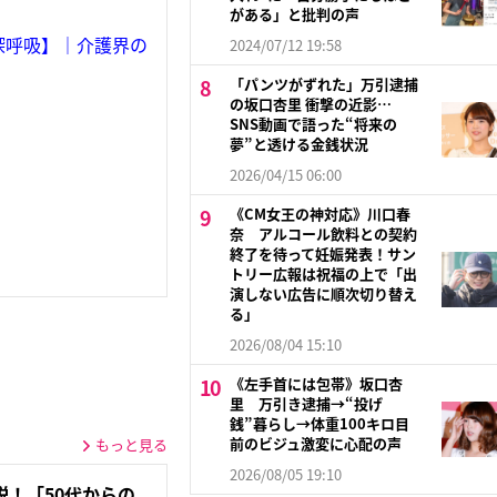
がある」と批判の声
深呼吸】｜介護界の
2024/07/12 19:58
「パンツがずれた」万引逮捕
の坂口杏里 衝撃の近影…
SNS動画で語った“将来の
夢”と透ける金銭状況
2026/04/15 06:00
《CM女王の神対応》川口春
奈 アルコール飲料との契約
終了を待って妊娠発表！サン
トリー広報は祝福の上で「出
演しない広告に順次切り替え
る」
2026/08/04 15:10
《左手首には包帯》坂口杏
里 万引き逮捕→“投げ
銭”暮らし→体重100キロ目
前のビジュ激変に心配の声
もっと見る
2026/08/05 19:10
！「50代からの