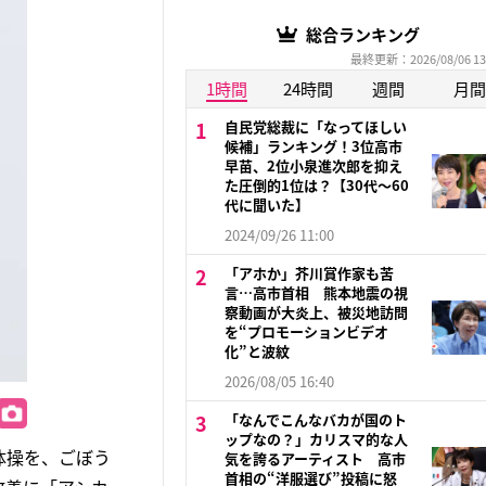
総合ランキング
最終更新：2026/08/06 13
1時間
24時間
週間
月間
自民党総裁に「なってほしい
候補」ランキング！3位高市
早苗、2位小泉進次郎を抑え
た圧倒的1位は？【30代〜60
代に聞いた】
2024/09/26 11:00
「アホか」芥川賞作家も苦
言…高市首相 熊本地震の視
察動画が大炎上、被災地訪問
を“プロモーションビデオ
化”と波紋
2026/08/05 16:40
「なんでこんなバカが国のト
ップなの？」カリスマ的な人
体操を、ごぼう
気を誇るアーティスト 高市
首相の“洋服選び”投稿に怒