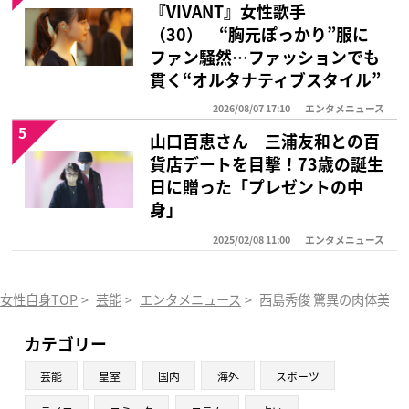
『VIVANT』女性歌手
（30） “胸元ぽっかり”服に
ファン騒然…ファッションでも
貫く“オルタナティブスタイル”
2026/08/07 17:10
エンタメニュース
5
山口百恵さん 三浦友和との百
貨店デートを目撃！73歳の誕生
日に贈った「プレゼントの中
身」
2025/02/08 11:00
エンタメニュース
女性自身TOP
>
芸能
>
エンタメニュース
>
西島秀俊 驚異の肉体美育
カテゴリー
芸能
皇室
国内
海外
スポーツ