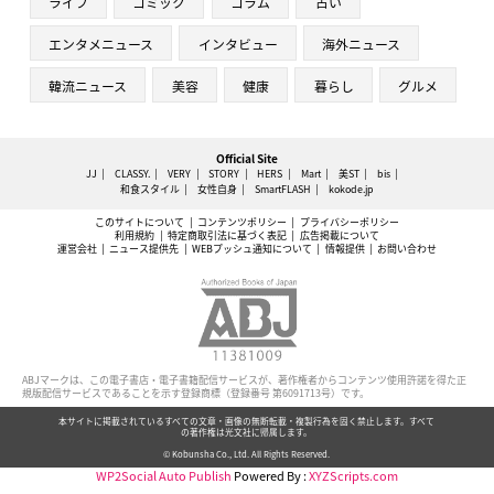
ライフ
コミック
コラム
占い
エンタメニュース
インタビュー
海外ニュース
韓流ニュース
美容
健康
暮らし
グルメ
Official Site
JJ
CLASSY.
VERY
STORY
HERS
Mart
美ST
bis
和食スタイル
女性自身
SmartFLASH
kokode.jp
このサイトについて
コンテンツポリシー
プライバシーポリシー
利用規約
特定商取引法に基づく表記
広告掲載について
運営会社
ニュース提供先
WEBプッシュ通知について
情報提供
お問い合わせ
ABJマークは、この電子書店・電子書籍配信サービスが、著作権者からコンテンツ使用許諾を得た正
規版配信サービスであることを示す登録商標（登録番号 第6091713号）です。
本サイトに掲載されているすべての文章・画像の無断転載・複製行為を固く禁止します。すべて
の著作権は光文社に帰属します。
© Kobunsha Co., Ltd. All Rights Reserved.
WP2Social Auto Publish
Powered By :
XYZScripts.com