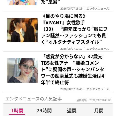
た“悪癖”
2026/08/07 18:15
エンタメニュース
《目のやり場に困る》
『VIVANT』女性歌手
（30） “胸元ぽっかり”服にフ
ァン騒然…ファッションでも貫
く“オルタナティブスタイル”
2026/08/07 17:10
エンタメニュース
「感覚が分からない」32歳元
TBS女性アナ “離婚コメン
ト”に疑問の声…シャンパンタ
ワーの超豪華式も結婚生活は4
年半で終止符
2026/08/07 16:45
エンタメニュース
エンタメニュースの人気記事
最終更新：2026/08/08 03:00
1時間
24時間
週間
月間