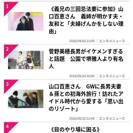
1
《義兄の三回忌法要に参加》山
口百恵さん 義姉が明かす夫・
友和と「夫婦げんかをしない理
由」
2026/04/02 11:00
エンタメニュース
2
菅野美穂長男がイケメンすぎる
と話題 公園で堺雅人より有名
人
2018/05/24 16:00
エンタメニュース
3
山口百恵さん GWに長男夫妻
＆孫との初海外旅行！訪れたア
イドル時代から愛する「思い出
のリゾート」
2026/05/22 11:00
エンタメニュース
4
《目のやり場に困る》