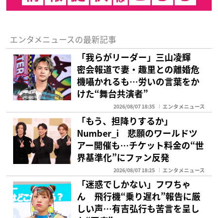
エンタメニュースの最新記事
「我らがリーダー」三山凌輝
密会報道で妻・趣里との離婚危
機囁かれるも…労いの言葉をか
けた“舞台共演者”
2026/08/07 18:35
エンタメニュース
「もう、担降りするか」
Number_i 悲願のワールドツ
アー開催も…チケット料金の“世
界基準化”にファン反発
2026/08/07 18:25
エンタメニュース
「迷惑でしかない」フワちゃ
ん 飛行機“乗り遅れ”報告に厳
しい声…有吉弘行も苦言を呈し