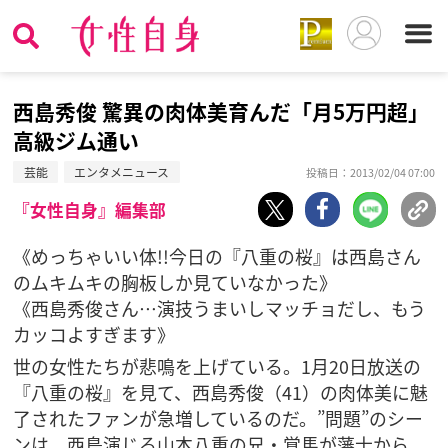
西島秀俊 驚異の肉体美育んだ「月5万円超」
高級ジム通い
芸能
エンタメニュース
投稿日：2013/02/04 07:00
『女性自身』編集部
《めっちゃいい体!!今日の『八重の桜』は西島さん
のムキムキの胸板しか見ていなかった》
《西島秀俊さん…演技うまいしマッチョだし、もう
カッコよすぎます》
世の女性たちが悲鳴を上げている。1月20日放送の
『八重の桜』を見て、西島秀俊（41）の肉体美に魅
了されたファンが急増しているのだ。”問題”のシー
ンは、西島演じる山本八重の兄・覚馬が藩士から