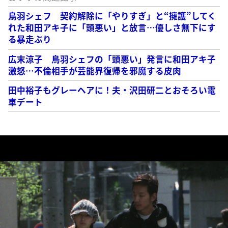
鳥羽シェフ 契約解除に「やりすぎ」と“擁護”してく
れた和田アキ子に「頭悪い」と放言…優しさ無下にす
る暴走ぶり
広末涼子 鳥羽シェフの「頭悪い」発言に和田アキ子
激怒…不倫相手が芸能界復帰を邪魔する皮肉
田中裕子もグレーヘアに！夫・沢田研二とおそろい電
車デート