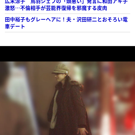
広末涼子 鳥羽シェフの「頭悪い」発言に和田アキ子
激怒…不倫相手が芸能界復帰を邪魔する皮肉
田中裕子もグレーヘアに！夫・沢田研二とおそろい電
車デート