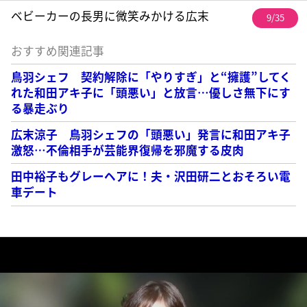
ベビーカーの長男に微笑みかける広末
9/35
おすすめ関連記事
鳥羽シェフ 契約解除に「やりすぎ」と“擁護”してく
れた和田アキ子に「頭悪い」と放言…優しさ無下にす
る暴走ぶり
広末涼子 鳥羽シェフの「頭悪い」発言に和田アキ子
激怒…不倫相手が芸能界復帰を邪魔する皮肉
田中裕子もグレーヘアに！夫・沢田研二とおそろい電
車デート