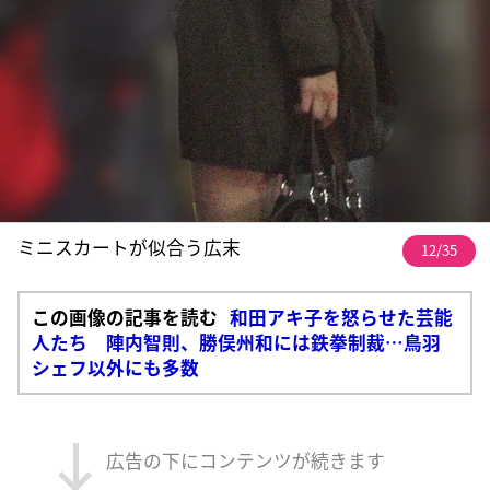
ミニスカートが似合う広末
12/35
この画像の記事を読む
和田アキ子を怒らせた芸能
人たち 陣内智則、勝俣州和には鉄拳制裁…鳥羽
シェフ以外にも多数
広告の下にコンテンツが続きます