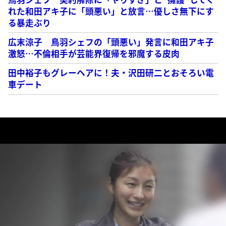
れた和田アキ子に「頭悪い」と放言…優しさ無下にす
る暴走ぶり
広末涼子 鳥羽シェフの「頭悪い」発言に和田アキ子
激怒…不倫相手が芸能界復帰を邪魔する皮肉
田中裕子もグレーヘアに！夫・沢田研二とおそろい電
車デート