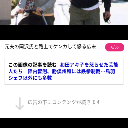
元夫の岡沢氏と路上でケンカして怒る広末
6/35
この画像の記事を読む
和田アキ子を怒らせた芸能
人たち 陣内智則、勝俣州和には鉄拳制裁…鳥羽
シェフ以外にも多数
広告の下にコンテンツが続きます