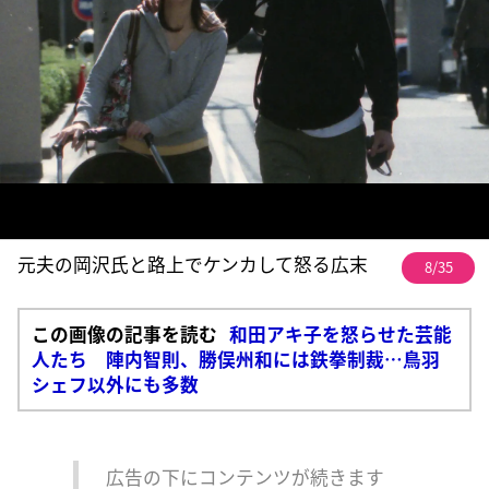
元夫の岡沢氏と路上でケンカして怒る広末
8/35
この画像の記事を読む
和田アキ子を怒らせた芸能
人たち 陣内智則、勝俣州和には鉄拳制裁…鳥羽
シェフ以外にも多数
広告の下にコンテンツが続きます