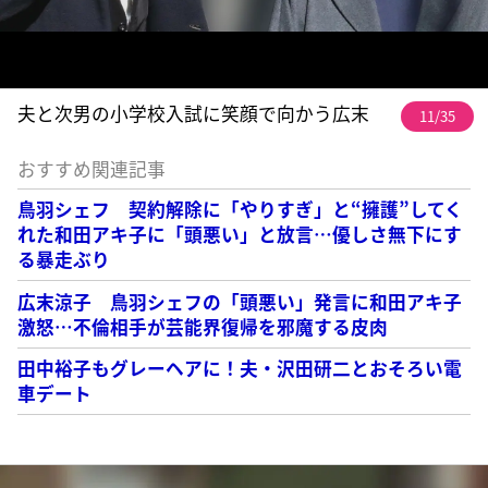
夫と次男の小学校入試に笑顔で向かう広末
11/35
おすすめ関連記事
鳥羽シェフ 契約解除に「やりすぎ」と“擁護”してく
れた和田アキ子に「頭悪い」と放言…優しさ無下にす
る暴走ぶり
広末涼子 鳥羽シェフの「頭悪い」発言に和田アキ子
激怒…不倫相手が芸能界復帰を邪魔する皮肉
田中裕子もグレーヘアに！夫・沢田研二とおそろい電
車デート