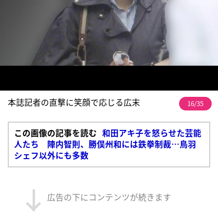
本誌記者の直撃に笑顔で応じる広末
16/35
この画像の記事を読む
和田アキ子を怒らせた芸能
人たち 陣内智則、勝俣州和には鉄拳制裁…鳥羽
シェフ以外にも多数
広告の下にコンテンツが続きます