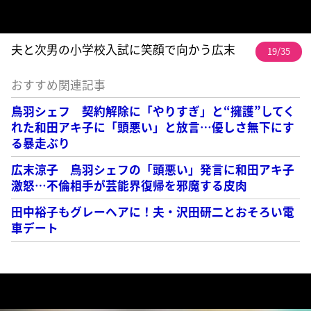
夫と次男の小学校入試に笑顔で向かう広末
19/35
おすすめ関連記事
鳥羽シェフ 契約解除に「やりすぎ」と“擁護”してく
れた和田アキ子に「頭悪い」と放言…優しさ無下にす
る暴走ぶり
広末涼子 鳥羽シェフの「頭悪い」発言に和田アキ子
激怒…不倫相手が芸能界復帰を邪魔する皮肉
田中裕子もグレーヘアに！夫・沢田研二とおそろい電
車デート