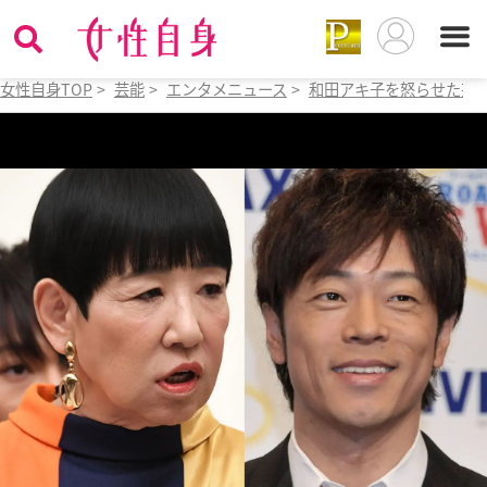
女性自身TOP
>
芸能
>
エンタメニュース
>
和田アキ子を怒らせた芸