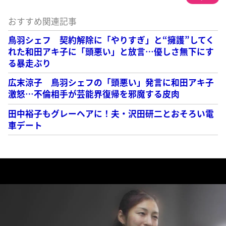
おすすめ関連記事
鳥羽シェフ 契約解除に「やりすぎ」と“擁護”してく
れた和田アキ子に「頭悪い」と放言…優しさ無下にす
る暴走ぶり
広末涼子 鳥羽シェフの「頭悪い」発言に和田アキ子
激怒…不倫相手が芸能界復帰を邪魔する皮肉
田中裕子もグレーヘアに！夫・沢田研二とおそろい電
車デート