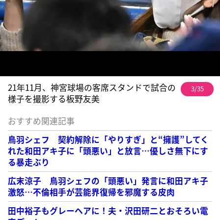
21年11月、神宮球場の客席スタンドで試合の
3/35
様子を撮影する板野友美
おすすめ関連記事
鳥羽シェフ 契約解除に「やりすぎ」と“擁護”してく
れた和田アキ子に「頭悪い」と放言…優しさ無下にす
る暴走ぶり
広末涼子 鳥羽シェフの「頭悪い」発言に和田アキ子
激怒…不倫相手が芸能界復帰を邪魔する皮肉
田中裕子もグレーヘアに！夫・沢田研二とおそろい電