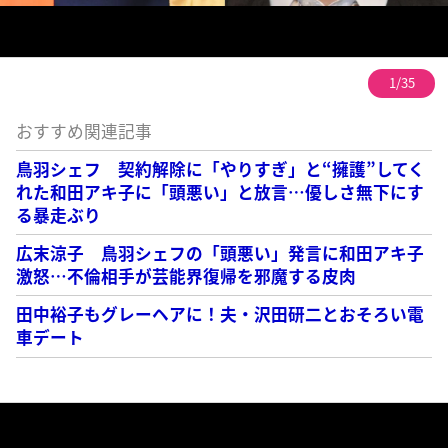
1/35
おすすめ関連記事
鳥羽シェフ 契約解除に「やりすぎ」と“擁護”してく
れた和田アキ子に「頭悪い」と放言…優しさ無下にす
る暴走ぶり
広末涼子 鳥羽シェフの「頭悪い」発言に和田アキ子
激怒…不倫相手が芸能界復帰を邪魔する皮肉
田中裕子もグレーヘアに！夫・沢田研二とおそろい電
車デート