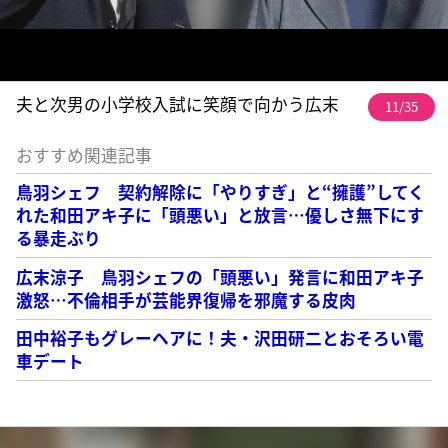
夫と次男の小学校入試に笑顔で向かう広末
11/35
おすすめ関連記事
鳥羽シェフ 契約解除に「やりすぎ」と“擁護”してく
れた和田アキ子に「頭悪い」と放言…優しさ無下にす
る暴走ぶり
広末涼子 鳥羽シェフの「頭悪い」発言に和田アキ子
激怒…不倫相手が芸能界復帰を邪魔する皮肉
田中裕子もグレーヘアに！夫・沢田研二とおそろい電
車デート