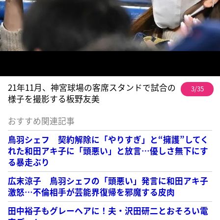
21年11月、神宮球場の客席スタンドで試合の
3/35
様子を撮影する板野友美
おすすめ関連記事
鳥羽シェフ 契約解除に「やりすぎ」と“擁護”してく
れた和田アキ子に「頭悪い」と放言…優しさ無下にす
る暴走ぶり
広末涼子 鳥羽シェフの「頭悪い」発言に和田アキ子
激怒…不倫相手が芸能界復帰を邪魔する皮肉
田中裕子もグレーヘアに！夫・沢田研二とおそろい電