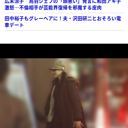
広末涼子 鳥羽シェフの「頭悪い」発言に和田アキ子
激怒…不倫相手が芸能界復帰を邪魔する皮肉
田中裕子もグレーヘアに！夫・沢田研二とおそろい電
車デート