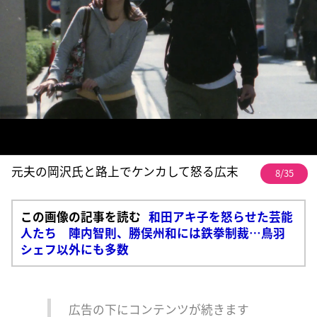
元夫の岡沢氏と路上でケンカして怒る広末
8/35
この画像の記事を読む
和田アキ子を怒らせた芸能
人たち 陣内智則、勝俣州和には鉄拳制裁…鳥羽
シェフ以外にも多数
広告の下にコンテンツが続きます