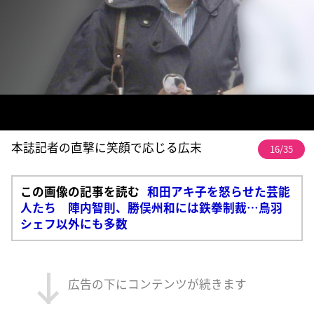
本誌記者の直撃に笑顔で応じる広末
16/35
この画像の記事を読む
和田アキ子を怒らせた芸能
人たち 陣内智則、勝俣州和には鉄拳制裁…鳥羽
シェフ以外にも多数
広告の下にコンテンツが続きます