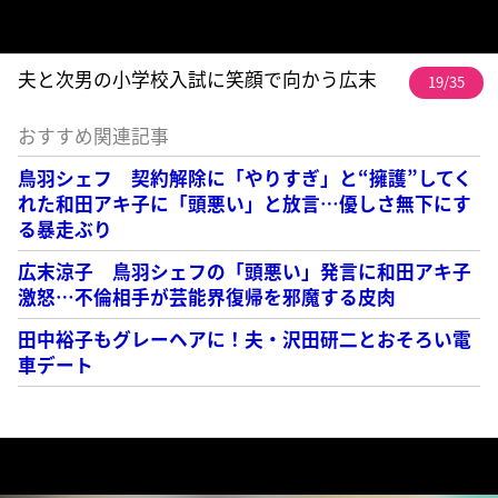
夫と次男の小学校入試に笑顔で向かう広末
19/35
おすすめ関連記事
鳥羽シェフ 契約解除に「やりすぎ」と“擁護”してく
れた和田アキ子に「頭悪い」と放言…優しさ無下にす
る暴走ぶり
広末涼子 鳥羽シェフの「頭悪い」発言に和田アキ子
激怒…不倫相手が芸能界復帰を邪魔する皮肉
田中裕子もグレーヘアに！夫・沢田研二とおそろい電
車デート