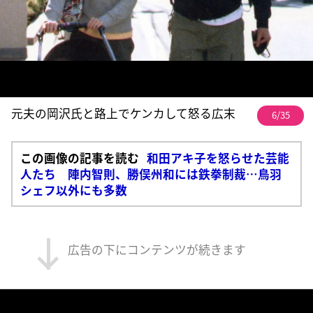
元夫の岡沢氏と路上でケンカして怒る広末
6/35
この画像の記事を読む
和田アキ子を怒らせた芸能
人たち 陣内智則、勝俣州和には鉄拳制裁…鳥羽
シェフ以外にも多数
広告の下にコンテンツが続きます