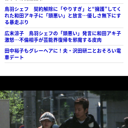
鳥羽シェフ 契約解除に「やりすぎ」と“擁護”してく
れた和田アキ子に「頭悪い」と放言…優しさ無下にす
る暴走ぶり
広末涼子 鳥羽シェフの「頭悪い」発言に和田アキ子
激怒…不倫相手が芸能界復帰を邪魔する皮肉
田中裕子もグレーヘアに！夫・沢田研二とおそろい電
車デート