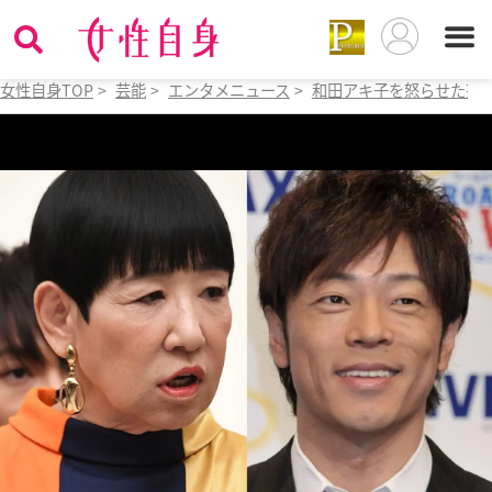
女性自身TOP
>
芸能
>
エンタメニュース
>
和田アキ子を怒らせた芸