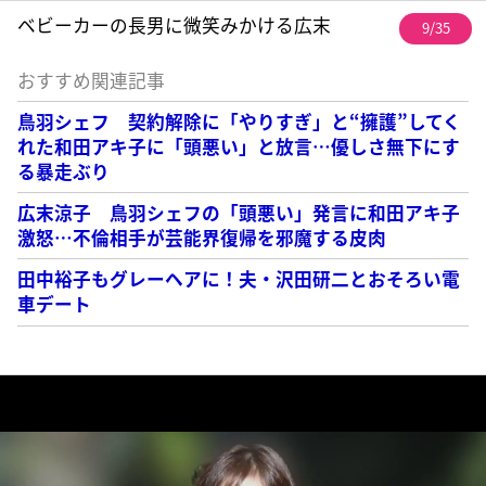
ベビーカーの長男に微笑みかける広末
9/35
おすすめ関連記事
鳥羽シェフ 契約解除に「やりすぎ」と“擁護”してく
れた和田アキ子に「頭悪い」と放言…優しさ無下にす
る暴走ぶり
広末涼子 鳥羽シェフの「頭悪い」発言に和田アキ子
激怒…不倫相手が芸能界復帰を邪魔する皮肉
田中裕子もグレーヘアに！夫・沢田研二とおそろい電
車デート