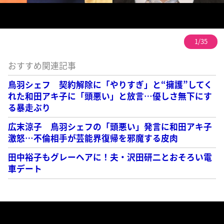
1/35
おすすめ関連記事
鳥羽シェフ 契約解除に「やりすぎ」と“擁護”してく
れた和田アキ子に「頭悪い」と放言…優しさ無下にす
る暴走ぶり
広末涼子 鳥羽シェフの「頭悪い」発言に和田アキ子
激怒…不倫相手が芸能界復帰を邪魔する皮肉
田中裕子もグレーヘアに！夫・沢田研二とおそろい電
車デート