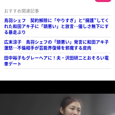
おすすめ関連記事
鳥羽シェフ 契約解除に「やりすぎ」と“擁護”してく
れた和田アキ子に「頭悪い」と放言…優しさ無下にす
る暴走ぶり
広末涼子 鳥羽シェフの「頭悪い」発言に和田アキ子
激怒…不倫相手が芸能界復帰を邪魔する皮肉
田中裕子もグレーヘアに！夫・沢田研二とおそろい電
車デート