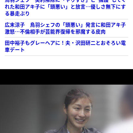
れた和田アキ子に「頭悪い」と放言…優しさ無下にす
る暴走ぶり
広末涼子 鳥羽シェフの「頭悪い」発言に和田アキ子
激怒…不倫相手が芸能界復帰を邪魔する皮肉
田中裕子もグレーヘアに！夫・沢田研二とおそろい電
車デート