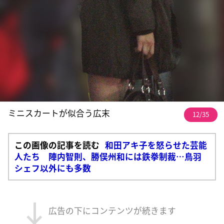
ミニスカートが似合う広末
12/35
この画像の記事を読む
和田アキ子を怒らせた芸能
人たち 陣内智則、勝俣州和には鉄拳制裁…鳥羽
シェフ以外にも多数
広告の下にコンテンツが続きます