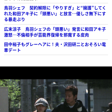
鳥羽シェフ 契約解除に「やりすぎ」と“擁護”してく
れた和田アキ子に「頭悪い」と放言…優しさ無下にす
る暴走ぶり
広末涼子 鳥羽シェフの「頭悪い」発言に和田アキ子
激怒…不倫相手が芸能界復帰を邪魔する皮肉
田中裕子もグレーヘアに！夫・沢田研二とおそろい電
車デート