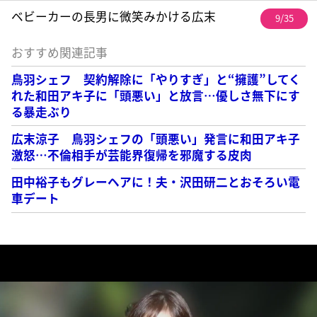
ベビーカーの長男に微笑みかける広末
9/35
おすすめ関連記事
鳥羽シェフ 契約解除に「やりすぎ」と“擁護”してく
れた和田アキ子に「頭悪い」と放言…優しさ無下にす
る暴走ぶり
広末涼子 鳥羽シェフの「頭悪い」発言に和田アキ子
激怒…不倫相手が芸能界復帰を邪魔する皮肉
田中裕子もグレーヘアに！夫・沢田研二とおそろい電
車デート