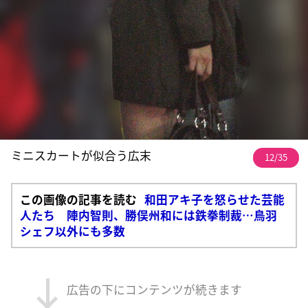
ミニスカートが似合う広末
12/35
この画像の記事を読む
和田アキ子を怒らせた芸能
人たち 陣内智則、勝俣州和には鉄拳制裁…鳥羽
シェフ以外にも多数
広告の下にコンテンツが続きます