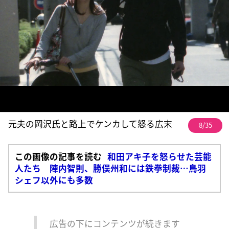
元夫の岡沢氏と路上でケンカして怒る広末
8/35
この画像の記事を読む
和田アキ子を怒らせた芸能
人たち 陣内智則、勝俣州和には鉄拳制裁…鳥羽
シェフ以外にも多数
広告の下にコンテンツが続きます