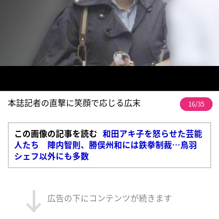
本誌記者の直撃に笑顔で応じる広末
16/35
この画像の記事を読む
和田アキ子を怒らせた芸能
人たち 陣内智則、勝俣州和には鉄拳制裁…鳥羽
シェフ以外にも多数
広告の下にコンテンツが続きます