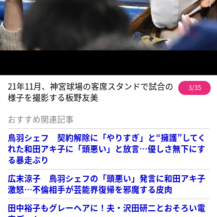
21年11月、神宮球場の客席スタンドで試合の
3/35
様子を撮影する板野友美
おすすめ関連記事
鳥羽シェフ 契約解除に「やりすぎ」と“擁護”してく
れた和田アキ子に「頭悪い」と放言…優しさ無下にす
る暴走ぶり
広末涼子 鳥羽シェフの「頭悪い」発言に和田アキ子
激怒…不倫相手が芸能界復帰を邪魔する皮肉
田中裕子もグレーヘアに！夫・沢田研二とおそろい電