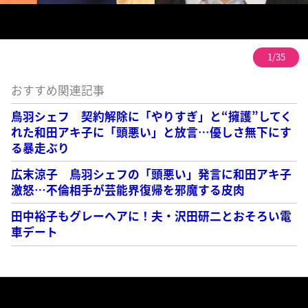
1/35
おすすめ関連記事
鳥羽シェフ 契約解除に「やりすぎ」と“擁護”してく
れた和田アキ子に「頭悪い」と放言…優しさ無下にす
る暴走ぶり
広末涼子 鳥羽シェフの「頭悪い」発言に和田アキ子
激怒…不倫相手が芸能界復帰を邪魔する皮肉
田中裕子もグレーヘアに！夫・沢田研二とおそろい電
車デート