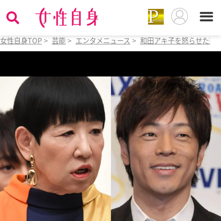
女性自身TOP
>
芸能
>
エンタメニュース
>
和田アキ子を怒らせた芸