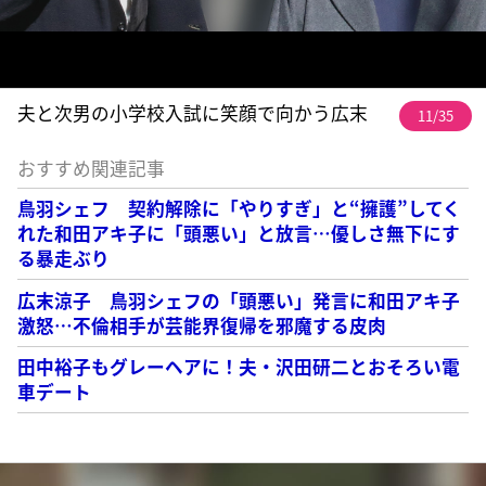
夫と次男の小学校入試に笑顔で向かう広末
11/35
おすすめ関連記事
鳥羽シェフ 契約解除に「やりすぎ」と“擁護”してく
れた和田アキ子に「頭悪い」と放言…優しさ無下にす
る暴走ぶり
広末涼子 鳥羽シェフの「頭悪い」発言に和田アキ子
激怒…不倫相手が芸能界復帰を邪魔する皮肉
田中裕子もグレーヘアに！夫・沢田研二とおそろい電
車デート