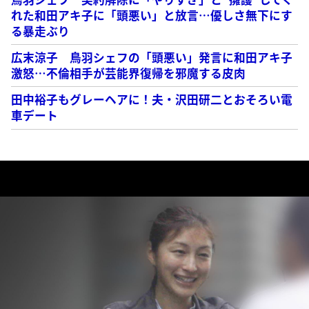
れた和田アキ子に「頭悪い」と放言…優しさ無下にす
る暴走ぶり
広末涼子 鳥羽シェフの「頭悪い」発言に和田アキ子
激怒…不倫相手が芸能界復帰を邪魔する皮肉
田中裕子もグレーヘアに！夫・沢田研二とおそろい電
車デート