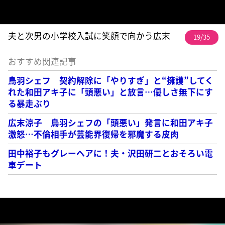
夫と次男の小学校入試に笑顔で向かう広末
19/35
おすすめ関連記事
鳥羽シェフ 契約解除に「やりすぎ」と“擁護”してく
れた和田アキ子に「頭悪い」と放言…優しさ無下にす
る暴走ぶり
広末涼子 鳥羽シェフの「頭悪い」発言に和田アキ子
激怒…不倫相手が芸能界復帰を邪魔する皮肉
田中裕子もグレーヘアに！夫・沢田研二とおそろい電
車デート