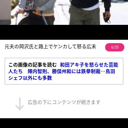
元夫の岡沢氏と路上でケンカして怒る広末
6/35
この画像の記事を読む
和田アキ子を怒らせた芸能
人たち 陣内智則、勝俣州和には鉄拳制裁…鳥羽
シェフ以外にも多数
広告の下にコンテンツが続きます