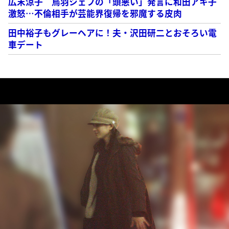
広末涼子 鳥羽シェフの「頭悪い」発言に和田アキ子
激怒…不倫相手が芸能界復帰を邪魔する皮肉
田中裕子もグレーヘアに！夫・沢田研二とおそろい電
車デート