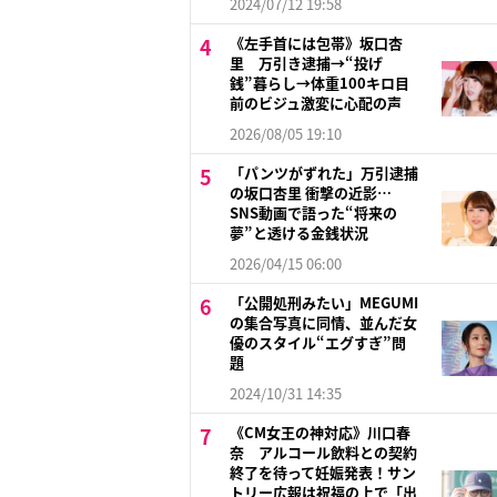
2024/07/12 19:58
《左手首には包帯》坂口杏
里 万引き逮捕→“投げ
銭”暮らし→体重100キロ目
前のビジュ激変に心配の声
2026/08/05 19:10
「パンツがずれた」万引逮捕
の坂口杏里 衝撃の近影…
SNS動画で語った“将来の
夢”と透ける金銭状況
2026/04/15 06:00
「公開処刑みたい」MEGUMI
の集合写真に同情、並んだ女
優のスタイル“エグすぎ”問
題
2024/10/31 14:35
《CM女王の神対応》川口春
奈 アルコール飲料との契約
終了を待って妊娠発表！サン
トリー広報は祝福の上で「出