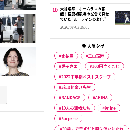
大谷翔平 ホームランの奮
起！長男初観戦の試合で見せ
ていた“ルーティンの変化”
2026/08/03 19:05
人気タグ
水谷豊
三山凌輝
愛子さま
100回泣くこと
2022下半期ベストスクープ
3年B組金八先生
BANDAGE
AKINA
10人の泥棒たち
9nine
5urprise
30歳まで童貞だと魔法使いになれ