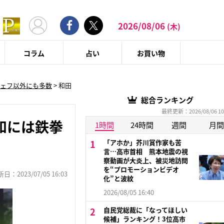
2026/08/06
(木)
コラム
占い
お買い物
ェフ以外にも多数
>
和田
総合ランキング
最終更新：2026/08/06 10
和には鉄拳
1時間
24時間
週間
月間
「アホか」芥川賞作家も苦
言…高市首相 熊本地震の視
察動画が大炎上、被災地訪問
を“プロモーションビデオ
：2023/07/05 16:03
化”と波紋
2026/08/05 16:40
自民党総裁に「なってほしい
候補」ランキング！3位高市