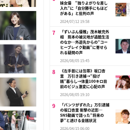
妹女優 “独りよがりな差し
入れ”に「自分勝手にもほど
がある」と批判の声
2024/07/12 19:58
「ずいぶん優雅」茂木敏充外
相 熊本の被災地が過酷生活
のなか…外遊先からの“コー
ヒーブレイク動画”に寄せら
れる疑問の声
2026/08/05 15:45
《左手首には包帯》坂口杏
里 万引き逮捕→“投げ
銭”暮らし→体重100キロ目
前のビジュ激変に心配の声
2026/08/05 19:10
「パンツがずれた」万引逮捕
の坂口杏里 衝撃の近影…
SNS動画で語った“将来の
夢”と透ける金銭状況
2026/04/15 06:00