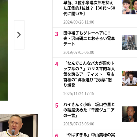
早苗、2位小泉進次郎を抑え
た圧倒的1位は？【30代〜60
代に聞いた】
2024/09/26 11:00
田中裕子もグレーヘアに！
夫・沢田研二とおそろい電車
デート
2019/07/05 06:00
「なんでこんなバカが国のト
ップなの？」カリスマ的な人
気を誇るアーティスト 高市
首相の“洋服選び”投稿に怒
り爆発
2025/11/24 17:15
バイきんぐ小峠 坂口杏里と
の破局決めた「千原ジュニア
の一言」
2015/07/23 06:00
「やばすぎる」中山美穂の実