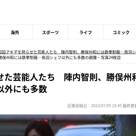
海外
スポーツ
ライフ
コミック
和田アキ子を怒らせた芸能人たち 陣内智則、勝俣州和には鉄拳制裁…鳥羽シ
勝俣州和には鉄拳制裁…鳥羽シェフ以外にも多数の画像・写真24枚目
せた芸能人たち 陣内智則、勝俣州
以外にも多数
記事投稿日：2023/07/05 15:45 最終更新日