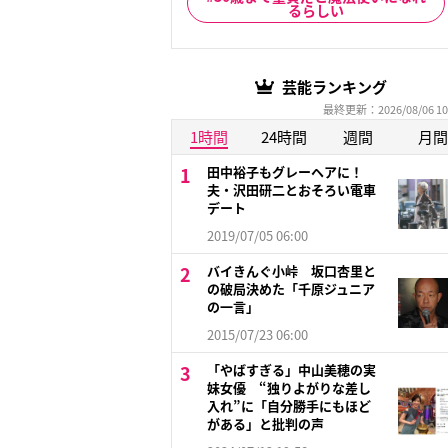
るらしい
芸能ランキング
最終更新：2026/08/06 10
1時間
24時間
週間
月間
田中裕子もグレーヘアに！
夫・沢田研二とおそろい電車
デート
2019/07/05 06:00
バイきんぐ小峠 坂口杏里と
の破局決めた「千原ジュニア
の一言」
2015/07/23 06:00
「やばすぎる」中山美穂の実
妹女優 “独りよがりな差し
入れ”に「自分勝手にもほど
がある」と批判の声