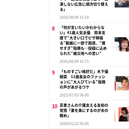
演しない広告に順次切り替え
る」
2026/08/04 15:10
「何が言いたいかわからな
い」41歳人気女優 熊本支
援で“大きい口でピザ頬張
る”動画に一部で困惑、“痩
せすぎ”指摘も…投稿に込め
られた“被災地への思い”
2026/08/04 16:15
「ものすごい格好だ」木下優
樹菜 12歳長女のファッシ
ョンに“大人びている”指摘
の声があがるワケ
2025/07/03 06:00
百恵さんの介護支える友和の
覚悟「妻を楽にするのが夫の
務め」
2020/01/22 06:00