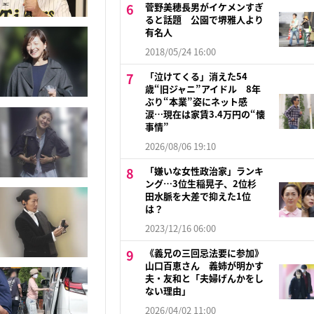
菅野美穂長男がイケメンすぎ
ると話題 公園で堺雅人より
有名人
2018/05/24 16:00
「泣けてくる」消えた54
歳“旧ジャニ”アイドル 8年
ぶり“本業”姿にネット感
涙…現在は家賃3.4万円の“懐
事情”
2026/08/06 19:10
「嫌いな女性政治家」ランキ
ング…3位生稲晃子、2位杉
田水脈を大差で抑えた1位
は？
2023/12/16 06:00
《義兄の三回忌法要に参加》
山口百恵さん 義姉が明かす
夫・友和と「夫婦げんかをし
ない理由」
2026/04/02 11:00