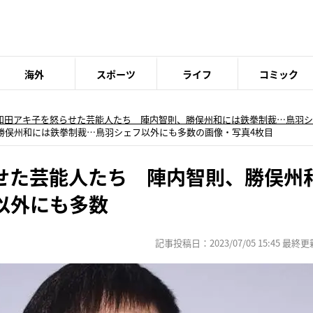
海外
スポーツ
ライフ
コミック
和田アキ子を怒らせた芸能人たち 陣内智則、勝俣州和には鉄拳制裁…鳥羽シ
勝俣州和には鉄拳制裁…鳥羽シェフ以外にも多数の画像・写真4枚目
せた芸能人たち 陣内智則、勝俣州
以外にも多数
記事投稿日：2023/07/05 15:45 最終更新日