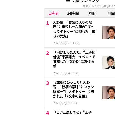
芸能ランキング
最終更新：2026/08/08 17
1時間
24時間
週間
月間
大野智 “お気に入りの場
所”に出没し…左腕の“びっ
しりタトゥー”に現れた「驚
きの異変」
2026/08/08 11:00
「何があったんだ」“王子様
俳優”千葉雄大 イベントで
披露した“激変姿”にSNS衝
撃
2026/03/04 16:20
《左腕にびっしり》大野
智 “絵柄の意味”にファン
騒然…“巨大タトゥー”に描
かれた「7文字の言葉」
2026/07/09 15:25
「ビジュ戻してる」“王子