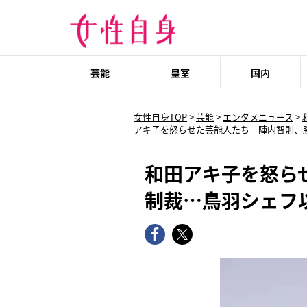
芸能
皇室
国内
女性自身TOP
>
芸能
>
エンタメニュース
>
アキ子を怒らせた芸能人たち 陣内智則、
和田アキ子を怒ら
制裁…鳥羽シェフ