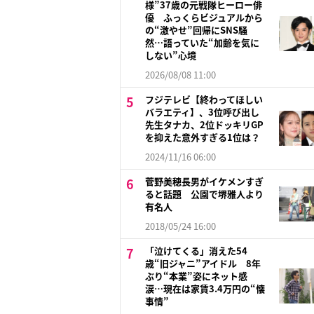
様”37歳の元戦隊ヒーロー俳
優 ふっくらビジュアルから
の“激やせ”回帰にSNS騒
然…語っていた“加齢を気に
しない”心境
2026/08/08 11:00
フジテレビ【終わってほしい
バラエティ】、3位呼び出し
先生タナカ、2位ドッキリGP
を抑えた意外すぎる1位は？
2024/11/16 06:00
菅野美穂長男がイケメンすぎ
ると話題 公園で堺雅人より
有名人
2018/05/24 16:00
「泣けてくる」消えた54
歳“旧ジャニ”アイドル 8年
ぶり“本業”姿にネット感
涙…現在は家賃3.4万円の“懐
事情”