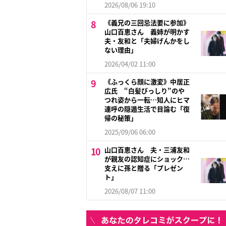
2026/08/06 19:10
《義兄の三回忌法要に参加》
山口百恵さん 義姉が明かす
夫・友和と「夫婦げんかをし
ない理由」
2026/04/02 11:00
《ふっくら顔に激変》中居正
広氏 “白髪びっしり”のや
つれ姿から一転…知人にヒマ
連呼の隠遁生活で目論む「復
帰の秘策」
2025/09/06 06:00
山口百恵さん 夫・三浦友和
が親友の認知症にショック…
支えに孫と贈る「プレゼン
ト」
2026/08/07 11:00