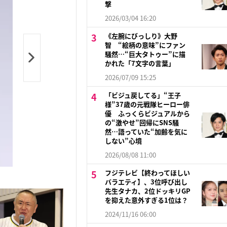
撃
2026/03/04 16:20
《左腕にびっしり》大野
智 “絵柄の意味”にファン
騒然…“巨大タトゥー”に描
かれた「7文字の言葉」
2026/07/09 15:25
「ビジュ戻してる」“王子
様”37歳の元戦隊ヒーロー俳
優 ふっくらビジュアルから
の“激やせ”回帰にSNS騒
然…語っていた“加齢を気に
しない”心境
2026/08/08 11:00
フジテレビ【終わってほしい
バラエティ】、3位呼び出し
先生タナカ、2位ドッキリGP
を抑えた意外すぎる1位は？
2024/11/16 06:00