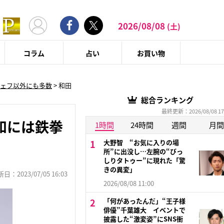
2026/08/08
(土)
コラム
占い
お買い物
ェフ以外にも多数
>
和田
総合ランキング
最終更新：2026/08/08 17
和には鉄拳
1時間
24時間
週間
月間
大野智 “お気に入りの場
所”に出没し…左腕の“びっ
しりタトゥー”に現れた「驚
きの異変」
：2023/07/05 16:03
2026/08/08 11:00
「何があったんだ」“王子様
俳優”千葉雄大 イベントで
披露した“激変姿”にSNS衝