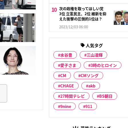
次の政権を取ってほしい党
3位 立憲民主、2位 維新を抑
えた衝撃の圧倒的1位は？
2023/12/03 06:00
人気タグ
水谷豊
三山凌輝
愛子さま
3時のヒロイン
CM
CMソング
CHAGE
akb
27時間テレビ
BS朝日
9nine
911