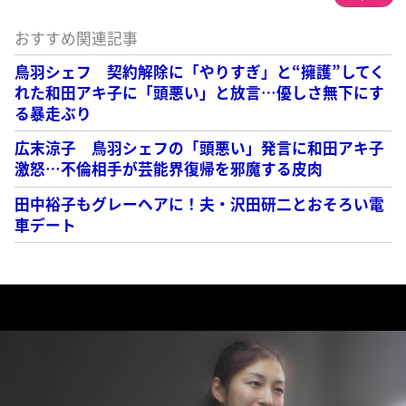
おすすめ関連記事
鳥羽シェフ 契約解除に「やりすぎ」と“擁護”してく
れた和田アキ子に「頭悪い」と放言…優しさ無下にす
る暴走ぶり
広末涼子 鳥羽シェフの「頭悪い」発言に和田アキ子
激怒…不倫相手が芸能界復帰を邪魔する皮肉
田中裕子もグレーヘアに！夫・沢田研二とおそろい電
車デート