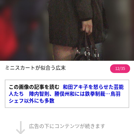
ミニスカートが似合う広末
12/35
この画像の記事を読む
和田アキ子を怒らせた芸能
人たち 陣内智則、勝俣州和には鉄拳制裁…鳥羽
シェフ以外にも多数
広告の下にコンテンツが続きます