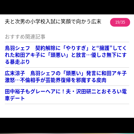
夫と次男の小学校入試に笑顔で向かう広末
19/35
おすすめ関連記事
鳥羽シェフ 契約解除に「やりすぎ」と“擁護”してく
れた和田アキ子に「頭悪い」と放言…優しさ無下にす
る暴走ぶり
広末涼子 鳥羽シェフの「頭悪い」発言に和田アキ子
激怒…不倫相手が芸能界復帰を邪魔する皮肉
田中裕子もグレーヘアに！夫・沢田研二とおそろい電
車デート