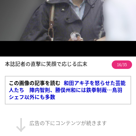
本誌記者の直撃に笑顔で応じる広末
16/35
この画像の記事を読む
和田アキ子を怒らせた芸能
人たち 陣内智則、勝俣州和には鉄拳制裁…鳥羽
シェフ以外にも多数
広告の下にコンテンツが続きます