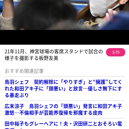
21年11月、神宮球場の客席スタンドで試合の
3/35
様子を撮影する板野友美
おすすめ関連記事
鳥羽シェフ 契約解除に「やりすぎ」と“擁護”してく
れた和田アキ子に「頭悪い」と放言…優しさ無下にす
る暴走ぶり
広末涼子 鳥羽シェフの「頭悪い」発言に和田アキ子
激怒…不倫相手が芸能界復帰を邪魔する皮肉
田中裕子もグレーヘアに！夫・沢田研二とおそろい電