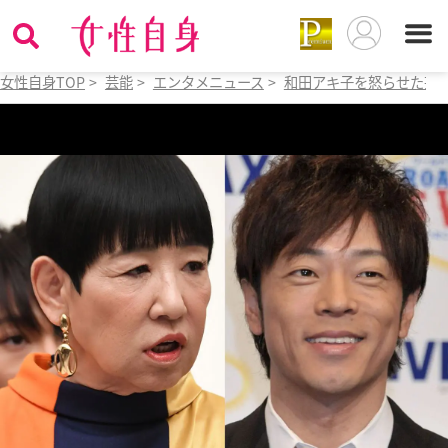
女性自身TOP
>
芸能
>
エンタメニュース
>
和田アキ子を怒らせた芸