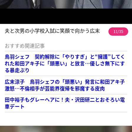
夫と次男の小学校入試に笑顔で向かう広末
11/35
おすすめ関連記事
鳥羽シェフ 契約解除に「やりすぎ」と“擁護”してく
れた和田アキ子に「頭悪い」と放言…優しさ無下にす
る暴走ぶり
広末涼子 鳥羽シェフの「頭悪い」発言に和田アキ子
激怒…不倫相手が芸能界復帰を邪魔する皮肉
田中裕子もグレーヘアに！夫・沢田研二とおそろい電
車デート