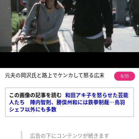
元夫の岡沢氏と路上でケンカして怒る広末
8/35
この画像の記事を読む
和田アキ子を怒らせた芸能
人たち 陣内智則、勝俣州和には鉄拳制裁…鳥羽
シェフ以外にも多数
広告の下にコンテンツが続きます