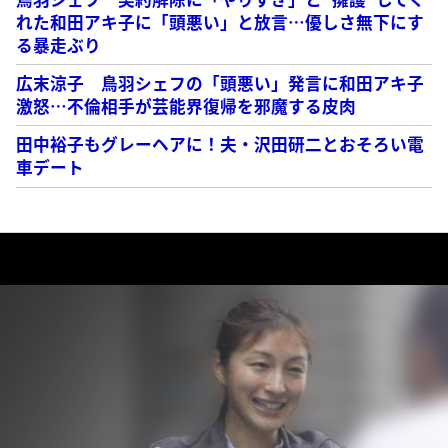
れた和田アキ子に「頭悪い」と放言…優しさ無下にす
る暴走ぶり
広末涼子 鳥羽シェフの「頭悪い」発言に和田アキ子
激怒…不倫相手が芸能界復帰を邪魔する皮肉
田中裕子もグレーヘアに！夫・沢田研二とおそろい電
車デート