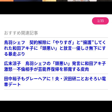
1/35
おすすめ関連記事
鳥羽シェフ 契約解除に「やりすぎ」と“擁護”してく
れた和田アキ子に「頭悪い」と放言…優しさ無下にす
る暴走ぶり
広末涼子 鳥羽シェフの「頭悪い」発言に和田アキ子
激怒…不倫相手が芸能界復帰を邪魔する皮肉
田中裕子もグレーヘアに！夫・沢田研二とおそろい電
車デート