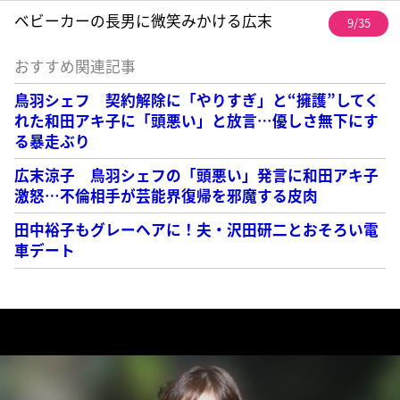
ベビーカーの長男に微笑みかける広末
9/35
おすすめ関連記事
鳥羽シェフ 契約解除に「やりすぎ」と“擁護”してく
れた和田アキ子に「頭悪い」と放言…優しさ無下にす
る暴走ぶり
広末涼子 鳥羽シェフの「頭悪い」発言に和田アキ子
激怒…不倫相手が芸能界復帰を邪魔する皮肉
田中裕子もグレーヘアに！夫・沢田研二とおそろい電
車デート