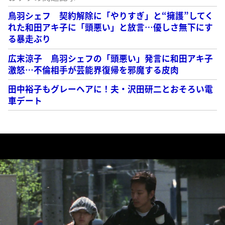
鳥羽シェフ 契約解除に「やりすぎ」と“擁護”してく
れた和田アキ子に「頭悪い」と放言…優しさ無下にす
る暴走ぶり
広末涼子 鳥羽シェフの「頭悪い」発言に和田アキ子
激怒…不倫相手が芸能界復帰を邪魔する皮肉
田中裕子もグレーヘアに！夫・沢田研二とおそろい電
車デート