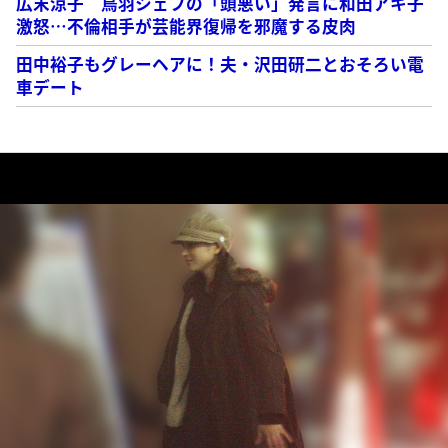
広末涼子 鳥羽シェフの「頭悪い」発言に和田アキ子
激怒…不倫相手が芸能界復帰を邪魔する皮肉
田中裕子もグレーヘアに！夫・沢田研二とおそろい電
車デート