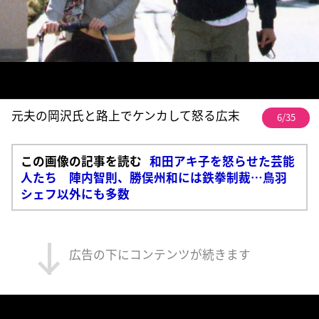
元夫の岡沢氏と路上でケンカして怒る広末
6/35
この画像の記事を読む
和田アキ子を怒らせた芸能
人たち 陣内智則、勝俣州和には鉄拳制裁…鳥羽
シェフ以外にも多数
広告の下にコンテンツが続きます