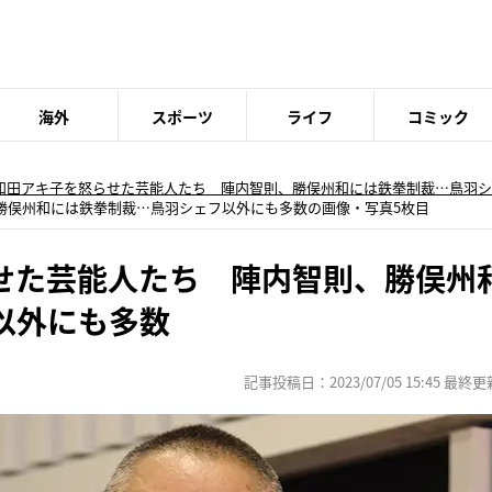
海外
スポーツ
ライフ
コミック
和田アキ子を怒らせた芸能人たち 陣内智則、勝俣州和には鉄拳制裁…鳥羽シ
勝俣州和には鉄拳制裁…鳥羽シェフ以外にも多数の画像・写真5枚目
せた芸能人たち 陣内智則、勝俣州
以外にも多数
記事投稿日：2023/07/05 15:45 最終更新日