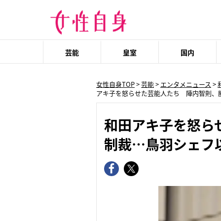
芸能
皇室
国内
女性自身TOP
>
芸能
>
エンタメニュース
>
アキ子を怒らせた芸能人たち 陣内智則、
和田アキ子を怒ら
制裁…鳥羽シェフ