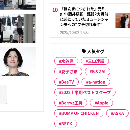
「ほんまにつかれた」元E-
girls藤井萩花 離婚2カ月前
に起こっていたミュージシャ
ン夫への“ブチ切れ事件”
2025/10/02 17:35
人気タグ
水谷豊
三山凌輝
愛子さま
B＆ZAI
BeeTV
a-nation
2022上半期ベストスクープ
Berryz工房
Apple
BUMP OF CHICKEN
ASKA
BECK