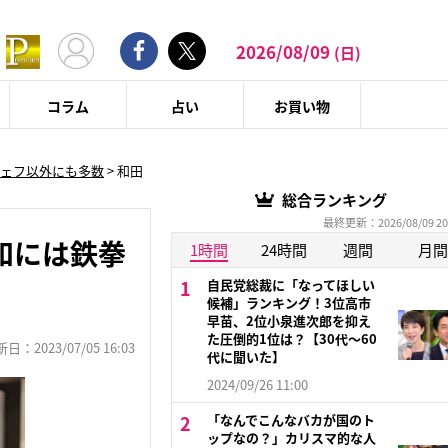
2026/08/09
(日)
コラム
占い
お買い物
ェフ以外にも多数
>
和田
総合ランキング
最終更新：2026/08/09 20
和には鉄拳
1時間
24時間
週間
月間
自民党総裁に「なってほしい
候補」ランキング！3位高市
早苗、2位小泉進次郎を抑え
た圧倒的1位は？【30代〜60
：2023/07/05 16:03
代に聞いた】
2024/09/26 11:00
「なんでこんなバカが国のト
ップなの？」カリスマ的な人