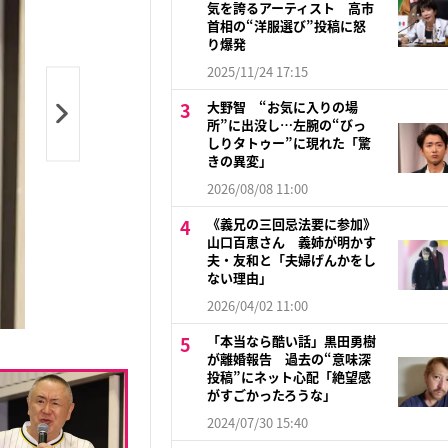
気を誇るアーティスト 高市
首相の“洋服選び”投稿に怒
り爆発
2025/11/24 17:15
大野智 “お気に入りの場
所”に出没し…左腕の“びっ
しりタトゥー”に現れた「驚
きの異変」
2026/08/08 11:00
《義兄の三回忌法要に参加》
山口百恵さん 義姉が明かす
夫・友和と「夫婦げんかをし
ない理由」
2026/04/02 11:00
「本当なら酷い話」黒田勇樹
が離婚報告 過去の“意味深
投稿”にネット心配「絶望感
がすごかったろうな」
2024/07/30 15:40