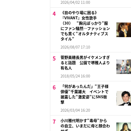
2026/04/02 11:00
《目のやり場に困る》
『VIVANT』女性歌手
（30） “胸元ぽっかり”服
にファン騒然…ファッション
でも貫く“オルタナティブス
タイル”
2026/08/07 17:10
菅野美穂長男がイケメンすぎ
ると話題 公園で堺雅人より
有名人
2018/05/24 16:00
「何があったんだ」“王子様
俳優”千葉雄大 イベントで
披露した“激変姿”にSNS衝
撃
2026/03/04 16:20
小川雅代明かす“毒母”から
の自立、いまだに母と顔合わ
せず