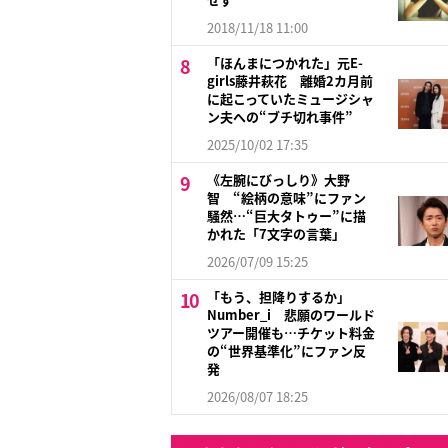
2018/11/18 11:00
「ほんまにつかれた」元E-
girls藤井萩花 離婚2カ月前
に起こっていたミュージシャ
ン夫への“ブチ切れ事件”
2025/10/02 17:35
《左腕にびっしり》大野
智 “絵柄の意味”にファン
騒然…“巨大タトゥー”に描
かれた「7文字の言葉」
2026/07/09 15:25
「もう、担降りするか」
Number_i 悲願のワールド
ツアー開催も…チケット料金
の“世界基準化”にファン反
発
2026/08/07 18:25