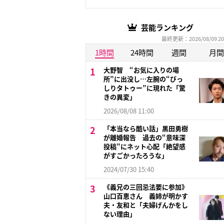
芸能ランキング
最終更新：2026/08/09 20
1時間
24時間
週間
月間
大野智 “お気に入りの場
所”に出没し…左腕の“びっ
しりタトゥー”に現れた「驚
きの異変」
2026/08/08 11:00
「本当なら酷い話」黒田勇樹
が離婚報告 過去の“意味深
投稿”にネット心配「絶望感
がすごかったろうな」
2024/07/30 15:40
《義兄の三回忌法要に参加》
山口百恵さん 義姉が明かす
夫・友和と「夫婦げんかをし
ない理由」