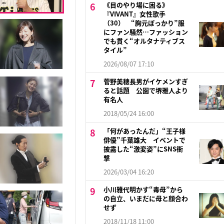
《目のやり場に困る》
『VIVANT』女性歌手
（30） “胸元ぽっかり”服
にファン騒然…ファッション
でも貫く“オルタナティブス
タイル”
2026/08/07 17:10
菅野美穂長男がイケメンすぎ
ると話題 公園で堺雅人より
有名人
2018/05/24 16:00
「何があったんだ」“王子様
俳優”千葉雄大 イベントで
披露した“激変姿”にSNS衝
撃
2026/03/04 16:20
小川雅代明かす“毒母”から
の自立、いまだに母と顔合わ
せず
2018/11/18 11:00