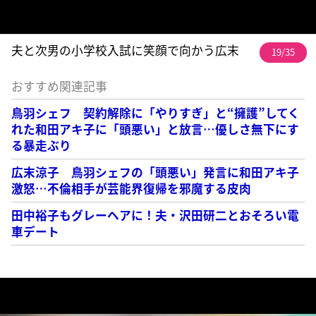
夫と次男の小学校入試に笑顔で向かう広末
19/35
おすすめ関連記事
鳥羽シェフ 契約解除に「やりすぎ」と“擁護”してく
れた和田アキ子に「頭悪い」と放言…優しさ無下にす
る暴走ぶり
広末涼子 鳥羽シェフの「頭悪い」発言に和田アキ子
激怒…不倫相手が芸能界復帰を邪魔する皮肉
田中裕子もグレーヘアに！夫・沢田研二とおそろい電
車デート