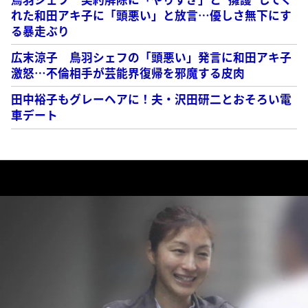
れた和田アキ子に「頭悪い」と放言…優しさ無下にす
る暴走ぶり
広末涼子 鳥羽シェフの「頭悪い」発言に和田アキ子
激怒…不倫相手が芸能界復帰を邪魔する皮肉
田中裕子もグレーヘアに！夫・沢田研二とおそろい電
車デート