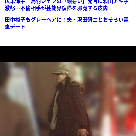
広末涼子 鳥羽シェフの「頭悪い」発言に和田アキ子
激怒…不倫相手が芸能界復帰を邪魔する皮肉
田中裕子もグレーヘアに！夫・沢田研二とおそろい電
車デート