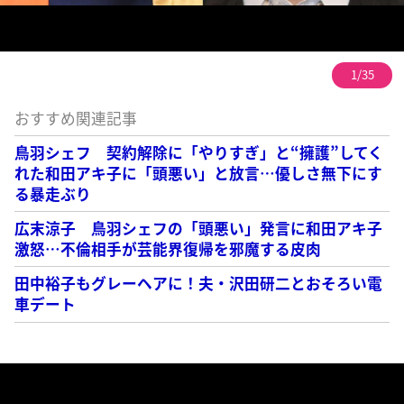
1/35
おすすめ関連記事
鳥羽シェフ 契約解除に「やりすぎ」と“擁護”してく
れた和田アキ子に「頭悪い」と放言…優しさ無下にす
る暴走ぶり
広末涼子 鳥羽シェフの「頭悪い」発言に和田アキ子
激怒…不倫相手が芸能界復帰を邪魔する皮肉
田中裕子もグレーヘアに！夫・沢田研二とおそろい電
車デート