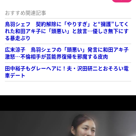
おすすめ関連記事
鳥羽シェフ 契約解除に「やりすぎ」と“擁護”してく
れた和田アキ子に「頭悪い」と放言…優しさ無下にす
る暴走ぶり
広末涼子 鳥羽シェフの「頭悪い」発言に和田アキ子
激怒…不倫相手が芸能界復帰を邪魔する皮肉
田中裕子もグレーヘアに！夫・沢田研二とおそろい電
車デート