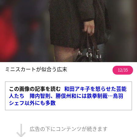
ミニスカートが似合う広末
12/35
この画像の記事を読む
和田アキ子を怒らせた芸能
人たち 陣内智則、勝俣州和には鉄拳制裁…鳥羽
シェフ以外にも多数
広告の下にコンテンツが続きます