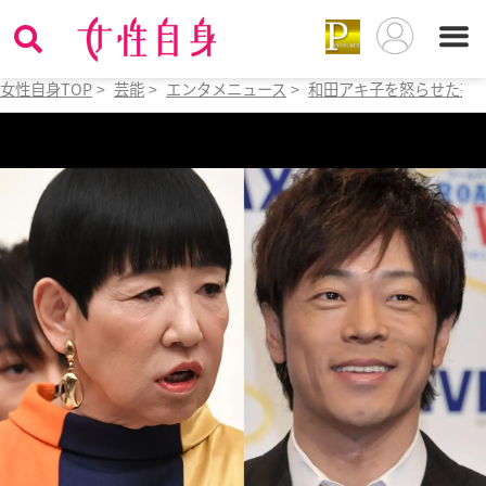
女性自身TOP
>
芸能
>
エンタメニュース
>
和田アキ子を怒らせた芸