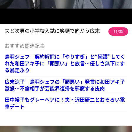
夫と次男の小学校入試に笑顔で向かう広末
11/35
おすすめ関連記事
鳥羽シェフ 契約解除に「やりすぎ」と“擁護”してく
れた和田アキ子に「頭悪い」と放言…優しさ無下にす
る暴走ぶり
広末涼子 鳥羽シェフの「頭悪い」発言に和田アキ子
激怒…不倫相手が芸能界復帰を邪魔する皮肉
田中裕子もグレーヘアに！夫・沢田研二とおそろい電
車デート