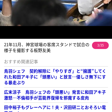
21年11月、神宮球場の客席スタンドで試合の
3/35
様子を撮影する板野友美
おすすめ関連記事
鳥羽シェフ 契約解除に「やりすぎ」と“擁護”してく
れた和田アキ子に「頭悪い」と放言…優しさ無下にす
る暴走ぶり
広末涼子 鳥羽シェフの「頭悪い」発言に和田アキ子
激怒…不倫相手が芸能界復帰を邪魔する皮肉
田中裕子もグレーヘアに！夫・沢田研二とおそろい電