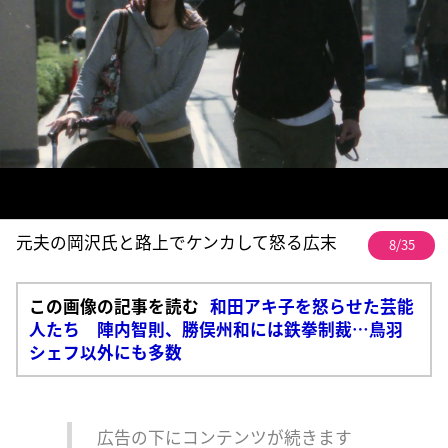
元夫の岡沢氏と路上でケンカして怒る広末
8/35
この画像の記事を読む
和田アキ子を怒らせた芸能
人たち 陣内智則、勝俣州和には鉄拳制裁…鳥羽
シェフ以外にも多数
広告の下にコンテンツが続きます