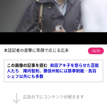
本誌記者の直撃に笑顔で応じる広末
16/35
この画像の記事を読む
和田アキ子を怒らせた芸能
人たち 陣内智則、勝俣州和には鉄拳制裁…鳥羽
シェフ以外にも多数
広告の下にコンテンツが続きます