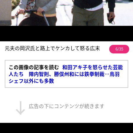
元夫の岡沢氏と路上でケンカして怒る広末
6/35
この画像の記事を読む
和田アキ子を怒らせた芸能
人たち 陣内智則、勝俣州和には鉄拳制裁…鳥羽
シェフ以外にも多数
広告の下にコンテンツが続きます