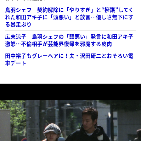
鳥羽シェフ 契約解除に「やりすぎ」と“擁護”してく
れた和田アキ子に「頭悪い」と放言…優しさ無下にす
る暴走ぶり
広末涼子 鳥羽シェフの「頭悪い」発言に和田アキ子
激怒…不倫相手が芸能界復帰を邪魔する皮肉
田中裕子もグレーヘアに！夫・沢田研二とおそろい電
車デート