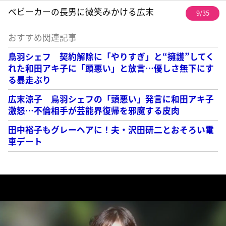
ベビーカーの長男に微笑みかける広末
9/35
おすすめ関連記事
鳥羽シェフ 契約解除に「やりすぎ」と“擁護”してく
れた和田アキ子に「頭悪い」と放言…優しさ無下にす
る暴走ぶり
広末涼子 鳥羽シェフの「頭悪い」発言に和田アキ子
激怒…不倫相手が芸能界復帰を邪魔する皮肉
田中裕子もグレーヘアに！夫・沢田研二とおそろい電
車デート