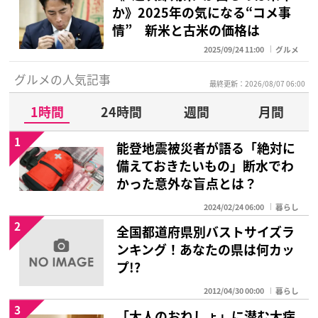
か》2025年の気になる“コメ事
情” 新米と古米の価格は
2025/09/24 11:00
グルメ
グルメの人気記事
最終更新：2026/08/07 06:00
1時間
24時間
週間
月間
1
能登地震被災者が語る「絶対に
備えておきたいもの」断水でわ
かった意外な盲点とは？
2024/02/24 06:00
暮らし
2
全国都道府県別バストサイズラ
ンキング！あなたの県は何カッ
プ!?
2012/04/30 00:00
暮らし
3
「大人のおねしょ」に潜む大病