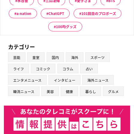
水谷豊
三山凌輝
愛子さま
BTS
a-nation
ChatGPT
101回目のプロポーズ
100均グッズ
カテゴリー
芸能
皇室
国内
海外
スポーツ
ライフ
コミック
コラム
占い
エンタメニュース
インタビュー
海外ニュース
韓流ニュース
美容
健康
暮らし
グルメ