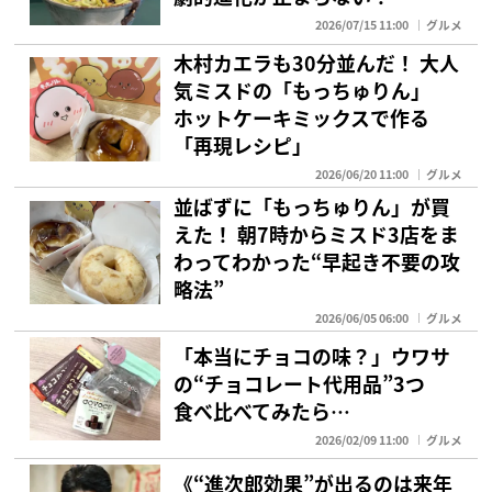
2026/07/15 11:00
グルメ
木村カエラも30分並んだ！ 大人
気ミスドの「もっちゅりん」
ホットケーキミックスで作る
「再現レシピ」
2026/06/20 11:00
グルメ
並ばずに「もっちゅりん」が買
えた！ 朝7時からミスド3店をま
わってわかった“早起き不要の攻
略法”
2026/06/05 06:00
グルメ
「本当にチョコの味？」ウワサ
の“チョコレート代用品”3つ
食べ比べてみたら…
2026/02/09 11:00
グルメ
《“進次郎効果”が出るのは来年