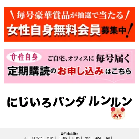
Official Site
JJ
CLASSY.
VERY
STORY
HERS
Mart
美ST
bis