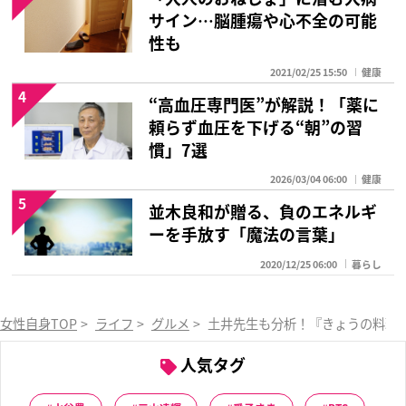
サイン…脳腫瘍や心不全の可能
性も
2021/02/25 15:50
健康
4
“高血圧専門医”が解説！「薬に
頼らず血圧を下げる“朝”の習
慣」7選
2026/03/04 06:00
健康
5
並木良和が贈る、負のエネルギ
ーを手放す「魔法の言葉」
2020/12/25 06:00
暮らし
女性自身TOP
>
ライフ
>
グルメ
>
土井先生も分析！『きょうの料理』
人気タグ