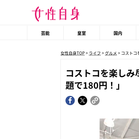
芸能
皇室
国内
女性自身TOP
>
ライフ
>
グルメ
> コスト
コストコを楽しみ
題で180円！」