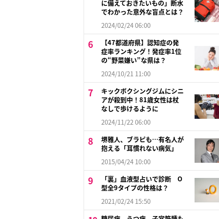
に備えておきたいもの」断水
でわかった意外な盲点とは？
2024/02/24 06:00
【47都道府県】認知症の発
症率ランキング！発症率1位
の“野菜嫌い”な県は？
2024/10/21 11:00
キックボクシングジムにシニ
アが殺到中！81歳女性は杖
なしで歩けるように
2024/11/22 06:00
堺雅人、ブラピも…有名人が
抱える「耳慣れない病気」
2015/04/24 10:00
「裏」血液型占いで診断 O
型全9タイプの性格は？
2021/02/24 15:50
糖尿病、うつ病、子宮筋腫も