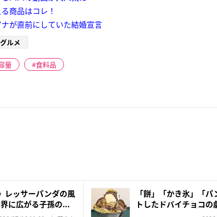
える商品はコレ！
アナが直前にしていた結婚宣言
グルメ
容量
食料品
超》レッサーパンダの風
「餅」「かき氷」「パン
界に広がる子孫の...
トしたドバイチョコの
な...