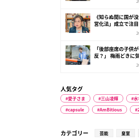
2
《知らぬ間に国が没
営化法」成立で注目
今...
2
「後部座席の子供が
反？」 梅雨どきに
ル、警察...
2
人気タグ
愛子さま
三山凌輝
水
capsule
AmBitious
カテゴリー
芸能
皇室