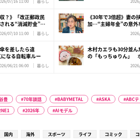
026/07/16 11:00
暮らし
2026
収？》「改正郵政民
《30年で3倍超》妻の
される“消滅貯金”…
加…“主婦年金”の意外な
026/07/10 11:00
暮らし
2026
傘を差したら違
木村カエラも30分並ん
気になる自転車ルー
の「もっちゅりん」 
ッ...
026/06/21 06:00
暮らし
2026
谷豊
70年談話
BABYMETAL
ASKA
ABC
2NE1
2026年
AIモデル
国内
海外
スポーツ
ライフ
コミック
コ