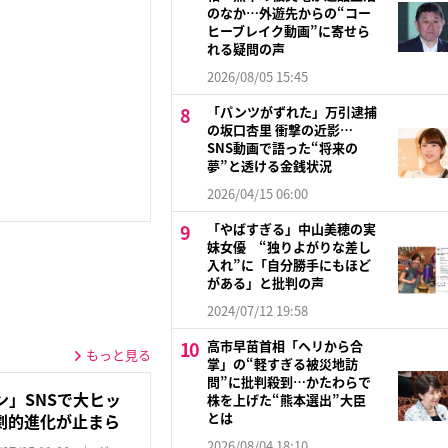
のなか…外遊先からの“コー
ヒーブレイク動画”に寄せら
れる疑問の声
2026/08/05 15:45
「パンツがずれた」万引逮捕
の坂口杏里 衝撃の近影…
SNS動画で語った“将来の
夢”と透ける金銭状況
2026/04/15 06:00
「やばすぎる」中山美穂の実
妹女優 “独りよがりな差し
入れ”に「自分勝手にもほど
がある」と批判の声
2024/07/12 19:58
高市早苗首相「ヘリから合
もっと見る
掌」の“軽すぎる被災地訪
問”に批判殺到…かたわらで
」SNSで大ヒッ
株を上げた“熊本選出”大臣
とは
劇的進化が止まら
2026/08/04 18:10