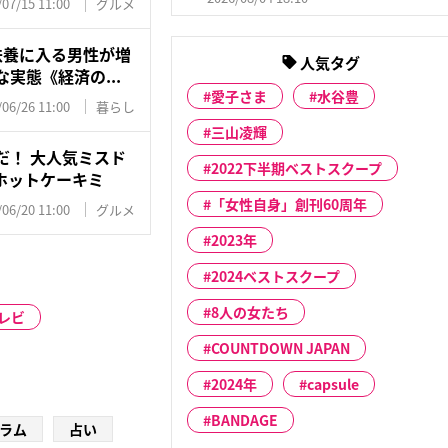
/07/15 11:00
グルメ
扶養に入る男性が増
人気タグ
実態《経済の...
愛子さま
水谷豊
/06/26 11:00
暮らし
三山凌輝
だ！ 大人気ミスド
2022下半期ベストスクープ
ホットケーキミ
「女性自身」創刊60周年
/06/20 11:00
グルメ
2023年
2024ベストスクープ
8人の女たち
テレビ
COUNTDOWN JAPAN
2024年
capsule
BANDAGE
ラム
占い