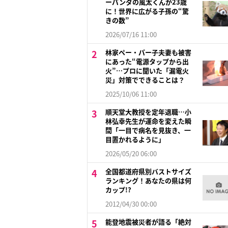
ーパンダの風太くんが23歳
に！世界に広がる子孫の“驚
きの数”
2026/07/16 11:00
林家ペー・パー子夫妻も被害
にあった“電源タップから出
火”…プロに聞いた「漏電火
災」対策でできることは？
2025/10/06 11:00
順天堂大教授を定年退職…小
林弘幸先生が運命を変えた瞬
間「一目で病名を見抜き、一
目置かれるように」
2026/05/20 06:00
全国都道府県別バストサイズ
ランキング！あなたの県は何
カップ!?
2012/04/30 00:00
能登地震被災者が語る「絶対