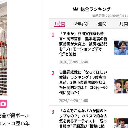
総合ランキング
最終更新：2026/08/06 11
1時間
24時間
週間
月間
「アホか」芥川賞作家も苦
言…高市首相 熊本地震の視
察動画が大炎上、被災地訪問
を“プロモーションビデオ
化”と波紋
2026/08/05 16:40
自民党総裁に「なってほしい
候補」ランキング！3位高市
早苗、2位小泉進次郎を抑え
た圧倒的1位は？【30代〜60
代に聞いた】
2024/09/26 11:00
「なんでこんなバカが国のト
商品が段ボール
ップなの？」カリスマ的な人
気を誇るアーティスト 高市
ストコ歴15年
首相の“洋服選び”投稿に怒