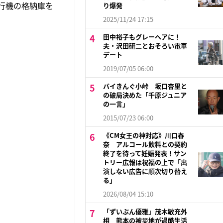
行機の格納庫を
り爆発
2025/11/24 17:15
田中裕子もグレーヘアに！
夫・沢田研二とおそろい電車
デート
2019/07/05 06:00
バイきんぐ小峠 坂口杏里と
の破局決めた「千原ジュニア
の一言」
2015/07/23 06:00
《CM女王の神対応》川口春
奈 アルコール飲料との契約
終了を待って妊娠発表！サン
トリー広報は祝福の上で「出
演しない広告に順次切り替え
る」
2026/08/04 15:10
「ずいぶん優雅」茂木敏充外
相 熊本の被災地が過酷生活