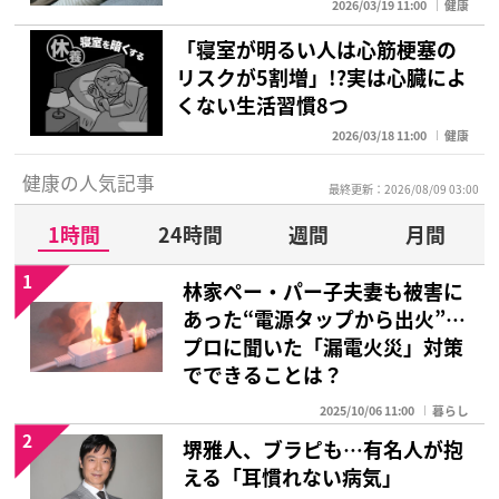
2026/03/19 11:00
健康
「寝室が明るい人は心筋梗塞の
リスクが5割増」!?実は心臓によ
くない生活習慣8つ
2026/03/18 11:00
健康
健康の人気記事
最終更新：2026/08/09 03:00
1時間
24時間
週間
月間
1
林家ペー・パー子夫妻も被害に
あった“電源タップから出火”…
プロに聞いた「漏電火災」対策
でできることは？
2025/10/06 11:00
暮らし
2
堺雅人、ブラピも…有名人が抱
える「耳慣れない病気」