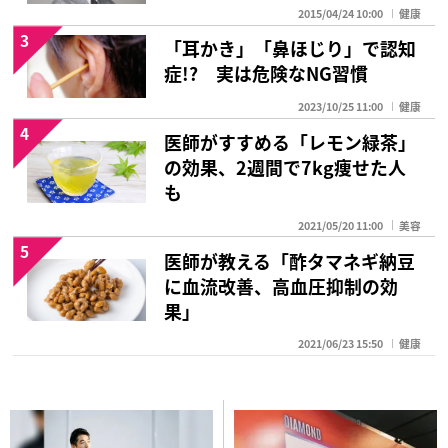
2015/04/24 10:00
健康
3
「耳かき」「鼻ほじり」で認知
症!? 実は危険なNG習慣
2023/10/25 11:00
健康
4
医師がすすめる「レモン緑茶」
の効果、2週間で7kg痩せた人
も
2021/05/20 11:00
美容
5
医師が教える「酢タマネギ納豆
に血流改善、高血圧抑制の効
果」
2021/06/23 15:50
健康