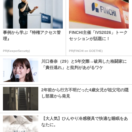
事例から学ぶ『特権アクセス管
FINCHI主催「IVS2026」トーク
理』
セッションが話題に！
PR(KeeperSecurity)
PR(FINCHI on GOETHE)
川口春奈（29）と5年交際→破局した格闘家に
「責任逃れ」と批判があがるワケ
2年前から行方不明だった4歳女児が祖父宅の隠
し部屋から発見
【大人気】ひんやり冷感寝具で快適な睡眠をあ
なたに。