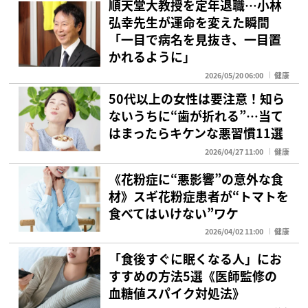
順天堂大教授を定年退職…小林
弘幸先生が運命を変えた瞬間
「一目で病名を見抜き、一目置
かれるように」
2026/05/20 06:00
健康
50代以上の女性は要注意！知ら
ないうちに“歯が折れる”…当て
はまったらキケンな悪習慣11選
2026/04/27 11:00
健康
《花粉症に“悪影響”の意外な食
材》スギ花粉症患者が“トマトを
食べてはいけない”ワケ
2026/04/02 11:00
健康
「食後すぐに眠くなる人」にお
すすめの方法5選《医師監修の
血糖値スパイク対処法》