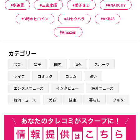
水谷豊
三山凌輝
愛子さま
ANARCHY
3時のヒロイン
AIセクハラ
AKB48
Amazon
カテゴリー
芸能
皇室
国内
海外
スポーツ
ライフ
コミック
コラム
占い
エンタメニュース
インタビュー
海外ニュース
韓流ニュース
美容
健康
暮らし
グルメ