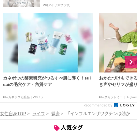
PR(アイリスプラザ)
カネボウの酵素研究がつるすべ肌に導く！sui
おかたづけもできる
saiの毛穴ケア・角質ケア
き声やセリフが盛り
PR(カネボウ化粧品｜VOCE)
PR(タカラトミー｜Hugkum
Recommended by
女性自身TOP
>
ライフ
>
健康
>
「インフルエンザワクチンは効かな
人気タグ