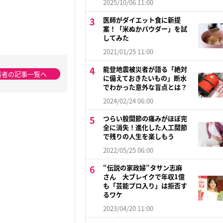
2025/10/06 11:00
医師がダイエット食に新提
案！「米ぬかパウダー」を試
してみた
2021/01/25 11:00
能登地震被災者が語る「絶対
著者の記事一覧へ
に備えておきたいもの」断水
でわかった意外な盲点とは？
2024/02/24 06:00
つらい股関節の痛みがほぼ完
全に消失！進化した人工関節
で残りの人生を楽しもう
2022/05/25 06:00
“伝説の家政婦”タサン志麻
さん 大ブレイクで年収1億
も「芸能プロ入り」は拒否す
るワケ
2023/04/20 11:00