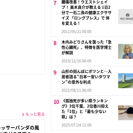
腰痛改善！ウエストシェイ
プ！ 美木良介が教える 1日2
分で一石二鳥の健康エクササ
イズ 「ロングブレス」で 体
を変える！
2011/06/21 00:00
木内みどりさんを襲った「急
性心臓死」、特徴を医学博士
が解説
2019/12/16 06:00
山形の田んぼにポツンと…入
居者語る“日本一安いタワマ
ン”の意外な利点
2021/08/11 06:00
《孤独死が多い県ランキン
グ》3位千葉、2位香川抑え
た「1位」と「最も少ない
もっと見る
県」は？
2025/07/24 11:00
レッサーパンダの風