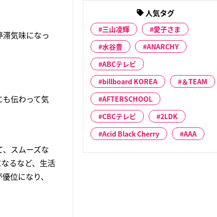
人気タグ
三山凌輝
愛子さま
停滞気味になっ
水谷豊
ANARCHY
ABCテレビ
billboard KOREA
＆TEAM
にも伝わって気
AFTERSCHOOL
CBCテレビ
2LDK
Acid Black Cherry
AAA
て、スムーズな
になるなど、生活
が優位になり、