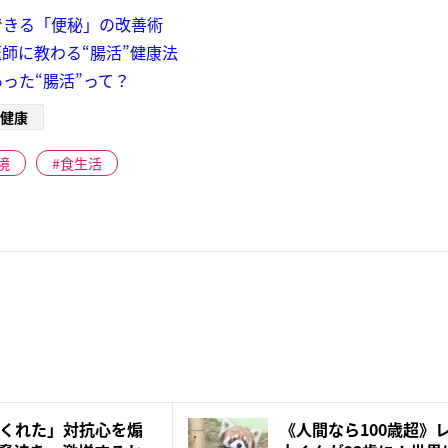
できる「便秘」の改善術
師に教わる“腸活”健康法
った“腸活”って？
健康
境
食生活
くれた」対抗心を煽
《人間なら100歳超》