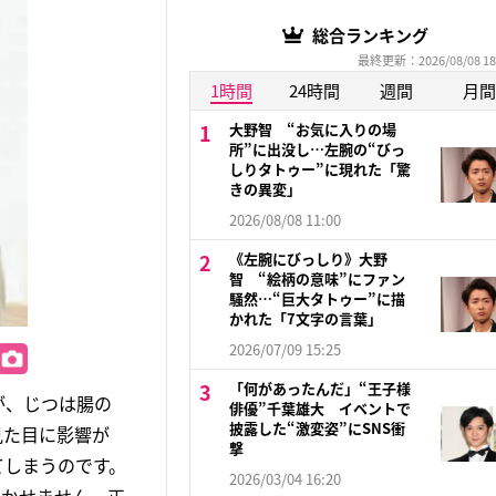
総合ランキング
最終更新：2026/08/08 18
1時間
24時間
週間
月間
大野智 “お気に入りの場
所”に出没し…左腕の“びっ
しりタトゥー”に現れた「驚
きの異変」
2026/08/08 11:00
《左腕にびっしり》大野
智 “絵柄の意味”にファン
騒然…“巨大タトゥー”に描
かれた「7文字の言葉」
2026/07/09 15:25
「何があったんだ」“王子様
が、じつは腸の
俳優”千葉雄大 イベントで
披露した“激変姿”にSNS衝
見た目に影響が
撃
てしまうのです。
2026/03/04 16:20