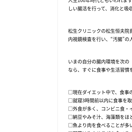
人生100年時代ともいわれ
しい腸活を行って、消化と吸
松生クリニックの松生恒夫院
内視鏡検査を行い、“汚腸”の
いまの自分の腸内環境を次の
なら、すぐに食事や生活習慣
□現在ダイエット中で、食事
□就寝3時間前以内に食事を
□外食が多く、コンビニ食・
□納豆やみそ汁、海藻類をほ
□魚より肉を食べることが多