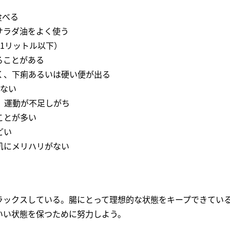
食べる
サラダ油をよく使う
1リットル以下）
ることがある
く、下痢あるいは硬い便が出る
くない
、運動が不足しがち
ことが多い
どい
肌にメリハリがない
ラックスしている。腸にとって理想的な状態をキープできてい
いい状態を保つために努力しよう。