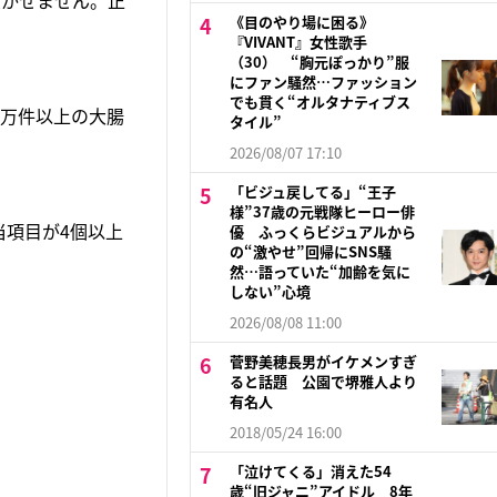
欠かせません。正
《目のやり場に困る》
『VIVANT』女性歌手
（30） “胸元ぽっかり”服
にファン騒然…ファッション
でも貫く“オルタナティブス
4万件以上の大腸
タイル”
2026/08/07 17:10
「ビジュ戻してる」“王子
様”37歳の元戦隊ヒーロー俳
当項目が4個以上
優 ふっくらビジュアルから
の“激やせ”回帰にSNS騒
然…語っていた“加齢を気に
しない”心境
2026/08/08 11:00
菅野美穂長男がイケメンすぎ
ると話題 公園で堺雅人より
有名人
2018/05/24 16:00
「泣けてくる」消えた54
歳“旧ジャニ”アイドル 8年