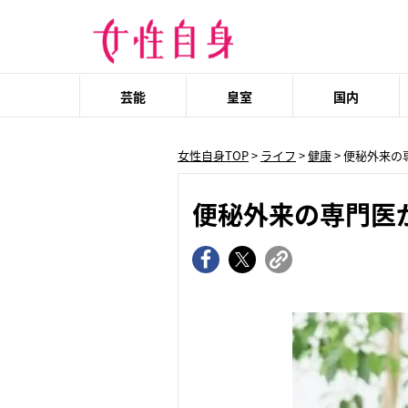
芸能
皇室
国内
女性自身TOP
>
ライフ
>
健康
> 便秘外来
便秘外来の専門医