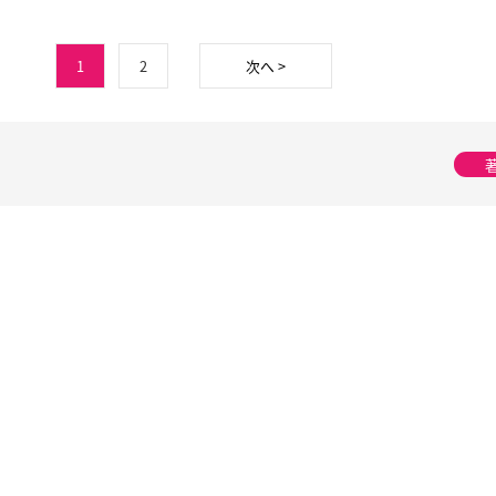
1
2
次へ >