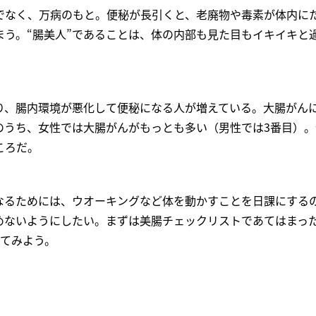
でなく、万病のもと。便秘が長引くと、老廃物や毒素が体内に
まう。“腸美人”であることは、体の内部も見た目もイキイキと
り、腸内環境が悪化して便秘になる人が増えている。大腸がん
のうち、女性では大腸がんがもっとも多い（男性では3番目）
ころだ。
なるためには、ウオーキングなど体を動かすことを日課にする
めないようにしたい。まずは美腸チェックリストであてはまっ
けてみよう。