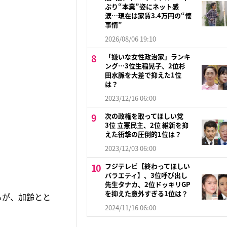
ぶり“本業”姿にネット感
涙…現在は家賃3.4万円の“懐
事情”
2026/08/06 19:10
「嫌いな女性政治家」ランキ
ング…3位生稲晃子、2位杉
田水脈を大差で抑えた1位
は？
2023/12/16 06:00
次の政権を取ってほしい党
3位 立憲民主、2位 維新を抑
えた衝撃の圧倒的1位は？
2023/12/03 06:00
フジテレビ【終わってほしい
バラエティ】、3位呼び出し
先生タナカ、2位ドッキリGP
を抑えた意外すぎる1位は？
るが、加齢とと
2024/11/16 06:00