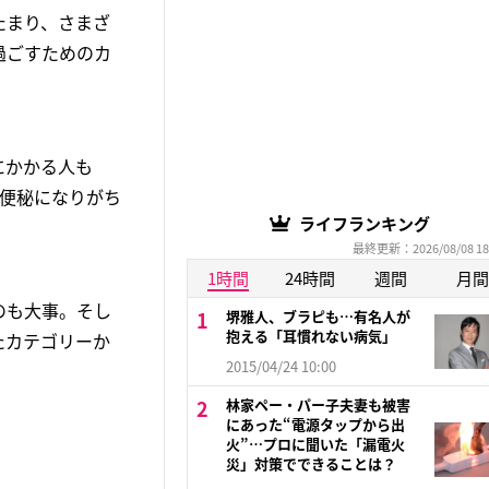
たまり、さまざ
過ごすためのカ
にかかる人も
。便秘になりがち
ライフランキング
最終更新：2026/08/08 18
1時間
24時間
週間
月間
のも大事。そし
堺雅人、ブラピも…有名人が
抱える「耳慣れない病気」
たカテゴリーか
2015/04/24 10:00
林家ペー・パー子夫妻も被害
にあった“電源タップから出
火”…プロに聞いた「漏電火
災」対策でできることは？