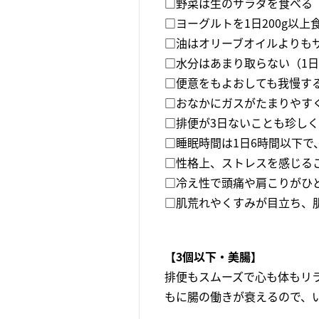
□野菜は生のサラダを食べる
□ヨーグルトを1日200g以上
□油はオリーブオイルよりも
□水分はあまり取らない（1日
□便意をもよおしても我慢す
□おなかにガスがたまりやす
□排便が3日ないことも珍し
□睡眠時間は1日6時間以下で
□性格上、ストレスを感じる
□冷え性で頭痛や肩こりがひ
□肌荒れやくすみが目立ち、
【3個以下・美腸】
排便もスムーズで心も体もリ
もに腸の働きが衰えるので、