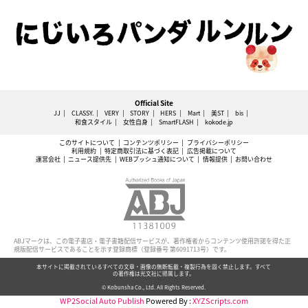
Official Site
JJ
CLASSY.
VERY
STORY
HERS
Mart
美ST
bis
和食スタイル
女性自身
SmartFLASH
kokode.jp
このサイトについて
コンテンツポリシー
プライバシーポリシー
利用規約
特定商取引法に基づく表記
広告掲載について
運営会社
ニュース提供先
WEBプッシュ通知について
情報提供
お問い合わせ
ABJマークは、この電子書店・電子書籍配信サービスが、著作権者からコンテンツ使用許諾を得た正
規版配信サービスであることを示す登録商標（登録番号 第6091713号）です。
本サイトに掲載されているすべての文章・画像の無断転載・複製行為を固く禁止します。すべて
の著作権は光文社に帰属します。
© Kobunsha Co., Ltd. All Rights Reserved.
WP2Social Auto Publish
Powered By :
XYZScripts.com