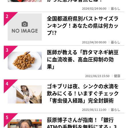
2024/02/24 06:00
暮らし
2
全国都道府県別バストサイズラ
ンキング！あなたの県は何カッ
プ!?
2012/04/30 00:00
暮らし
3
医師が教える「酢タマネギ納豆
に血流改善、高血圧抑制の効
果」
2021/06/23 15:50
健康
4
ゴキブリは夜、シンクの水滴を
飲みにくる！いますぐチェック
「害虫侵入経路」完全封鎖術
2025/06/11 11:00
暮らし
5
荻原博子さんが指南！「銀行
ATMの手数料を無料にする」3