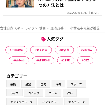
つの方法とは
2025/06/20 11:00
暮らし
女性自身TOP
>
ライフ
>
健康
>
血流改善！ 小林弘幸先生が推奨す
人気タグ
三山凌輝
愛子さま
水谷豊
2024年
Airbnb
ATSUSHI
175R
CBX
カテゴリー
芸能
皇室
国内
海外
スポーツ
ライフ
コミック
コラム
占い
エンタメニュース
インタビュー
海外ニュース