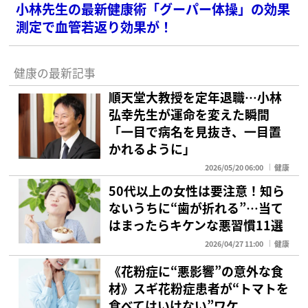
小林先生の最新健康術「グーパー体操」の効果
測定で血管若返り効果が！
健康の最新記事
順天堂大教授を定年退職…小林
弘幸先生が運命を変えた瞬間
「一目で病名を見抜き、一目置
かれるように」
2026/05/20 06:00
健康
50代以上の女性は要注意！知ら
ないうちに“歯が折れる”…当て
はまったらキケンな悪習慣11選
2026/04/27 11:00
健康
《花粉症に“悪影響”の意外な食
材》スギ花粉症患者が“トマトを
食べてはいけない”ワケ