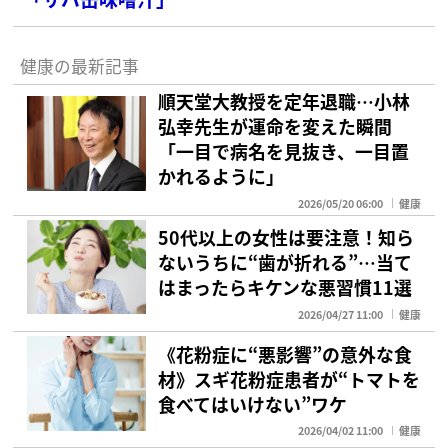
健康の最新記事
順天堂大教授を定年退職…小林
弘幸先生が運命を変えた瞬間
「一目で病名を見抜き、一目置
かれるように」
2026/05/20 06:00
健康
50代以上の女性は要注意！知ら
ないうちに“歯が折れる”…当て
はまったらキケンな悪習慣11選
2026/04/27 11:00
健康
《花粉症に“悪影響”の意外な食
材》スギ花粉症患者が“トマトを
食べてはいけない”ワケ
2026/04/02 11:00
健康