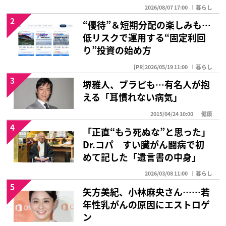
2026/08/07 17:00
暮らし
2
“優待”＆短期分配の楽しみも…
低リスクで運用する“固定利回
り”投資の始め方
[PR]2026/05/19 11:00
暮らし
3
堺雅人、ブラピも…有名人が抱
える「耳慣れない病気」
2015/04/24 10:00
健康
4
「正直“もう死ぬな”と思った」
Dr.コパ すい臓がん闘病で初
めて記した「遺言書の中身」
2026/03/08 11:00
暮らし
5
矢方美紀、小林麻央さん……若
年性乳がんの原因にエストロゲ
ン