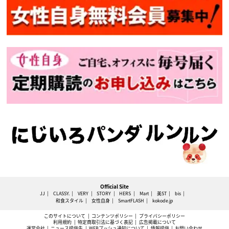
Official Site
JJ
CLASSY.
VERY
STORY
HERS
Mart
美ST
bis
和食スタイル
女性自身
SmartFLASH
kokode.jp
このサイトについて
コンテンツポリシー
プライバシーポリシー
利用規約
特定商取引法に基づく表記
広告掲載について
運営会社
ニュース提供先
WEBプッシュ通知について
情報提供
お問い合わせ