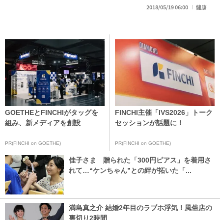
2018/05/19 06:00
健康
GOETHEとFINCHIがタッグを
FINCHI主催「IVS2026」トーク
組み、新メディアを創設
セッションが話題に！
PR(FINCHI on GOETHE)
PR(FINCHI on GOETHE)
佳子さま 贈られた「300円ピアス」を着用さ
れて…“ケンちゃん”との絆が拓いた「...
満島真之介 結婚2年目のラブホ浮気！風俗店の
裏切り2時間