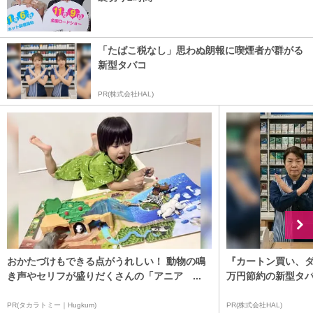
「たばこ税なし」思わぬ朗報に喫煙者が群がる
新型タバコ
PR(株式会社HAL)
おかたづけもできる点がうれしい！ 動物の鳴
『カートン買い、ダ
き声やセリフが盛りだくさんの「アニア ...
万円節約の新型タ
PR(タカラトミー｜Hugkum)
PR(株式会社HAL)