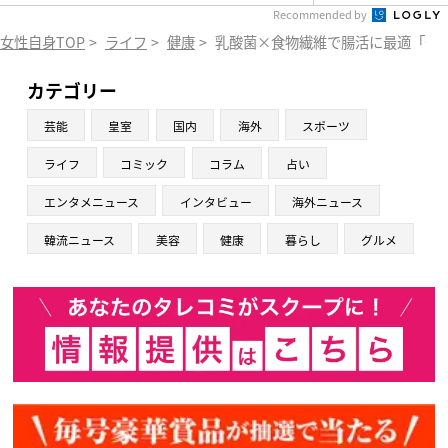
Recommended by
女性自身TOP
>
ライフ
>
健康
>
乳酸菌×食物繊維で腸活に最適「発
カテゴリー
芸能
皇室
国内
海外
スポーツ
ライフ
コミック
コラム
占い
エンタメニュース
インタビュー
海外ニュース
韓流ニュース
美容
健康
暮らし
グルメ