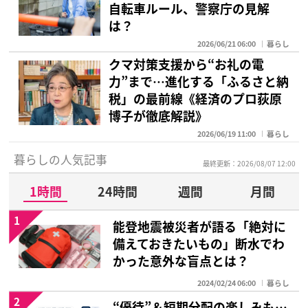
自転車ルール、警察庁の見解
は？
2026/06/21 06:00
暮らし
クマ対策支援から“お礼の電
力”まで…進化する「ふるさと納
税」の最前線《経済のプロ荻原
博子が徹底解説》
2026/06/19 11:00
暮らし
暮らしの人気記事
最終更新：2026/08/07 12:00
1時間
24時間
週間
月間
1
能登地震被災者が語る「絶対に
備えておきたいもの」断水でわ
かった意外な盲点とは？
2024/02/24 06:00
暮らし
2
“優待”＆短期分配の楽しみも…