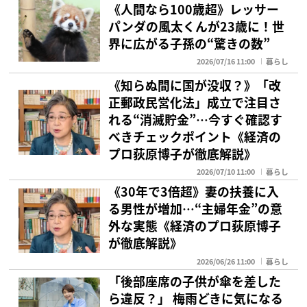
《人間なら100歳超》レッサー
パンダの風太くんが23歳に！世
界に広がる子孫の“驚きの数”
2026/07/16 11:00
暮らし
《知らぬ間に国が没収？》「改
正郵政民営化法」成立で注目さ
れる“消滅貯金”…今すぐ確認す
べきチェックポイント《経済の
プロ荻原博子が徹底解説》
2026/07/10 11:00
暮らし
《30年で3倍超》妻の扶養に入
る男性が増加…“主婦年金”の意
外な実態《経済のプロ荻原博子
が徹底解説》
2026/06/26 11:00
暮らし
「後部座席の子供が傘を差した
ら違反？」 梅雨どきに気になる