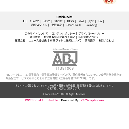
Official Site
JJ
CLASSY.
VERY
STORY
HERS
Mart
美ST
bis
和食スタイル
女性自身
SmartFLASH
kokode.jp
このサイトについて
コンテンツポリシー
プライバシーポリシー
利用規約
特定商取引法に基づく表記
広告掲載について
運営会社
ニュース提供先
WEBプッシュ通知について
情報提供
お問い合わせ
ABJマークは、この電子書店・電子書籍配信サービスが、著作権者からコンテンツ使用許諾を得た正
規版配信サービスであることを示す登録商標（登録番号 第6091713号）です。
本サイトに掲載されているすべての文章・画像の無断転載・複製行為を固く禁止します。すべて
の著作権は光文社に帰属します。
© Kobunsha Co., Ltd. All Rights Reserved.
WP2Social Auto Publish
Powered By :
XYZScripts.com