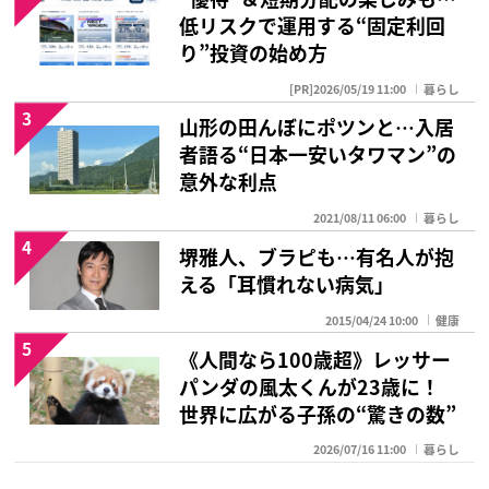
低リスクで運用する“固定利回
り”投資の始め方
[PR]2026/05/19 11:00
暮らし
3
山形の田んぼにポツンと…入居
者語る“日本一安いタワマン”の
意外な利点
2021/08/11 06:00
暮らし
4
堺雅人、ブラピも…有名人が抱
える「耳慣れない病気」
2015/04/24 10:00
健康
5
《人間なら100歳超》レッサー
パンダの風太くんが23歳に！
世界に広がる子孫の“驚きの数”
2026/07/16 11:00
暮らし