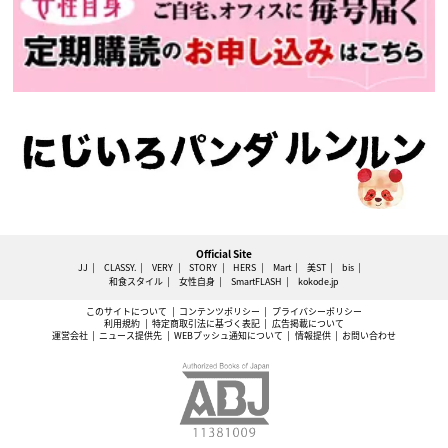
Official Site
JJ
CLASSY.
VERY
STORY
HERS
Mart
美ST
bis
和食スタイル
女性自身
SmartFLASH
kokode.jp
このサイトについて
コンテンツポリシー
プライバシーポリシー
利用規約
特定商取引法に基づく表記
広告掲載について
運営会社
ニュース提供先
WEBプッシュ通知について
情報提供
お問い合わせ