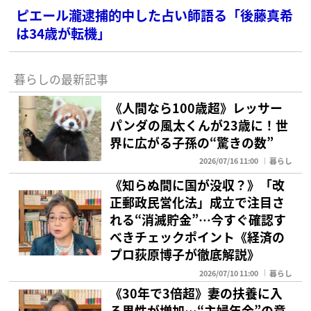
ピエール瀧逮捕的中した占い師語る「後藤真希
は34歳が転機」
暮らしの最新記事
《人間なら100歳超》レッサー
パンダの風太くんが23歳に！世
界に広がる子孫の“驚きの数”
2026/07/16 11:00
暮らし
《知らぬ間に国が没収？》「改
正郵政民営化法」成立で注目さ
れる“消滅貯金”…今すぐ確認す
べきチェックポイント《経済の
プロ荻原博子が徹底解説》
2026/07/10 11:00
暮らし
《30年で3倍超》妻の扶養に入
る男性が増加…“主婦年金”の意