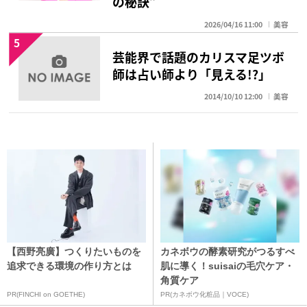
の秘訣”
2026/04/16 11:00
美容
5
芸能界で話題のカリスマ足ツボ
師は占い師より「見える!?」
2014/10/10 12:00
美容
【西野亮廣】つくりたいものを
カネボウの酵素研究がつるすべ
追求できる環境の作り方とは
肌に導く！suisaiの毛穴ケア・
角質ケア
PR(FINCHI on GOETHE)
PR(カネボウ化粧品｜VOCE)