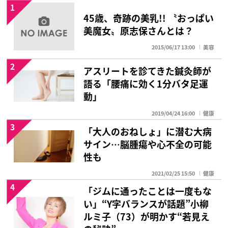
1
45歳、奇跡の美乳!! 〝おっぱい
美魔女〟原志保さんとは？
2015/06/17 13:00
美容
2
アスリートを診てきた鍼灸師が
語る「腰痛に効く1分バタ足運
動」
2019/04/24 16:00
健康
3
「大人のおねしょ」に潜む大病
サイン…脳腫瘍や心不全の可能
性も
2021/02/25 15:50
健康
4
「ジムに通ったことは一度もな
い」“Y字バランスが話題”小柳
ルミ子（73）が明かす“若見え