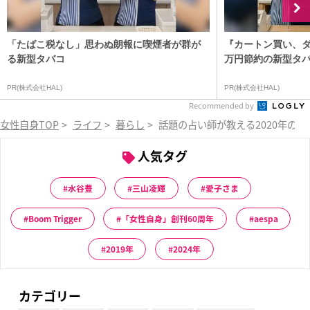
「たばこ税なし」思わぬ朗報に喫煙者が群が
『カートン買い、ダ
る新型タバコ
万円節約の新型タ
PR(株式会社HAL)
PR(株式会社HAL)
Recommended by
女性自身TOP
>
ライフ
>
暮らし
>
話題の占い師が教える2020年の
人気タグ
水谷豊
三山凌輝
愛子さま
Boom Trigger
「女性自身」創刊60周年
aespa
2019年
2024年
カテゴリー