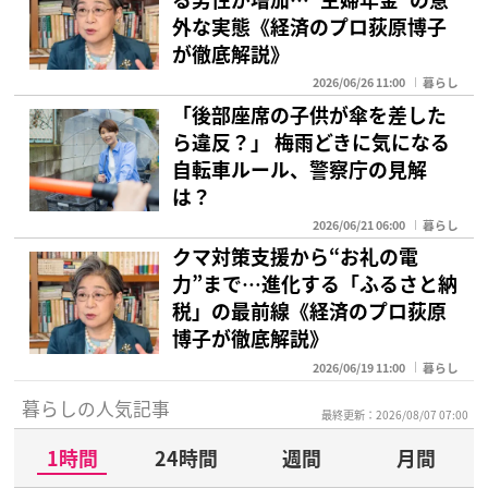
外な実態《経済のプロ荻原博子
が徹底解説》
2026/06/26 11:00
暮らし
「後部座席の子供が傘を差した
ら違反？」 梅雨どきに気になる
自転車ルール、警察庁の見解
は？
2026/06/21 06:00
暮らし
クマ対策支援から“お礼の電
力”まで…進化する「ふるさと納
税」の最前線《経済のプロ荻原
博子が徹底解説》
2026/06/19 11:00
暮らし
暮らしの人気記事
最終更新：2026/08/07 07:00
1時間
24時間
週間
月間